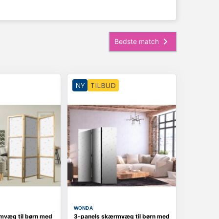
NY
TILBUD
WONDA
mvæg til børn med
3-panels skærmvæg til børn med