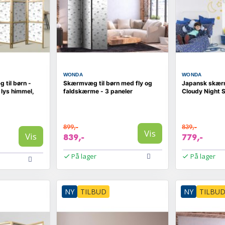
WONDA
WONDA
til børn -
Skærmvæg til børn med fly og
Japansk skærm
 lys himmel,
faldskærme - 3 paneler
Cloudy Night 
899,-
839,-
Vis
Vis
839,-
779,-
På lager
På lager
NY
TILBUD
NY
TILBU