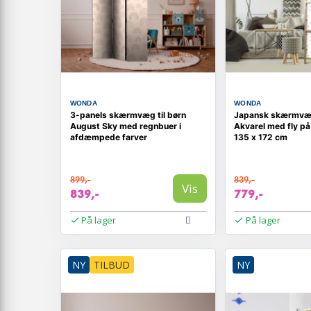
WONDA
WONDA
3-panels skærmvæg til børn
Japansk skærmvæg 
August Sky med regnbuer i
Akvarel med fly på
afdæmpede farver
135 x 172 cm
899,-
839,-
Vis
839,-
779,-
På lager
På lager
NY
TILBUD
NY