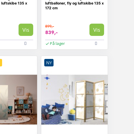
g luftskibe 135 x
luftballoner, fly og luftskibe 135 x
172 cm
899,-
Vis
Vis
839,-
På lager
D
NY