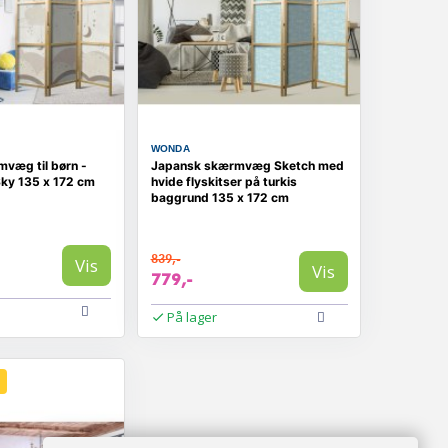
WONDA
væg til børn -
Japansk skærmvæg Sketch med
Sky 135 x 172 cm
hvide flyskitser på turkis
baggrund 135 x 172 cm
839,-
Vis
Vis
779,-
På lager
D