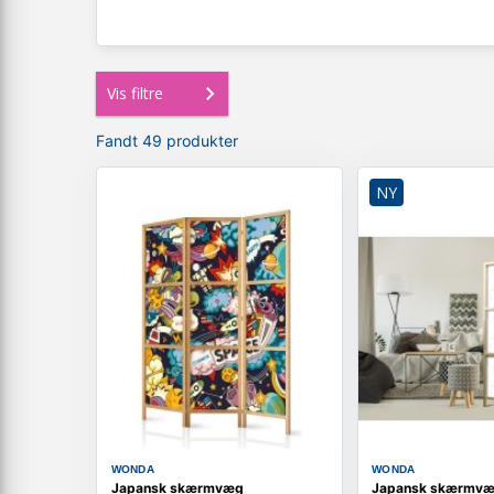
Vis filtre
Fandt 49 produkter
NY
WONDA
WONDA
Japansk skærmvæg
Japansk skærmvæg