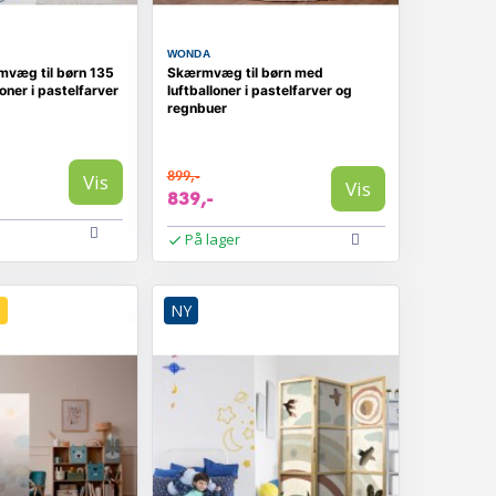
WONDA
væg til børn 135
Skærmvæg til børn med
oner i pastelfarver
luftballoner i pastelfarver og
regnbuer
899,-
Vis
Vis
839,-
På lager
D
NY