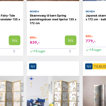
WONDA
WONDA
 Fairy-Tale
Skærmvæg til børn Spring
Japansk skærm
rumdeler 135 x
pastelregnbuer med hjerter 135 x
x 172 cm - ball
172 cm
839,-
899,-
Vis
Vis
779,-
839,-
På lager
På lager
NY
NY
TILBU