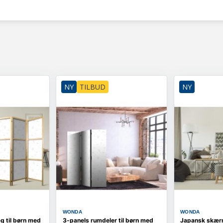
NY
TILBUD
NY
WONDA
WONDA
 til børn med
3-panels rumdeler til børn med
Japansk skær