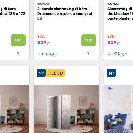
WONDA
WONDA
 til børn
3-panels skærmvæg til børn -
Skærmvæg til 
adow 135 × 172
Drømmende rejsende med giraf i
the Meadow 13
bil
pastelplanter
899,-
899,-
Vis
Vis
839,-
839,-
På lager
På lager
NY
TILBUD
NY