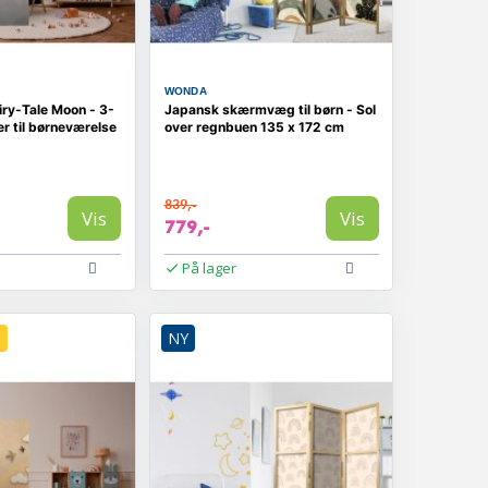
WONDA
y-Tale Moon - 3-
Japansk skærmvæg til børn - Sol
r til børneværelse
over regnbuen 135 x 172 cm
839,-
Vis
Vis
779,-
På lager
D
NY