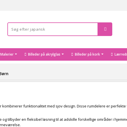
Malerier
Billeder på akrylglas
Billeder på kork
Lærreds
 Børn
er kombinerer funktionalitet med sjov design. Disse rumdelere er perfekte 
 tilbyder en fleksibel løsning til at adskille forskellige områder i hjemmet
børneværelse.