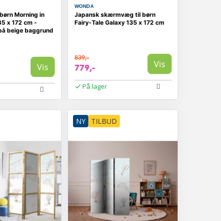
WONDA
børn Morning in
Japansk skærmvæg til børn
5 x 172 cm -
Fairy-Tale Galaxy 135 x 172 cm
 på beige baggrund
839,-
Vis
Vis
779,-
På lager
NY
TILBUD