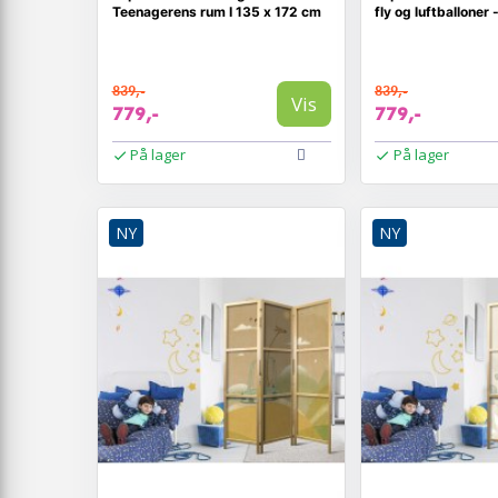
Teenagerens rum I 135 x 172 cm
fly og luftballoner
839,-
839,-
Vis
779,-
779,-
På lager
På lager
NY
NY