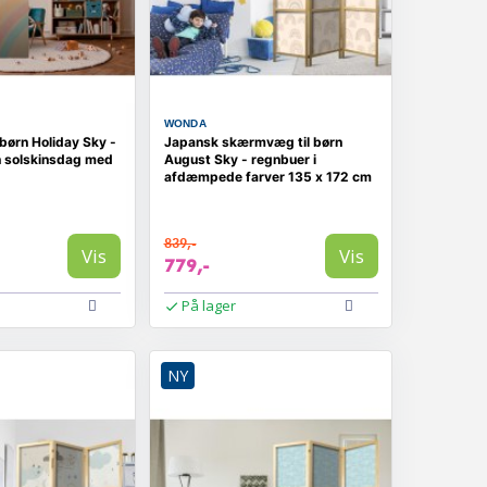
WONDA
børn Holiday Sky -
Japansk skærmvæg til børn
 solskinsdag med
August Sky - regnbuer i
afdæmpede farver 135 x 172 cm
839,-
Vis
Vis
779,-
På lager
NY