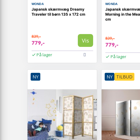
WONDA
WONDA
Japansk skærmvæg Dreamy
Japansk skærmvæg
Traveler til børn 135 x 172 cm
Morning in the Me
cm
839,-
839,-
Vis
779,-
779,-
På lager
På lager
NY
NY
TILBUD