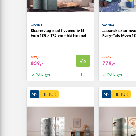
WONDA
WONDA
Skærmvæg med flyvemotiv til
Japansk skærmvæg
børn 135 x 172 cm - blå himmel
Fairy-Tale Moon 1
899,-
839,-
Vis
839,-
779,-
På lager
På lager
NY
TILBUD
NY
TILBUD