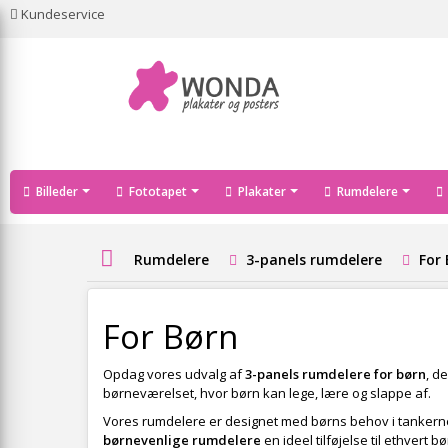
Kundeservice
Billeder
Fototapet
Plakater
Rumdelere
Rumdelere
3-panels rumdelere
For
For Børn
Opdag vores udvalg af
3-panels rumdelere for børn
, d
børneværelset, hvor børn kan lege, lære og slappe af.
Vores rumdelere er designet med børns behov i tankerne og
børnevenlige rumdelere
en ideel tilføjelse til ethvert 