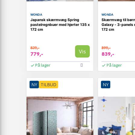
WONDA
WONDA
Japansk skærmvæg Spring
Skærmvæg til børn
pastelregnbuer med hjerter 135 x
Galaxy - 3-panels 
172 cm
172 cm
839,-
899,-
Vis
779,-
839,-
På lager
På lager
NY
TILBUD
NY