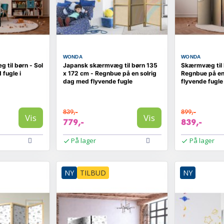
WONDA
WONDA
til børn - Sol
Japansk skærmvæg til børn 135
Skærmvæg til 
fugle i
x 172 cm - Regnbue på en solrig
Regnbue på en
dag med flyvende fugle
flyvende fugle
839,-
899,-
Vis
Vis
779,-
839,-
På lager
På lager
NY
TILBUD
NY