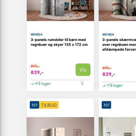
WONDA
WONDA
3-panels rumdeler til børn med
3-panels skærmvæg 
regnbuer og skyer 135 x 172 cm
over regnbuen med 
afdæmpede farver
899,-
899,-
Vis
839,-
839,-
På lager
På lager
NY
TILBUD
NY