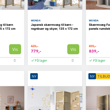
WONDA
WONDA
 til børn
Japansk skærmvæg til børn -
Skærmvæg Fair
35 x 172 cm
regnbuer og skyer, 135 x 172 cm
panels rumdele
839,-
899,-
Vis
Vis
779,-
839,-
På lager
På lager
NY
NY
TILBU