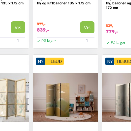
 - 135 x 172 cm
fly og luftballoner 135 × 172 cm
fly, balloner o
172 cm
899,-
839,-
Vis
Vis
839,-
779,-
På lager
På lager
NY
TILBUD
NY
TILBU