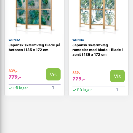
WONDA
WONDA
Japansk skærmvæg Blade på
Japansk skærmvæg
betonen I 135 x 172 cm
rumdeler med blade - Blade i
zenit I 135 x 172 cm
839,-
839,-
Vis
Vis
779,-
779,-
På lager
På lager