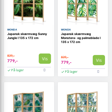
WONDA
WONDA
Japansk skærmvæg Sunny
Japansk skærmvæg
Jungle I 135 x 172 cm
Monstera- og palmeblade I
135 x 172 cm
839,-
839,-
Vis
Vis
779,-
779,-
På lager
På lager