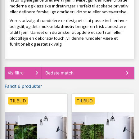
natur og elegance til ethvert hjem, hvilket gør den ideel til både
moderne og klassiske indretninger. Perfekt til at skabe privatliv
eller definere forskellige områder i din stue eller soveværelse.
Vores udvalg af rumdelere er designet til at passe ind i enhver
boligstil, og det smukke
bladmotiv
bringer en frisk atmosfære
til dit hjem. Uanset om du ønsker at opdele et stort rum eller
blot tilføje en dekorativ touch, vil denne rumdeler være et
funktionelt og æstetisk valg.
Vis filtre
Fandt 6 produkter
TILBUD
TILBUD