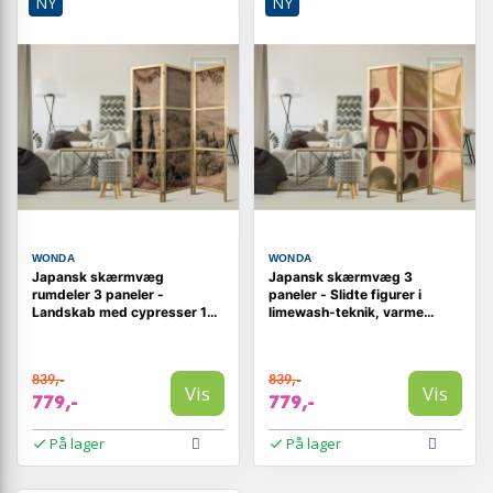
NY
NY
WONDA
WONDA
Japansk skærmvæg
Japansk skærmvæg 3
rumdeler 3 paneler -
paneler - Slidte figurer i
Landskab med cypresser 135
limewash-teknik, varme
x 172 cm
farver 135 x 172 cm
839,-
839,-
Vis
Vis
779,-
779,-
På lager
På lager