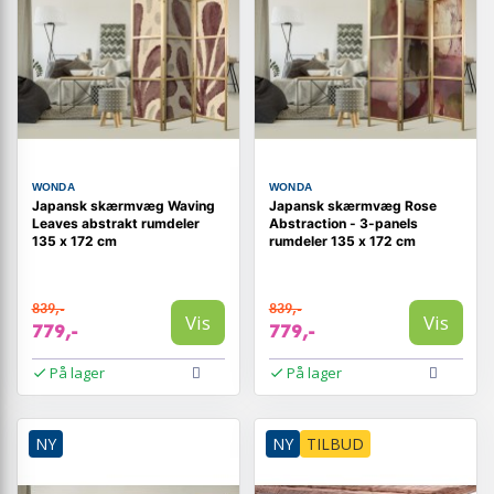
WONDA
WONDA
Japansk skærmvæg Waving
Japansk skærmvæg Rose
Leaves abstrakt rumdeler
Abstraction - 3-panels
135 x 172 cm
rumdeler 135 x 172 cm
839,-
839,-
Vis
Vis
779,-
779,-
På lager
På lager
NY
NY
TILBUD