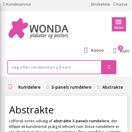
Kundeservice
Ønskeliste
Kasse
MENU
0
Konto
Kurv
Rumdelere
3-panels rumdelere
Abstrakte
Abstrakte
Udforsk vores udvalg af
abstrakte 3-panels rumdelere
, der
tilføjer et kunstnerisk præg til ethvert rum. Disse rumdelere er