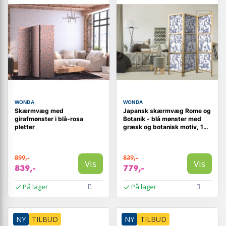
WONDA
WONDA
Skærmvæg med
Japansk skærmvæg Rome og
girafmønster i blå-rosa
Botanik - blå mønster med
pletter
græsk og botanisk motiv, 135
x 172 cm
899,-
839,-
Vis
Vis
839,-
779,-
På lager
På lager
NY
TILBUD
NY
TILBUD