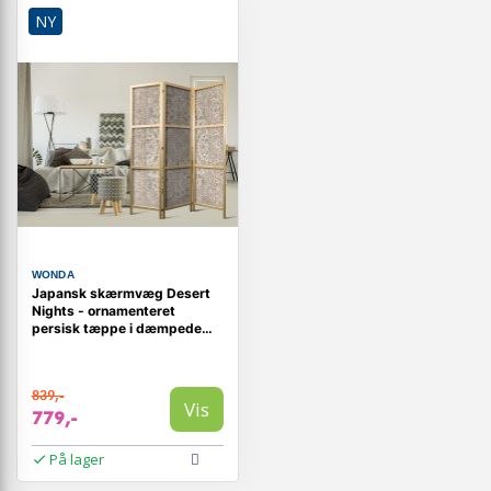
NY
WONDA
Japansk skærmvæg Desert
Nights - ornamenteret
persisk tæppe i dæmpede
farver, 135 x 172 cm
839,-
Vis
779,-
På lager