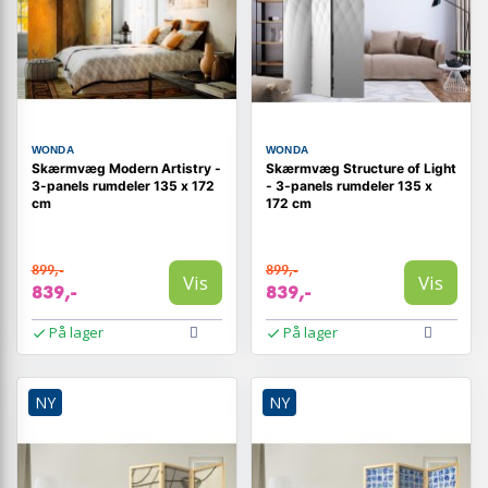
WONDA
WONDA
Skærmvæg Modern Artistry -
Skærmvæg Structure of Light
3-panels rumdeler 135 x 172
- 3-panels rumdeler 135 x
cm
172 cm
899,-
899,-
Vis
Vis
839,-
839,-
På lager
På lager
NY
NY