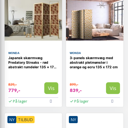
WONDA
WONDA
Japansk skærmvæg
3-panels skærmvæg med
Predatory Streaks - rød
abstrakt pletmønster i
abstrakt rumdeler 135 × 172
orange og ecru 135 x 172 cm
cm
839,-
899,-
Vis
Vis
779,-
839,-
På lager
På lager
NY
TILBUD
NY