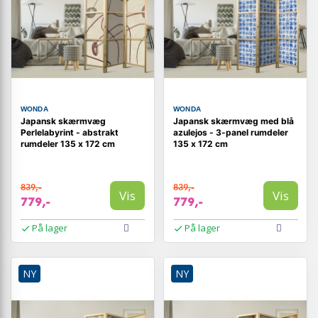
WONDA
WONDA
Japansk skærmvæg
Japansk skærmvæg med blå
Perlelabyrint - abstrakt
azulejos - 3-panel rumdeler
rumdeler 135 x 172 cm
135 x 172 cm
839,-
839,-
Vis
Vis
779,-
779,-
På lager
På lager
NY
NY