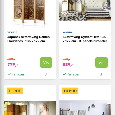
WONDA
WONDA
Japansk skærmvæg Golden
Skærmvæg Gyldent Træ 135
Flourishes I 135 x 172 cm
x 172 cm - 3-panels rumdeler
839,-
899,-
Vis
Vis
779,-
839,-
På lager
På lager
TILBUD
TILBUD