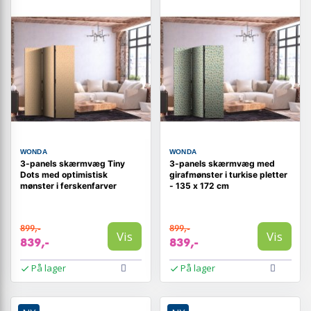
WONDA
WONDA
3-panels skærmvæg Tiny
3-panels skærmvæg med
Dots med optimistisk
girafmønster i turkise pletter
mønster i ferskenfarver
- 135 x 172 cm
899,-
899,-
Vis
Vis
839,-
839,-
På lager
På lager