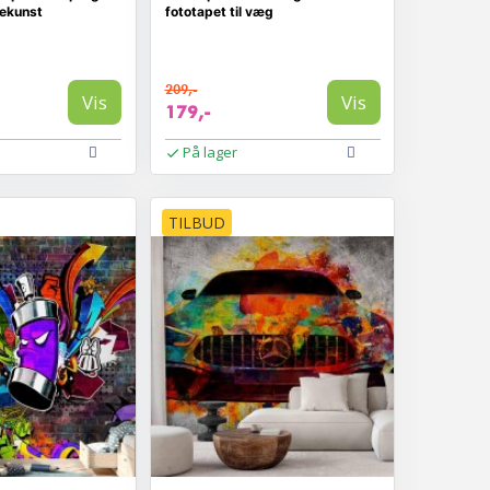
dekunst
fototapet til væg
209,-
Vis
Vis
179,-
På lager
TILBUD