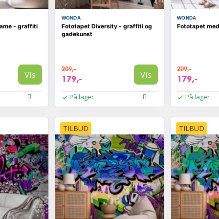
WONDA
WONDA
ame - graffiti
Fototapet Diversity - graffiti og
Fototapet med 
gadekunst
209,-
209,-
Vis
Vis
179,-
179,-
På lager
På lager
TILBUD
TILBUD