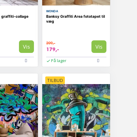
WONDA
graffiti-collage
Banksy Graffiti Area fototapet til
væg
209,-
Vis
Vis
179,-
På lager
TILBUD