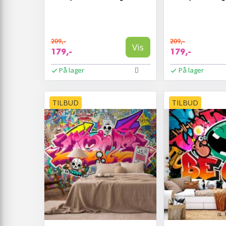
209,-
209,-
Vis
179,-
179,-
På lager
På lager
TILBUD
TILBUD