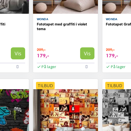
WONDA
WONDA
fiti
Fototapet med graffiti i violet
Fototapet Graff
tema
209,-
209,-
Vis
Vis
179,-
179,-
På lager
På lager
TILBUD
TILBUD