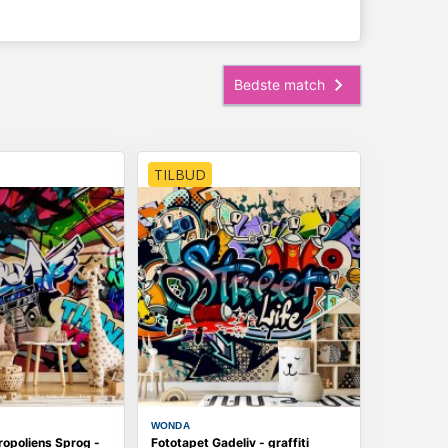
TILBUD
WONDA
ropoliens Sprog -
Fototapet Gadeliv - graffiti