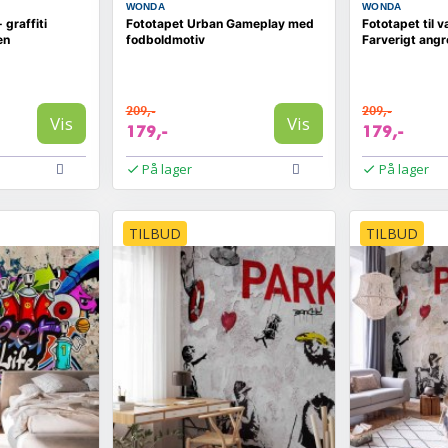
WONDA
WONDA
 graffiti
Fototapet Urban Gameplay med
Fototapet til v
en
fodboldmotiv
Farverigt ang
209,-
209,-
Vis
Vis
179,-
179,-
På lager
På lager
TILBUD
TILBUD