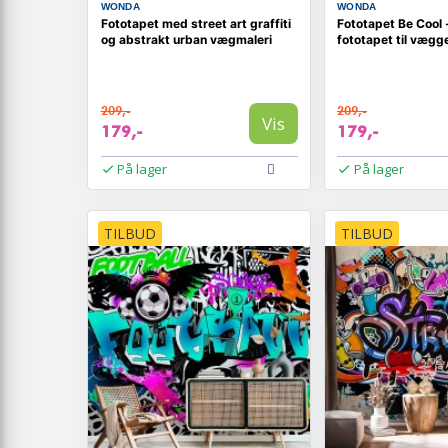
WONDA
WONDA
Fototapet med street art graffiti
Fototapet Be Cool -
og abstrakt urban vægmaleri
fototapet til vægg
209,-
209,-
Vis
179,-
179,-
På lager
På lager
TILBUD
TILBUD