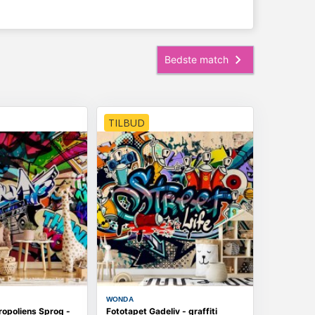
TILBUD
WONDA
ropoliens Sprog -
Fototapet Gadeliv - graffiti