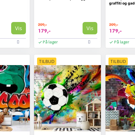
graffiti og ga
209,-
209,-
Vis
Vis
179,-
179,-
På lager
På lager
TILBUD
TILBUD