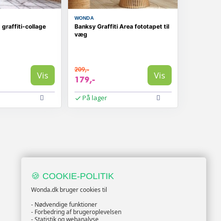
WONDA
graffiti-collage
Banksy Graffiti Area fototapet til
væg
209,-
Vis
Vis
179,-
På lager
🍪 COOKIE-POLITIK
Wonda.dk bruger cookies til
- Nødvendige funktioner
- Forbedring af brugeroplevelsen
- Statistik og webanalyse