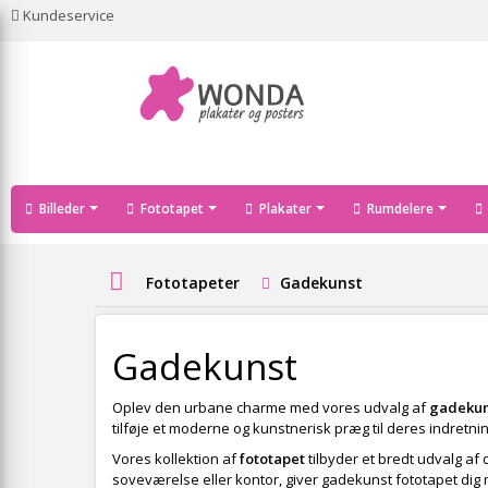
Kundeservice
Billeder
Fototapet
Plakater
Rumdelere
Fototapeter
Gadekunst
Gadekunst
Oplev den urbane charme med vores udvalg af
gadekun
tilføje et moderne og kunstnerisk præg til deres indretni
Vores kollektion af
fototapet
tilbyder et bredt udvalg af 
soveværelse eller kontor, giver gadekunst fototapet dig mu