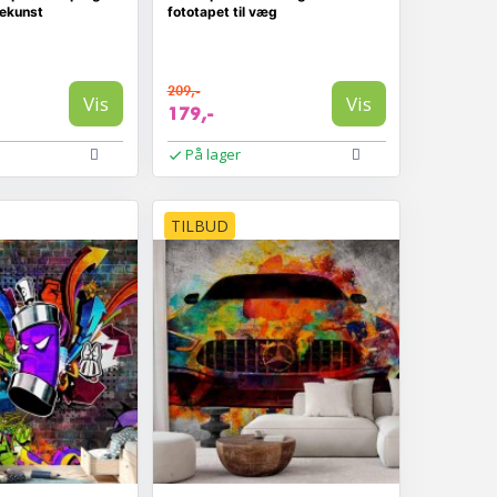
dekunst
fototapet til væg
209,-
Vis
Vis
179,-
På lager
TILBUD