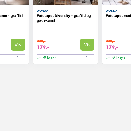
WONDA
WONDA
ame - graffiti
Fototapet Diversity - graffiti og
Fototapet med 
gadekunst
209,-
209,-
Vis
Vis
179,-
179,-
På lager
På lager