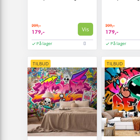
209,-
209,-
Vis
179,-
179,-
På lager
På lager
TILBUD
TILBUD