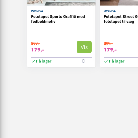
WONDA
WONDA
Fototapet Sports Graffiti med
Fototapet Street G
fodboldmotiv
fototapet til væg
209,-
209,-
Vis
179,-
179,-
På lager
På lager