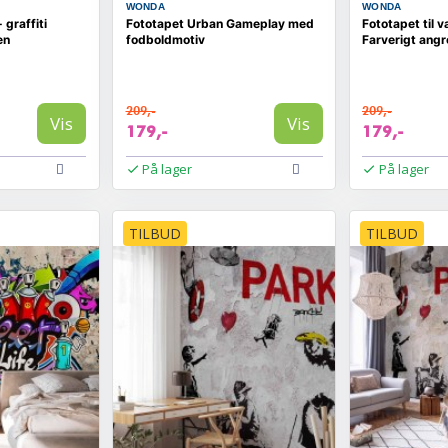
WONDA
WONDA
 graffiti
Fototapet Urban Gameplay med
Fototapet til v
en
fodboldmotiv
Farverigt ang
209,-
209,-
Vis
Vis
179,-
179,-
På lager
På lager
TILBUD
TILBUD