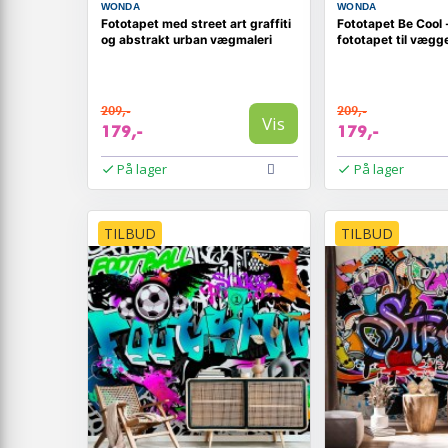
WONDA
WONDA
Fototapet med street art graffiti
Fototapet Be Cool -
og abstrakt urban vægmaleri
fototapet til vægg
209,-
209,-
Vis
179,-
179,-
På lager
På lager
TILBUD
TILBUD