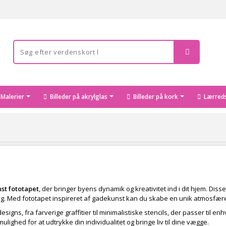
Malerier
Billeder på akrylglas
Billeder på kork
Lærreds
st fototapet
, der bringer byens dynamik og kreativitet ind i dit hjem. Dis
ng. Med fototapet inspireret af gadekunst kan du skabe en unik atmosfære, 
designs, fra farverige graffitier til minimalistiske stencils, der passer til
lighed for at udtrykke din individualitet og bringe liv til dine vægge.