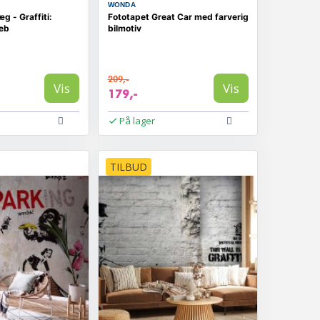
WONDA
æg - Graffiti:
Fototapet Great Car med farverig
reb
bilmotiv
209,-
Vis
Vis
179,-
På lager
TILBUD