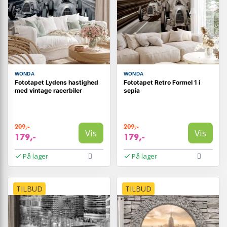
WONDA
WONDA
Fototapet Lydens hastighed
Fototapet Retro Formel 1 i
med vintage racerbiler
sepia
209,-
209,-
Vis
Vis
179,-
179,-
På lager
På lager
TILBUD
TILBUD