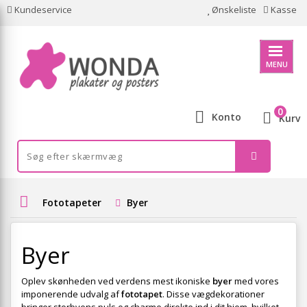
Kundeservice
Ønskeliste
Kasse
MENU
0
Konto
Kurv
Fototapeter
Byer
Byer
Oplev skønheden ved verdens mest ikoniske
byer
med vores
imponerende udvalg af
fototapet
. Disse vægdekorationer