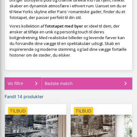
bringer storbyens puls og charme direkte ind i dit hjem, hvilket
skaber en dynamisk atmosfære i ethvert rum. Uanset om du er
til New Yorks skyline eller Paris' romantiske gader, finder du et
fototapet, der passer perfekt til din stil.
Vores kollektion af
fototapet med byer
er ideel til dem, der
ønsker at tilføje en unik og personlig touch til deres
boligindretning. Med realistiske billeder og levende farver kan
du forvandle dine vægge til en spektakulær udsigt. Skab en
inspirerende og moderne stemning, og lad dine vægge fortælle
historier om de steder, du elsker.
Vis filtre
Fandt 14 produkter
TILBUD
TILBUD