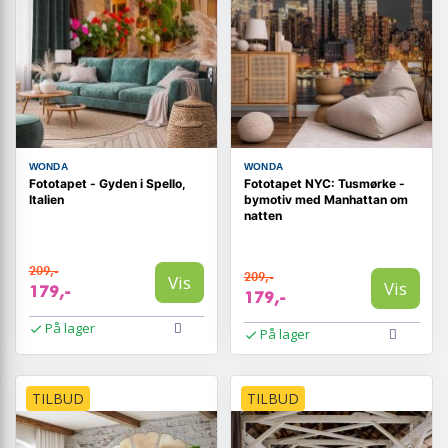
WONDA
WONDA
Fototapet - Gyden i Spello,
Fototapet NYC: Tusmørke -
Italien
bymotiv med Manhattan om
natten
209,-
209,-
Vis
Vis
179,-
179,-
På lager
På lager
TILBUD
TILBUD