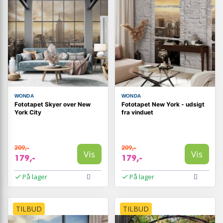
WONDA
WONDA
Fototapet Skyer over New
Fototapet New York - udsigt
York City
fra vinduet
209,-
209,-
Vis
Vis
179,-
179,-
På lager
På lager
TILBUD
TILBUD