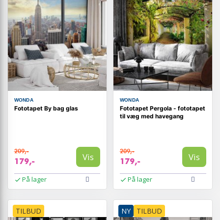
WONDA
WONDA
Fototapet By bag glas
Fototapet Pergola - fototapet
til væg med havegang
209,-
209,-
Vis
Vis
179,-
179,-
På lager
På lager
TILBUD
NY
TILBUD