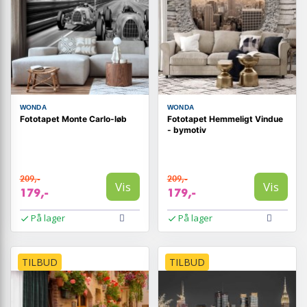
WONDA
WONDA
Fototapet Monte Carlo-løb
Fototapet Hemmeligt Vindue
- bymotiv
209,-
209,-
Vis
Vis
179,-
179,-
På lager
På lager
TILBUD
TILBUD