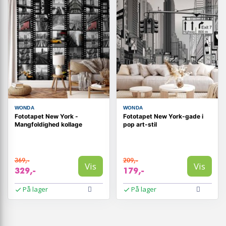
WONDA
WONDA
Fototapet New York -
Fototapet New York-gade i
Mangfoldighed kollage
pop art-stil
369,-
209,-
Vis
Vis
329,-
179,-
På lager
På lager