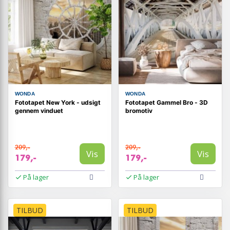
WONDA
WONDA
Fototapet New York - udsigt
Fototapet Gammel Bro - 3D
gennem vinduet
bromotiv
209,-
209,-
Vis
Vis
179,-
179,-
På lager
På lager
TILBUD
TILBUD