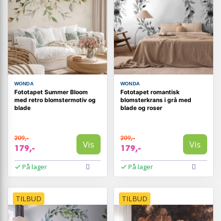
WONDA
WONDA
Fototapet Summer Bloom
Fototapet romantisk
med retro blomstermotiv og
blomsterkrans i grå med
blade
blade og roser
209,-
209,-
Vis
Vis
179,-
179,-
På lager
På lager
TILBUD
TILBUD