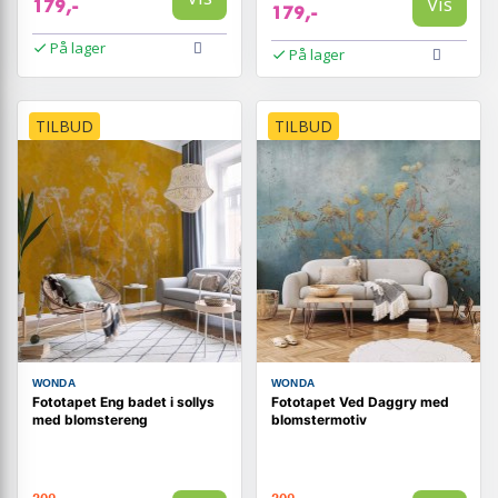
Vis
179,-
179,-
På lager
På lager
TILBUD
TILBUD
WONDA
WONDA
Fototapet Eng badet i sollys
Fototapet Ved Daggry med
med blomstereng
blomstermotiv