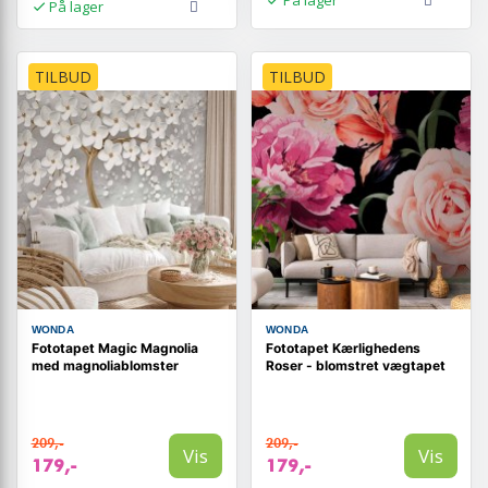
På lager
TILBUD
TILBUD
WONDA
WONDA
Fototapet Magic Magnolia
Fototapet Kærlighedens
med magnoliablomster
Roser - blomstret vægtapet
209,-
209,-
Vis
Vis
179,-
179,-