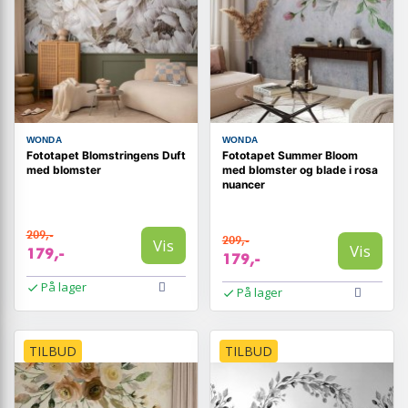
WONDA
WONDA
Fototapet Blomstringens Duft
Fototapet Summer Bloom
med blomster
med blomster og blade i rosa
nuancer
209,-
209,-
Vis
Vis
179,-
179,-
På lager
På lager
TILBUD
TILBUD