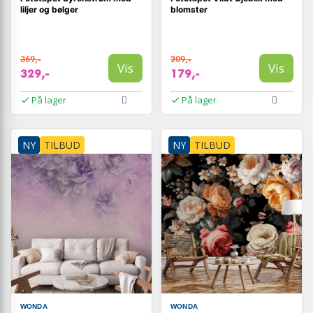
liljer og bølger
blomster
369,-
209,-
Vis
Vis
329,-
179,-
På lager
På lager
NY
TILBUD
NY
TILBUD
WONDA
WONDA