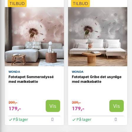
TILBUD
TILBUD
WONDA
WONDA
Fototapet Sommerodyssé
Fototapet Gribe det usynlige
med mælkebøtte
med mælkebøtte
209,-
209,-
Vis
Vis
179,-
179,-
På lager
På lager