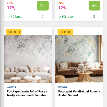
209,-
209,-
Vis
Vis
179,-
179,-
På lager
På lager
TILBUD
TILBUD
WONDA
WONDA
Fototapet Waterfall of Roses
Fototapet Vandfald af Roser -
tredje variant med blomster
Anden Variant