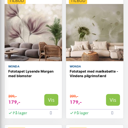
TILBUD
TILBUD
WONDA
WONDA
Fototapet Lysende Morgen
Fototapet med mælkebøtte -
med blomster
Vindens pilgrimsfærd
209,-
209,-
Vis
Vis
179,-
179,-
På lager
På lager