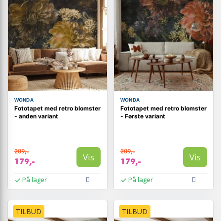
WONDA
WONDA
Fototapet med retro blomster
Fototapet med retro blomster
- anden variant
- Første variant
209,-
209,-
Vis
Vis
179,-
179,-
På lager
På lager
TILBUD
TILBUD