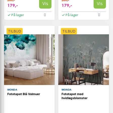
209,-
209,-
Vis
Vis
179,-
179,-
På lager
På lager
TILBUD
TILBUD
WONDA
WONDA
Fototapet Blå Valmuer
Fototapet med
hvidløgsblomster