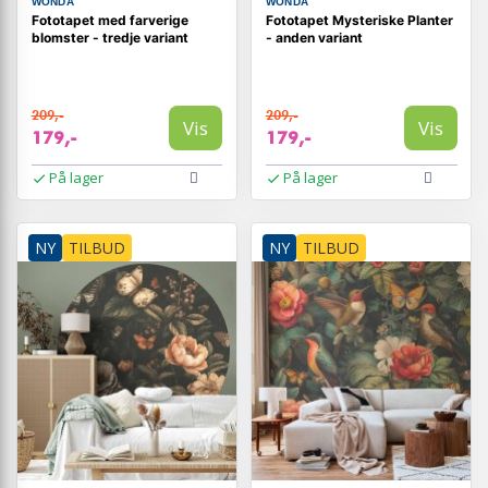
WONDA
WONDA
Fototapet med farverige
Fototapet Mysteriske Planter
blomster - tredje variant
- anden variant
209,-
209,-
Vis
Vis
179,-
179,-
På lager
På lager
NY
TILBUD
NY
TILBUD