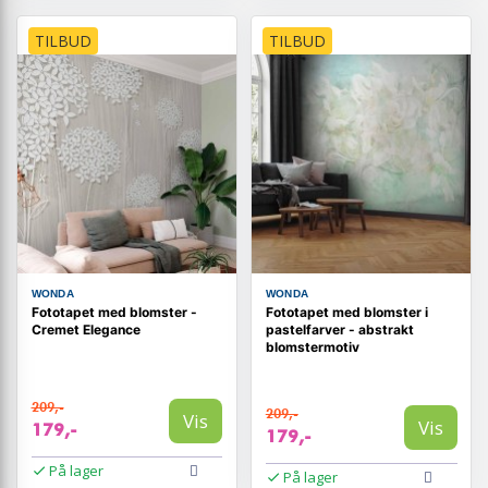
TILBUD
TILBUD
WONDA
WONDA
Fototapet med blomster -
Fototapet med blomster i
Cremet Elegance
pastelfarver - abstrakt
blomstermotiv
209,-
209,-
Vis
Vis
179,-
179,-
På lager
På lager