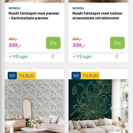
WONDA
WONDA
Rundt fototapet med pæoner
Rundt fototapet med turkise
- Karismatiske pæoner
ornamentale retroblomster
369,-
369,-
Vis
Vis
339,-
339,-
På lager
På lager
NY
TILBUD
NY
TILBUD