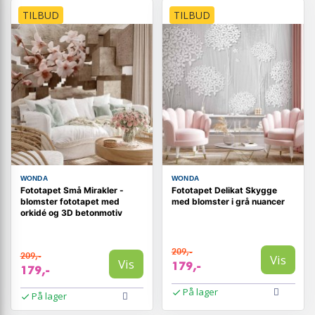
TILBUD
TILBUD
WONDA
WONDA
Fototapet Små Mirakler -
Fototapet Delikat Skygge
blomster fototapet med
med blomster i grå nuancer
orkidé og 3D betonmotiv
209,-
209,-
Vis
Vis
179,-
179,-
På lager
På lager