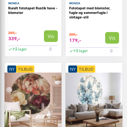
WONDA
WONDA
Rundt fototapet Rustik have -
Fototapet med blomster,
blomster
fugle og sommerfugle i
vintage-stil
369,-
209,-
Vis
Vis
339,-
179,-
På lager
På lager
NY
TILBUD
NY
TILBUD