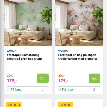
WONDA
WONDA
Fototapet Blomstereng
Fototapet En dag på engen -
lineart på grøn baggrund
tredje variant med blomster
209,-
209,-
Vis
Vis
179,-
179,-
På lager
På lager
TILBUD
TILBUD