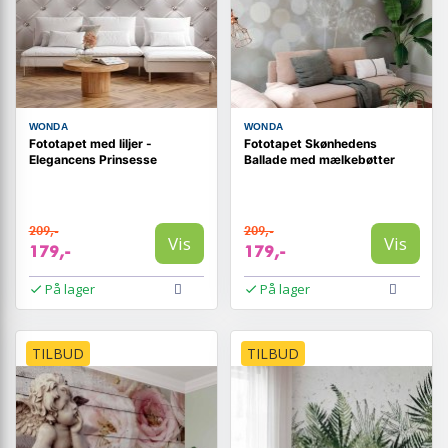
WONDA
WONDA
Fototapet med liljer -
Fototapet Skønhedens
Elegancens Prinsesse
Ballade med mælkebøtter
209,-
209,-
Vis
Vis
179,-
179,-
På lager
På lager
TILBUD
TILBUD