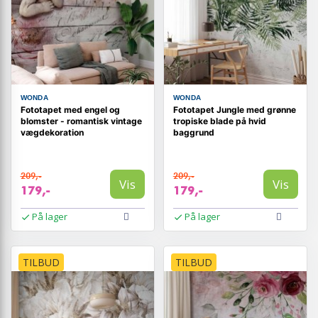
WONDA
WONDA
Fototapet med engel og
Fototapet Jungle med grønne
blomster - romantisk vintage
tropiske blade på hvid
vægdekoration
baggrund
209,-
209,-
Vis
Vis
179,-
179,-
På lager
På lager
TILBUD
TILBUD