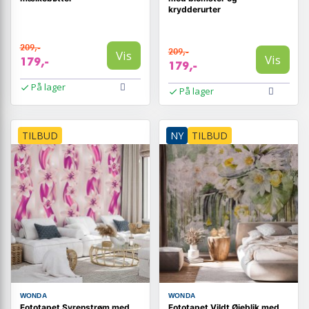
krydderurter
209,-
209,-
Vis
Vis
179,-
179,-
På lager
På lager
TILBUD
NY
TILBUD
WONDA
WONDA
Fototapet Syrenstrøm med
Fototapet Vildt Øjeblik med