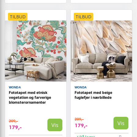
TILBUD
TILBUD
WONDA
WONDA
Fototapet med etnisk
Fototapet med beige
vegetation og farverige
fuglefjer i nærbillede
blomsterornamenter
209,-
209,-
Vis
Vis
179,-
179,-
På lager