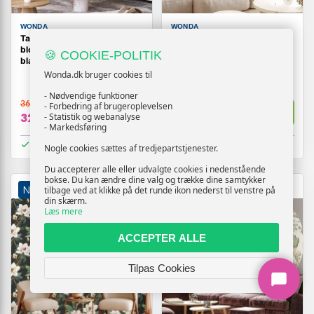
WONDA
WONDA
Tapet med pink
Fototapet Grønt boudoir -
blomsterknopper og
lineær blomst i gyldne farver
🍪 COOKIE-POLITIK
bladmotiv
på mørk baggrund
Wonda.dk bruger cookies til
- Nødvendige funktioner
369,-
209,-
- Forbedring af brugeroplevelsen
Vis
Vis
- Statistik og webanalyse
329,-
179,-
- Markedsføring
På lager
På lager
Nogle cookies sættes af tredjepartstjenester.
Du accepterer alle eller udvalgte cookies i nedenstående
bokse. Du kan ændre dine valg og trække dine samtykker
NY
TILBUD
NY
TILBUD
tilbage ved at klikke på det runde ikon nederst til venstre på
din skærm.
Læs mere
ACCEPTER ALLE
Tilpas Cookies