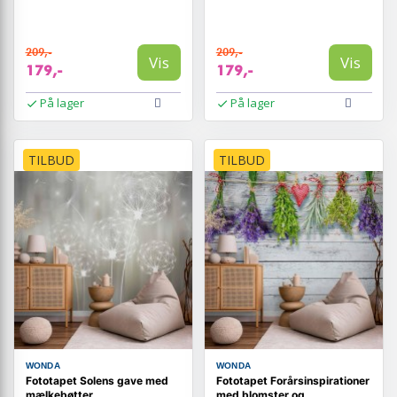
209,-
209,-
Vis
Vis
179,-
179,-
På lager
På lager
TILBUD
TILBUD
WONDA
WONDA
Fototapet Solens gave med
Fototapet Forårsinspirationer
mælkebøtter
med blomster og