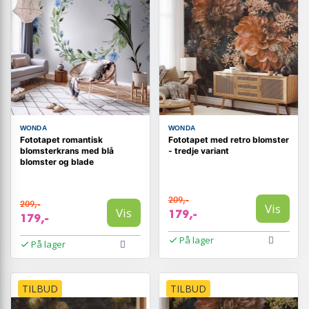
WONDA
WONDA
Fototapet romantisk
Fototapet med retro blomster
blomsterkrans med blå
- tredje variant
blomster og blade
209,-
209,-
Vis
Vis
179,-
179,-
På lager
På lager
TILBUD
TILBUD