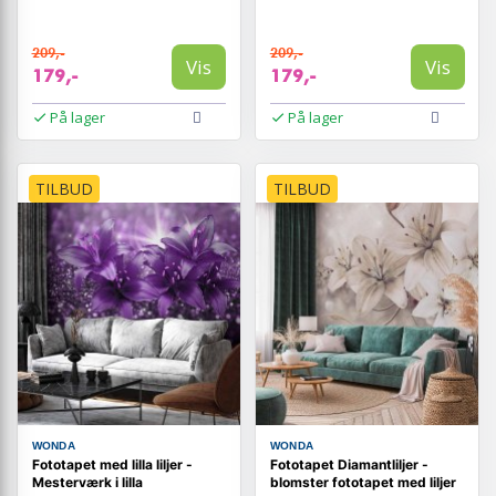
209,-
209,-
Vis
Vis
179,-
179,-
På lager
På lager
TILBUD
TILBUD
WONDA
WONDA
Fototapet med lilla liljer -
Fototapet Diamantliljer -
Mesterværk i lilla
blomster fototapet med liljer