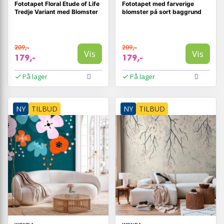
Fototapet Floral Etude of Life
Fototapet med farverige
Tredje Variant med Blomster
blomster på sort baggrund
209,-
209,-
Vis
Vis
179,-
179,-
På lager
På lager
NY
TILBUD
NY
TILBUD