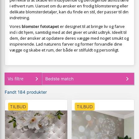
perfekte til at skabe en indbydende og beroligende atmosfære
i ethvert rum. Uanset om du ønsker en frodig blomstereng eller
delikate blomsterdetaljer, kan du finde en stil, der passer til din
indretning.
Vores
blomster fototapet
er designet til at bringe liv og farve
ind i dit hjem, samtidig med at det giver et unikt udtryk. Ideelt til
dem, der ønsker at opdatere deres vægge med noget smukt og
inspirerende. Lad naturens farver og former forvandle dine
vægge og skabe et rum, der både er stilfuldt og personligt.
Vis filtre
Fandt 184 produkter
TILBUD
TILBUD