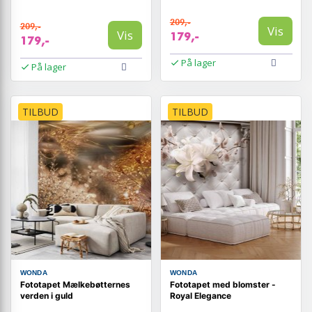
209,-
209,-
Vis
Vis
179,-
179,-
På lager
På lager
TILBUD
TILBUD
WONDA
WONDA
Fototapet Mælkebøtternes
Fototapet med blomster -
verden i guld
Royal Elegance