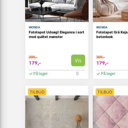
WONDA
WONDA
Fototapet Udsøgt Elegance i sort
Fototapet Grå Kej
med quiltet mønster
betonlook
209,-
209,-
Vis
179,-
179,-
På lager
På lager
TILBUD
TILBUD