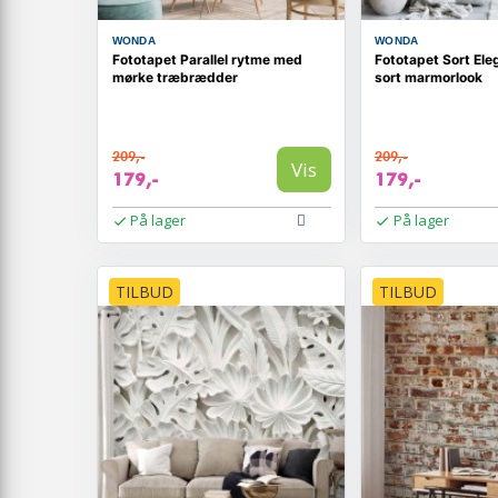
WONDA
WONDA
Fototapet Parallel rytme med
Fototapet Sort El
mørke træbrædder
sort marmorlook
209,-
209,-
Vis
179,-
179,-
På lager
På lager
TILBUD
TILBUD