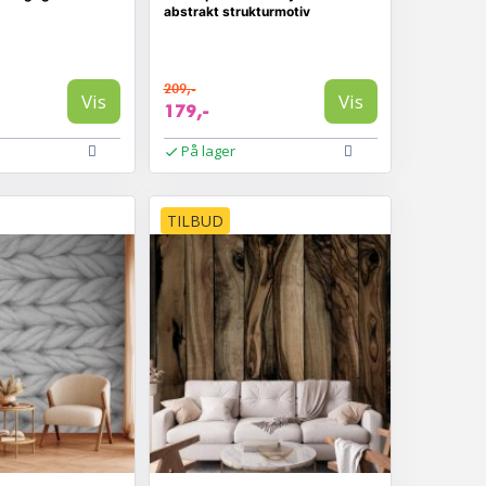
abstrakt strukturmotiv
209,-
Vis
Vis
179,-
På lager
TILBUD