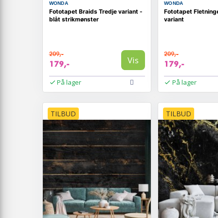
WONDA
WONDA
Fototapet Braids Tredje variant -
Fototapet Fletning
blåt strikmønster
variant
209,-
209,-
Vis
179,-
179,-
På lager
På lager
TILBUD
TILBUD