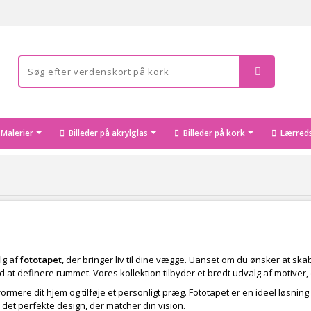
Malerier
Billeder på akrylglas
Billeder på kork
Lærreds
lg af
fototapet
, der bringer liv til dine vægge. Uanset om du ønsker at ska
at definere rummet. Vores kollektion tilbyder et bredt udvalg af motiver, d
mere dit hjem og tilføje et personligt præg. Fototapet er en ideel løsning
 det perfekte design, der matcher din vision.