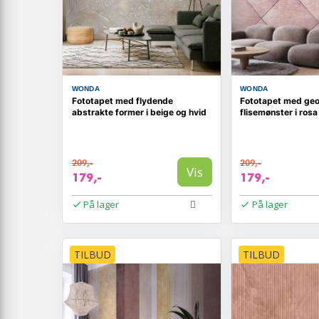
WONDA
WONDA
Fototapet med flydende
Fototapet med ge
abstrakte former i beige og hvid
flisemønster i ros
209,-
209,-
Vis
179,-
179,-
På lager
På lager
TILBUD
TILBUD