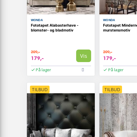
WONDA
WONDA
Fototapet Alabasterhave -
Fototapet Minder
blomster- og bladmotiv
murstensmotiv
209,-
209,-
Vis
179,-
179,-
På lager
På lager
TILBUD
TILBUD