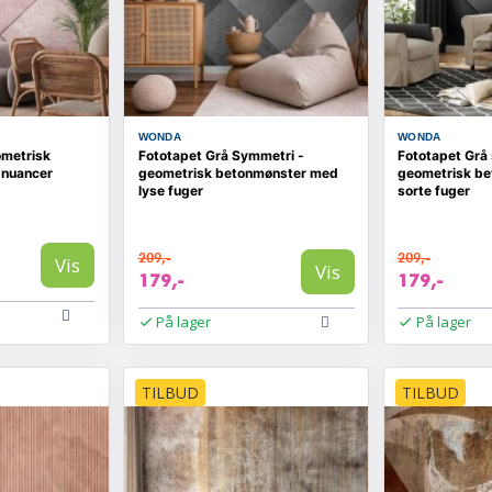
WONDA
WONDA
ometrisk
Fototapet Grå Symmetri -
Fototapet Grå
a nuancer
geometrisk betonmønster med
geometrisk be
lyse fuger
sorte fuger
209,-
209,-
Vis
Vis
179,-
179,-
På lager
På lager
TILBUD
TILBUD