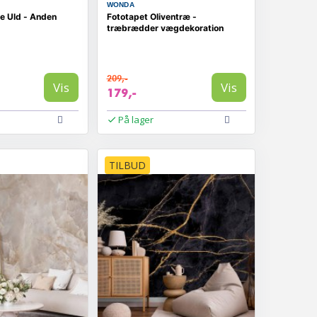
WONDA
e Uld - Anden
Fototapet Oliventræ -
træbrædder vægdekoration
209,-
Vis
Vis
179,-
På lager
TILBUD