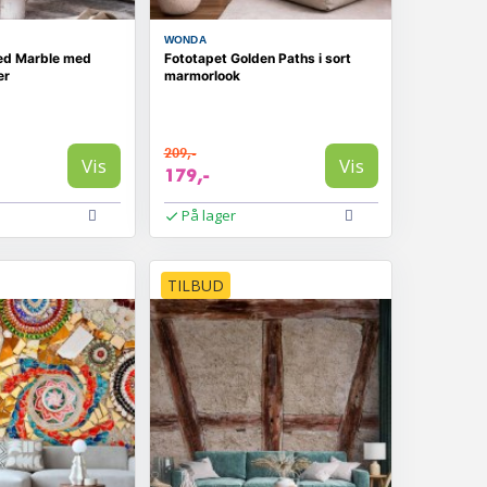
WONDA
ed Marble med
Fototapet Golden Paths i sort
er
marmorlook
209,-
Vis
Vis
179,-
På lager
TILBUD