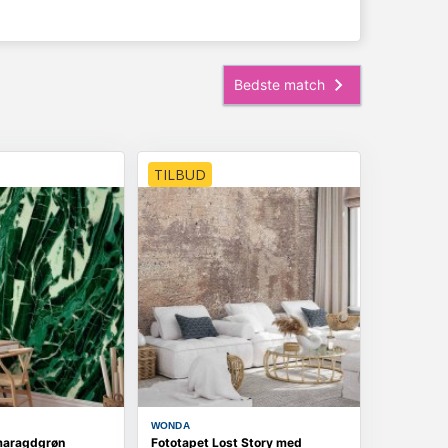
TILBUD
WONDA
maragdgrøn
Fototapet Lost Story med