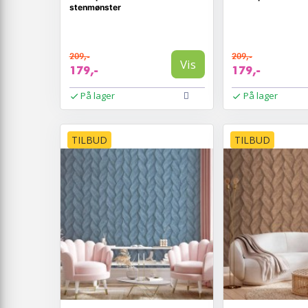
stenmønster
209,-
209,-
Vis
179,-
179,-
På lager
På lager
TILBUD
TILBUD