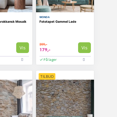
WONDA
arokkansk Mosaik
Fototapet Gammel Lade
209,-
Vis
Vis
179,-
På lager
TILBUD