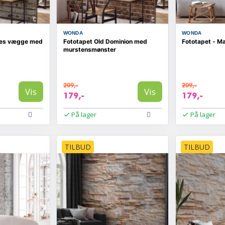
WONDA
WONDA
nes vægge med
Fototapet Old Dominion med
Fototapet - M
murstensmønster
209,-
209,-
Vis
Vis
179,-
179,-
På lager
På lager
TILBUD
TILBUD