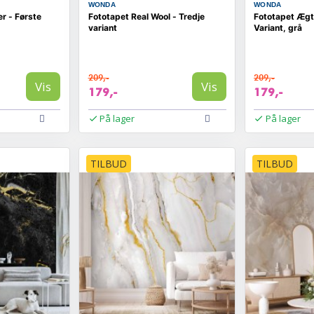
WONDA
WONDA
er - Første
Fototapet Real Wool - Tredje
Fototapet Ægt
variant
Variant, grå
209,-
209,-
Vis
Vis
179,-
179,-
På lager
På lager
TILBUD
TILBUD