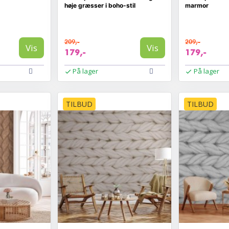
høje græsser i boho-stil
marmor
209,-
209,-
Vis
Vis
179,-
179,-
På lager
På lager
TILBUD
TILBUD