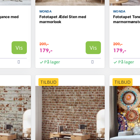
WONDA
WONDA
egance med
Fototapet Ædel Sten med
Fototapet Ton
marmorlook
marmormønst
209,-
209,-
Vis
Vis
179,-
179,-
På lager
På lager
TILBUD
TILBUD