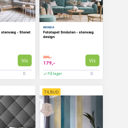
WONDA
 stenvæg - Stenet
Fototapet Småsten - stenvæg
design
209,-
Vis
Vis
179,-
På lager
TILBUD