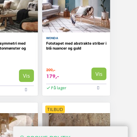
WONDA
 symmetri med
Fototapet med abstrakte striber i
tonmønster og
blå nuancer og guld
209,-
Vis
Vis
179,-
På lager
TILBUD