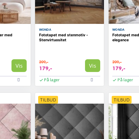
WONDA
WONDA
ser med
Fototapet med stenmotiv -
Fototapet med
Stenvirtuositet
elegance
209,-
209,-
Vis
Vis
179,-
179,-
På lager
På lager
TILBUD
TILBUD