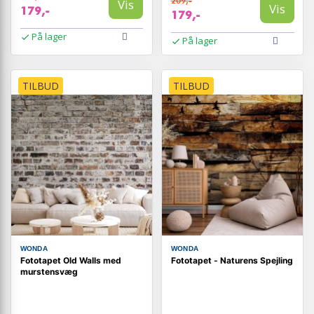
209,-
Vis
Vis
179,-
179,-
På lager
På lager
TILBUD
TILBUD
WONDA
WONDA
Fototapet Old Walls med
Fototapet - Naturens Spejling
murstensvæg