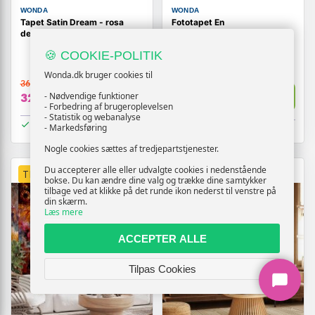
WONDA
WONDA
Tapet Satin Dream - rosa
Fototapet En
designtapet med struktur
skærsommernatsdrøm -
Magisk nat
🍪 COOKIE-POLITIK
Wonda.dk bruger cookies til
369,-
369,-
Vis
Vis
- Nødvendige funktioner
329,-
329,-
- Forbedring af brugeroplevelsen
- Statistik og webanalyse
På lager
- Markedsføring
På lager
Nogle cookies sættes af tredjepartstjenester.
Du accepterer alle eller udvalgte cookies i nedenstående
TILBUD
TILBUD
bokse. Du kan ændre dine valg og trække dine samtykker
tilbage ved at klikke på det runde ikon nederst til venstre på
din skærm.
Læs mere
ACCEPTER ALLE
Tilpas Cookies