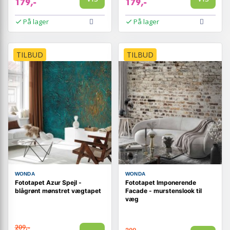
179,-
179,-
På lager
På lager
TILBUD
TILBUD
WONDA
WONDA
Fototapet Azur Spejl -
Fototapet Imponerende
blågrønt mønstret vægtapet
Facade - murstenslook til
væg
209,-