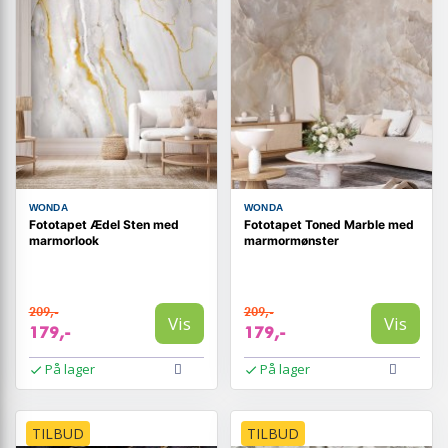
WONDA
WONDA
Fototapet Ædel Sten med
Fototapet Toned Marble med
marmorlook
marmormønster
209,-
209,-
Vis
Vis
179,-
179,-
På lager
På lager
TILBUD
TILBUD