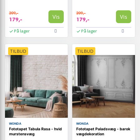
209,-
209,-
Vis
Vis
179,-
179,-
På lager
På lager
TILBUD
TILBUD
WONDA
WONDA
Fototapet Tabula Rasa - hvid
Fototapet Paladsvæg - barok
murstensvæg
vægdekoration