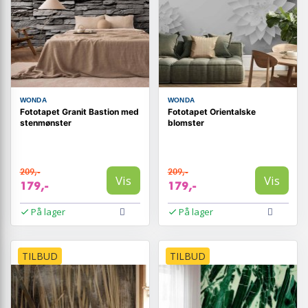
WONDA
WONDA
Fototapet Granit Bastion med
Fototapet Orientalske
stenmønster
blomster
209,-
209,-
Vis
Vis
179,-
179,-
På lager
På lager
TILBUD
TILBUD