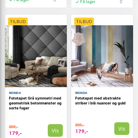
På lager
TILBUD
TILBUD
WONDA
WONDA
Fototapet Grå symmetri med
Fototapet med abstrakte
geometrisk betonmønster og
striber i blå nuancer og guld
sorte fuger
209,-
209,-
Vis
Vis
179,-
179,-