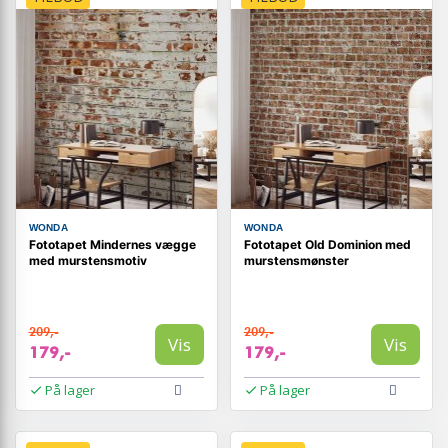
WONDA
WONDA
Fototapet Mindernes vægge
Fototapet Old Dominion med
med murstensmotiv
murstensmønster
209,-
209,-
Vis
Vis
179,-
179,-
På lager
På lager