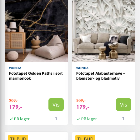
WONDA
WONDA
Fototapet Golden Paths i sort
Fototapet Alabasterhave -
marmorlook
blomster- og bladmotiv
209,-
209,-
Vis
Vis
179,-
179,-
På lager
På lager
TILBUD
TILBUD