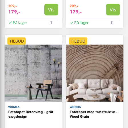
209,-
209,-
Vis
Vis
179,-
179,-
På lager
På lager
TILBUD
TILBUD
WONDA
WONDA
Fototapet Betonvæg - gråt
Fototapet med træstruktur -
vægdesign
Wood Grain