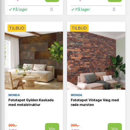
På lager
På lager
TILBUD
TILBUD
WONDA
WONDA
Fototapet Gylden Kaskade
Fototapet Vintage Væg med
med metalstruktur
røde mursten
209,-
209,-
Vis
Vis