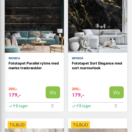
WONDA
WONDA
Fototapet Parallel rytme med
Fototapet Sort Elegance med
mørke træbrædder
sort marmorlook
209,-
209,-
Vis
Vis
179,-
179,-
På lager
På lager
TILBUD
TILBUD