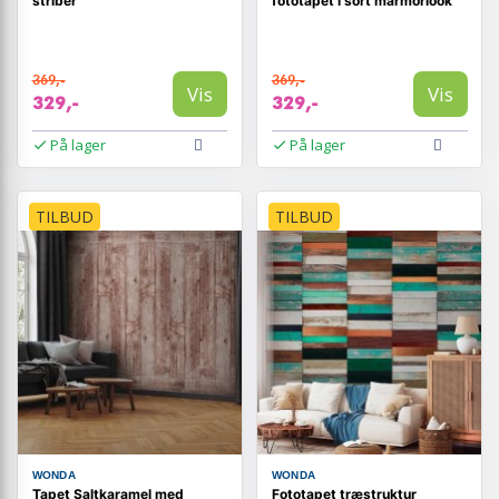
striber
fototapet i sort marmorlook
369,-
369,-
Vis
Vis
329,-
329,-
På lager
På lager
TILBUD
TILBUD
WONDA
WONDA
Tapet Saltkaramel med
Fototapet træstruktur