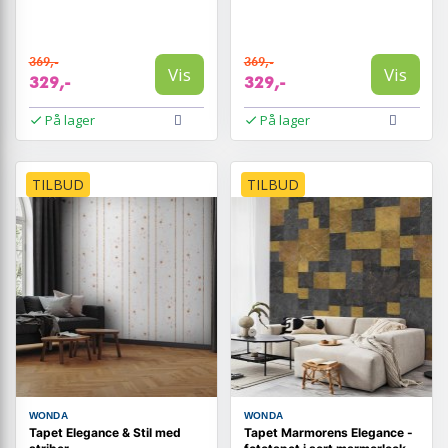
369,-
369,-
Vis
Vis
329,-
329,-
På lager
På lager
TILBUD
TILBUD
WONDA
WONDA
Tapet Elegance & Stil med
Tapet Marmorens Elegance -