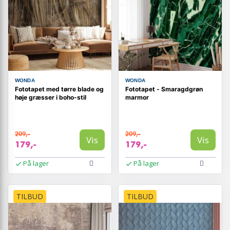
WONDA
WONDA
Fototapet med tørre blade og
Fototapet - Smaragdgrøn
høje græsser i boho-stil
marmor
209,-
209,-
Vis
Vis
179,-
179,-
På lager
På lager
TILBUD
TILBUD