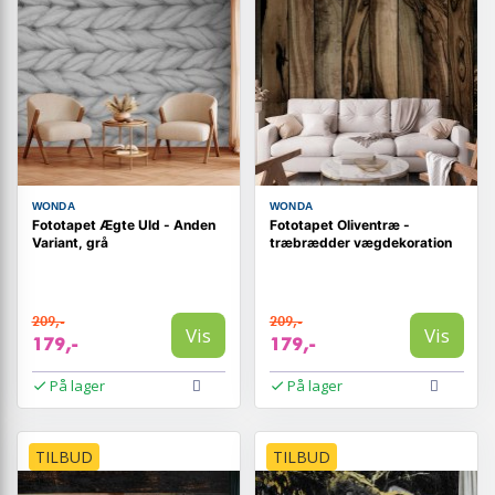
WONDA
WONDA
Fototapet Ægte Uld - Anden
Fototapet Oliventræ -
Variant, grå
træbrædder vægdekoration
209,-
209,-
Vis
Vis
179,-
179,-
På lager
På lager
TILBUD
TILBUD