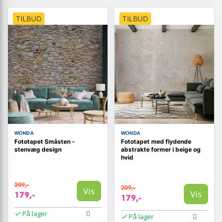
TILBUD
TILBUD
WONDA
WONDA
Fototapet Småsten -
Fototapet med flydende
stenvæg design
abstrakte former i beige og
hvid
209,-
209,-
Vis
Vis
179,-
179,-
På lager
På lager