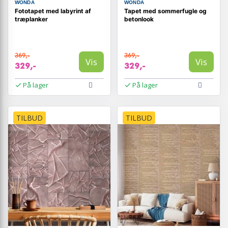
WONDA
WONDA
Fototapet med labyrint af
Tapet med sommerfugle og
træplanker
betonlook
369,-
369,-
Vis
Vis
329,-
329,-
På lager
På lager
TILBUD
TILBUD