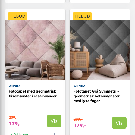
TILBUD
TILBUD
WONDA
WONDA
Fototapet med geometrisk
Fototapet Grå Symmetri -
flisemønster i rosa nuancer
geometrisk betonmønster
med lyse fuger
209,-
209,-
Vis
Vis
179,-
179,-
På lager