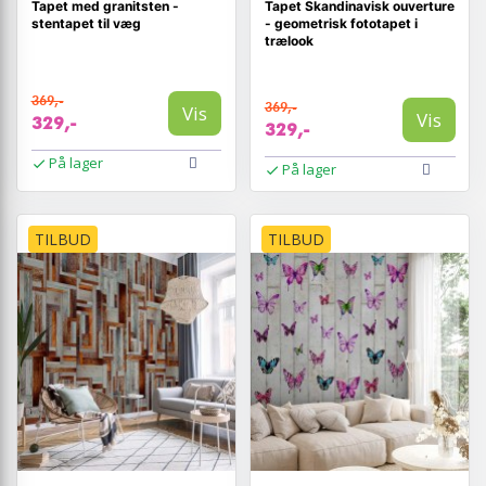
Tapet med granitsten -
Tapet Skandinavisk ouverture
stentapet til væg
- geometrisk fototapet i
trælook
369,-
369,-
Vis
Vis
329,-
329,-
På lager
På lager
TILBUD
TILBUD