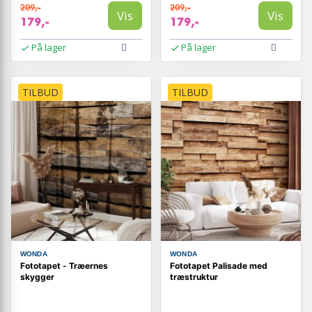
209,-
209,-
Vis
Vis
179,-
179,-
På lager
På lager
TILBUD
TILBUD
WONDA
WONDA
Fototapet - Træernes
Fototapet Palisade med
skygger
træstruktur