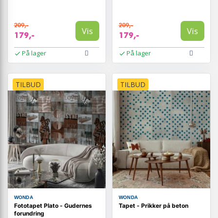
209,-
209,-
Vis
Vis
179,-
179,-
På lager
På lager
TILBUD
TILBUD
WONDA
WONDA
Fototapet Plato - Gudernes
Tapet - Prikker på beton
forundring