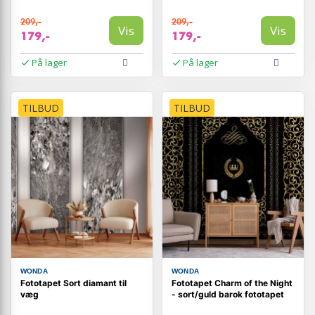
209,-
209,-
Vis
Vis
179,-
179,-
På lager
På lager
TILBUD
TILBUD
WONDA
WONDA
Fototapet Sort diamant til
Fototapet Charm of the Night
væg
- sort/guld barok fototapet