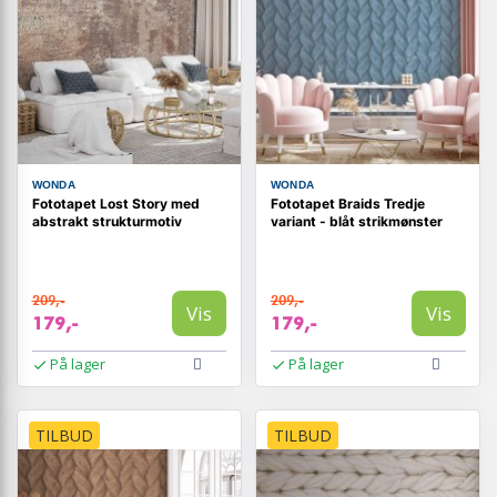
WONDA
WONDA
Fototapet Lost Story med
Fototapet Braids Tredje
abstrakt strukturmotiv
variant - blåt strikmønster
209,-
209,-
Vis
Vis
179,-
179,-
På lager
På lager
TILBUD
TILBUD