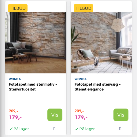
TILBUD
TILBUD
WONDA
WONDA
Fototapet med stenmotiv -
Fototapet med stenvæg -
Stenvirtuositet
Stenet elegance
209,-
209,-
Vis
Vis
179,-
179,-
På lager
På lager