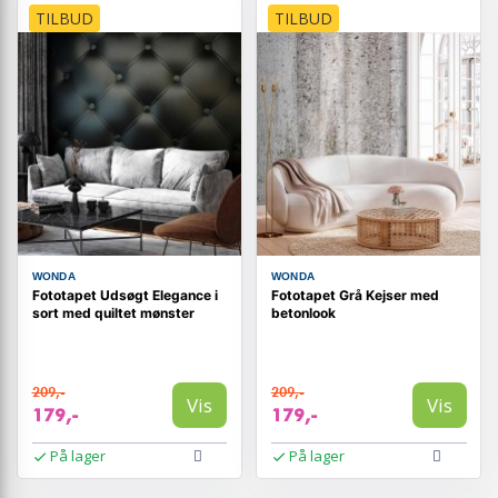
TILBUD
TILBUD
WONDA
WONDA
Fototapet Udsøgt Elegance i
Fototapet Grå Kejser med
sort med quiltet mønster
betonlook
209,-
209,-
Vis
Vis
179,-
179,-
På lager
På lager