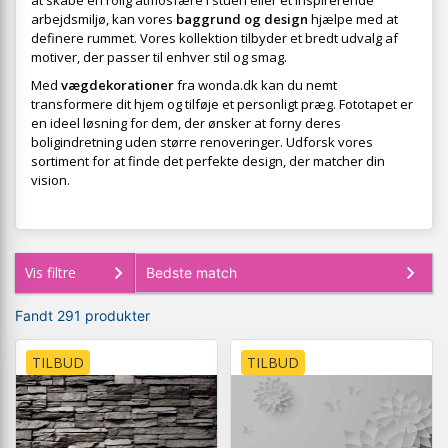
at skabe en rolig atmosfære i stuen eller et inspirerende
arbejdsmiljø, kan vores
baggrund og design
hjælpe med at
definere rummet. Vores kollektion tilbyder et bredt udvalg af
motiver, der passer til enhver stil og smag.
Med
vægdekorationer
fra wonda.dk kan du nemt
transformere dit hjem og tilføje et personligt præg. Fototapet er
en ideel løsning for dem, der ønsker at forny deres
boligindretning uden større renoveringer. Udforsk vores
sortiment for at finde det perfekte design, der matcher din
vision.
Vis filtre
Fandt 291 produkter
TILBUD
TILBUD