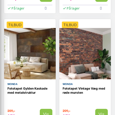
På lager
På lager
TILBUD
TILBUD
WONDA
WONDA
Fototapet Gylden Kaskade
Fototapet Vintage Væg med
med metalstruktur
røde mursten
209,-
209,-
Vis
Vis