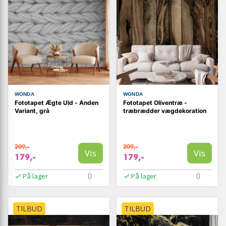
WONDA
WONDA
Fototapet Ægte Uld - Anden
Fototapet Oliventræ -
Variant, grå
træbrædder vægdekoration
209,-
209,-
Vis
Vis
179,-
179,-
På lager
På lager
TILBUD
TILBUD