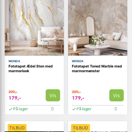
WONDA
WONDA
Fototapet Ædel Sten med
Fototapet Toned Marble med
marmorlook
marmormønster
209,-
209,-
Vis
Vis
179,-
179,-
På lager
På lager
TILBUD
TILBUD