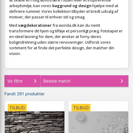
at skabe en rolig atmosfære i stuen eller et inspirerende
arbejdsmiljø, kan vores
baggrund og design
hjælpe med at
definere rummet. Vores kollektion tilbyder et bredt udvalg af
motiver, der passer til enhver stil og smag.
Med
vægdekorationer
fra wonda.dk kan du nemt
transformere dit hjem og tilføje et personligt præg. Fototapet er
en ideel løsning for dem, der ønsker at forny deres
boligindretning uden større renoveringer. Udforsk vores
sortiment for at finde det perfekte design, der matcher din
vision.
Vis filtre
Fandt 291 produkter
TILBUD
TILBUD