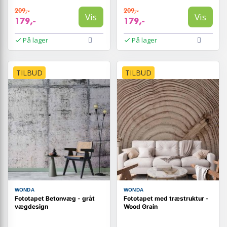
209,-
209,-
Vis
Vis
179,-
179,-
På lager
På lager
TILBUD
TILBUD
WONDA
WONDA
Fototapet Betonvæg - gråt
Fototapet med træstruktur -
vægdesign
Wood Grain