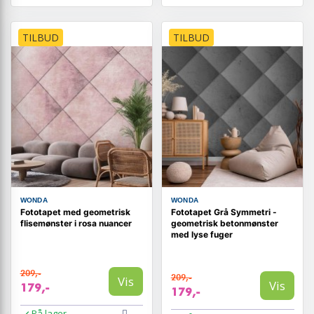
TILBUD
TILBUD
WONDA
WONDA
Fototapet med geometrisk
Fototapet Grå Symmetri -
flisemønster i rosa nuancer
geometrisk betonmønster
med lyse fuger
209,-
209,-
Vis
Vis
179,-
179,-
På lager