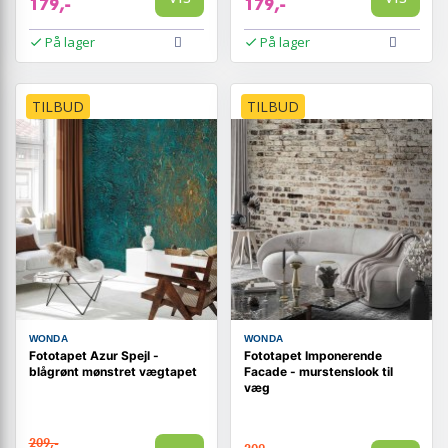
179,-
179,-
På lager
På lager
TILBUD
TILBUD
WONDA
WONDA
Fototapet Azur Spejl -
Fototapet Imponerende
blågrønt mønstret vægtapet
Facade - murstenslook til
væg
209,-