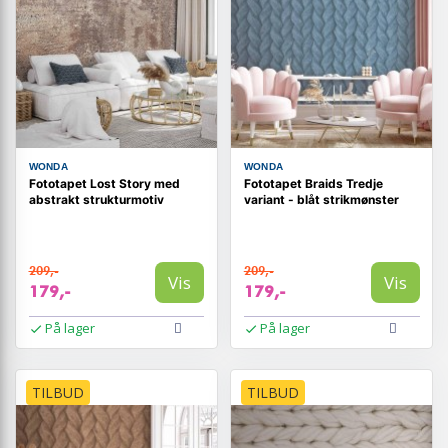
WONDA
WONDA
Fototapet Lost Story med
Fototapet Braids Tredje
abstrakt strukturmotiv
variant - blåt strikmønster
209,-
209,-
Vis
Vis
179,-
179,-
På lager
På lager
TILBUD
TILBUD