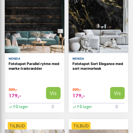
WONDA
WONDA
Fototapet Parallel rytme med
Fototapet Sort Elegance med
mørke træbrædder
sort marmorlook
209,-
209,-
Vis
Vis
179,-
179,-
På lager
På lager
TILBUD
TILBUD