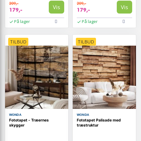
209,-
209,-
Vis
Vis
179,-
179,-
På lager
På lager
TILBUD
TILBUD
WONDA
WONDA
Fototapet - Træernes
Fototapet Palisade med
skygger
træstruktur