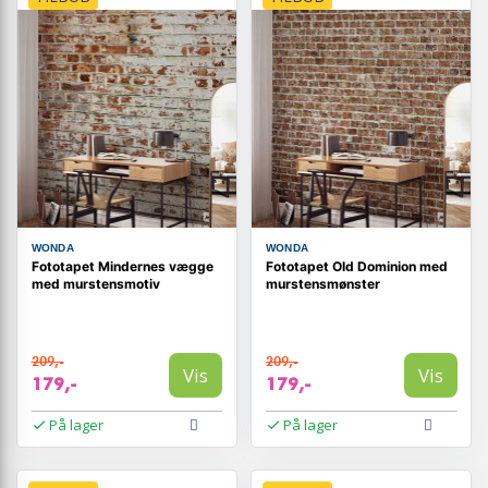
WONDA
WONDA
Fototapet Mindernes vægge
Fototapet Old Dominion med
med murstensmotiv
murstensmønster
209,-
209,-
Vis
Vis
179,-
179,-
På lager
På lager