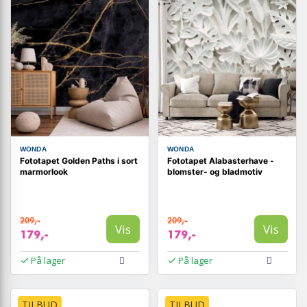
WONDA
WONDA
Fototapet Golden Paths i sort
Fototapet Alabasterhave -
marmorlook
blomster- og bladmotiv
209,-
209,-
Vis
Vis
179,-
179,-
På lager
På lager
TILBUD
TILBUD