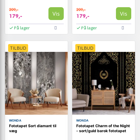
209,-
209,-
Vis
Vis
179,-
179,-
På lager
På lager
TILBUD
TILBUD
WONDA
WONDA
Fototapet Sort diamant til
Fototapet Charm of the Night
væg
- sort/guld barok fototapet