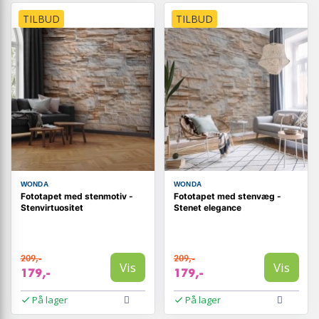
TILBUD
TILBUD
WONDA
WONDA
Fototapet med stenmotiv -
Fototapet med stenvæg -
Stenvirtuositet
Stenet elegance
209,-
209,-
Vis
Vis
179,-
179,-
På lager
På lager