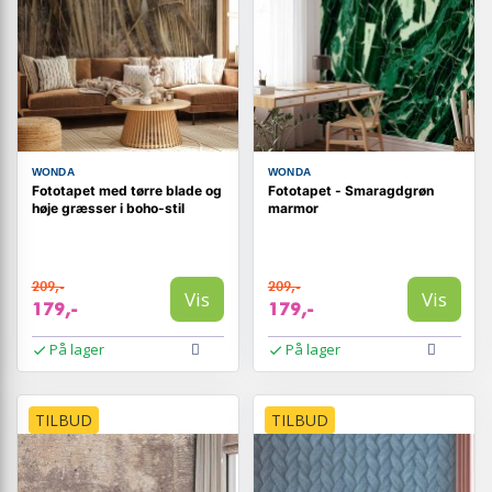
WONDA
WONDA
Fototapet med tørre blade og
Fototapet - Smaragdgrøn
høje græsser i boho-stil
marmor
209,-
209,-
Vis
Vis
179,-
179,-
På lager
På lager
TILBUD
TILBUD