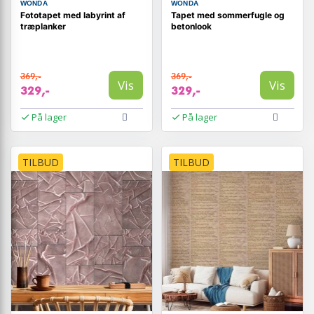
WONDA
WONDA
Fototapet med labyrint af
Tapet med sommerfugle og
træplanker
betonlook
369,-
369,-
Vis
Vis
329,-
329,-
På lager
På lager
TILBUD
TILBUD