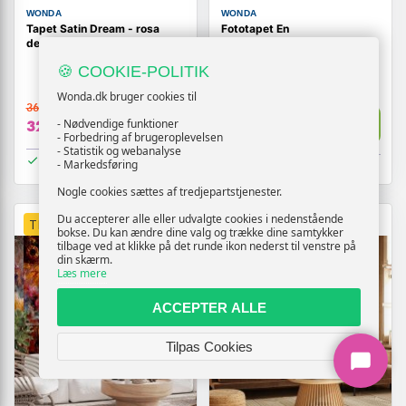
WONDA
WONDA
Tapet Satin Dream - rosa
Fototapet En
designtapet med struktur
skærsommernatsdrøm -
Magisk nat
🍪 COOKIE-POLITIK
Wonda.dk bruger cookies til
369,-
369,-
Vis
Vis
- Nødvendige funktioner
329,-
329,-
- Forbedring af brugeroplevelsen
- Statistik og webanalyse
På lager
- Markedsføring
På lager
Nogle cookies sættes af tredjepartstjenester.
Du accepterer alle eller udvalgte cookies i nedenstående
TILBUD
TILBUD
bokse. Du kan ændre dine valg og trække dine samtykker
tilbage ved at klikke på det runde ikon nederst til venstre på
din skærm.
Læs mere
ACCEPTER ALLE
Tilpas Cookies