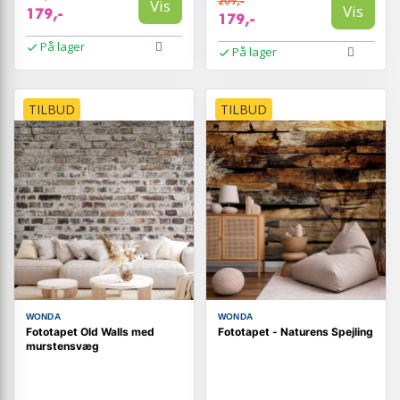
209,-
Vis
Vis
179,-
179,-
På lager
På lager
TILBUD
TILBUD
WONDA
WONDA
Fototapet Old Walls med
Fototapet - Naturens Spejling
murstensvæg