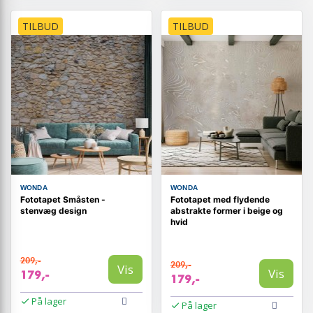
TILBUD
TILBUD
WONDA
WONDA
Fototapet Småsten -
Fototapet med flydende
stenvæg design
abstrakte former i beige og
hvid
209,-
209,-
Vis
Vis
179,-
179,-
På lager
På lager