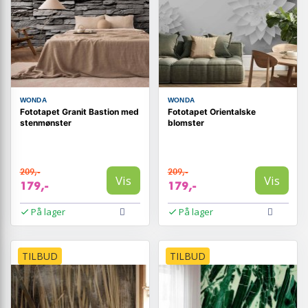
WONDA
WONDA
Fototapet Granit Bastion med
Fototapet Orientalske
stenmønster
blomster
209,-
209,-
Vis
Vis
179,-
179,-
På lager
På lager
TILBUD
TILBUD