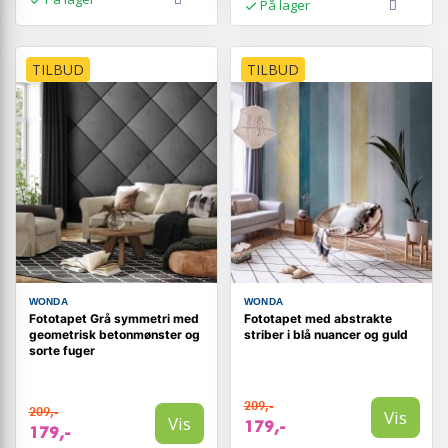
På lager
TILBUD
TILBUD
WONDA
WONDA
Fototapet Grå symmetri med
Fototapet med abstrakte
geometrisk betonmønster og
striber i blå nuancer og guld
sorte fuger
209,-
209,-
Vis
Vis
179,-
179,-