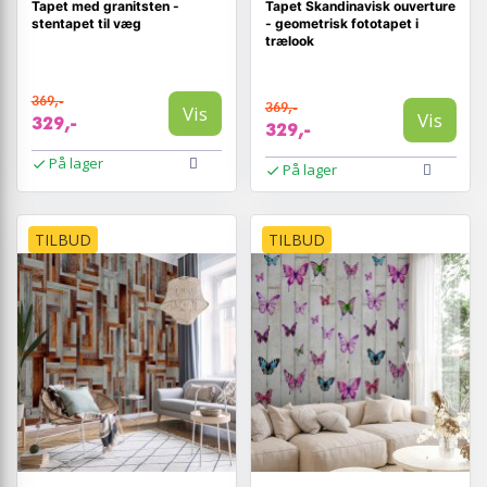
Tapet med granitsten -
Tapet Skandinavisk ouverture
stentapet til væg
- geometrisk fototapet i
trælook
369,-
369,-
Vis
Vis
329,-
329,-
På lager
På lager
TILBUD
TILBUD