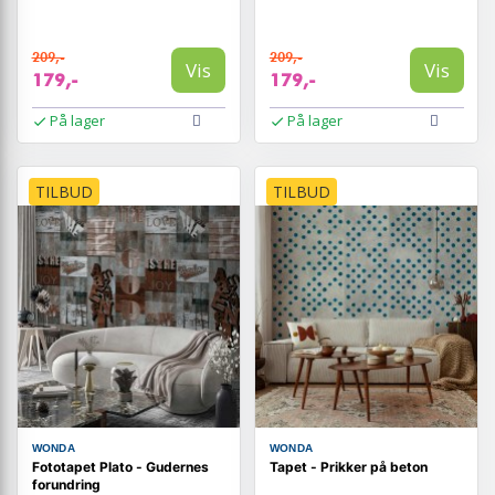
209,-
209,-
Vis
Vis
179,-
179,-
På lager
På lager
TILBUD
TILBUD
WONDA
WONDA
Fototapet Plato - Gudernes
Tapet - Prikker på beton
forundring