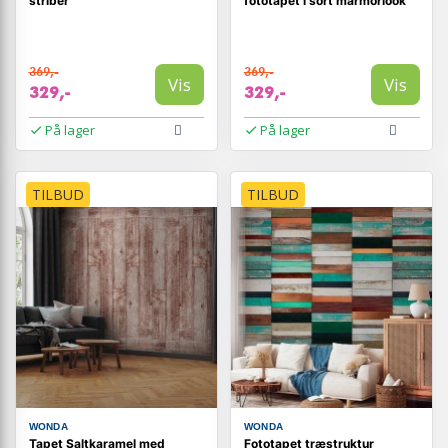
striber
fototapet i sort marmorlook
369,-
369,-
Vis
Vis
329,-
329,-
På lager
På lager
TILBUD
TILBUD
WONDA
WONDA
Tapet Saltkaramel med
Fototapet træstruktur