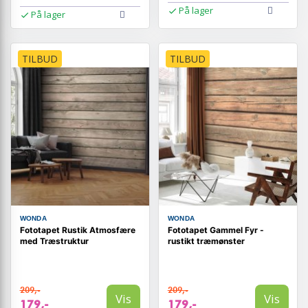
På lager
På lager
TILBUD
TILBUD
WONDA
WONDA
Fototapet Rustik Atmosfære
Fototapet Gammel Fyr -
med Træstruktur
rustikt træmønster
209,-
209,-
Vis
Vis
179,-
179,-