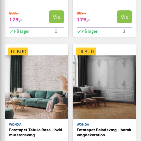
209,-
209,-
Vis
Vis
179,-
179,-
På lager
På lager
TILBUD
TILBUD
WONDA
WONDA
Fototapet Tabula Rasa - hvid
Fototapet Paladsvæg - barok
murstensvæg
vægdekoration