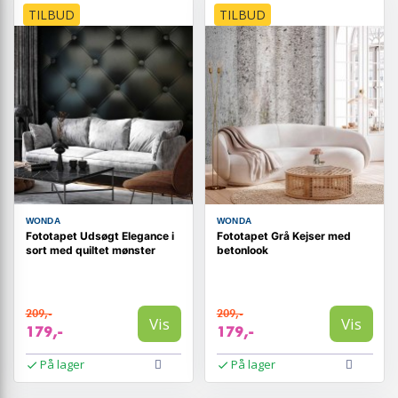
TILBUD
TILBUD
WONDA
WONDA
Fototapet Udsøgt Elegance i
Fototapet Grå Kejser med
sort med quiltet mønster
betonlook
209,-
209,-
Vis
Vis
179,-
179,-
På lager
På lager