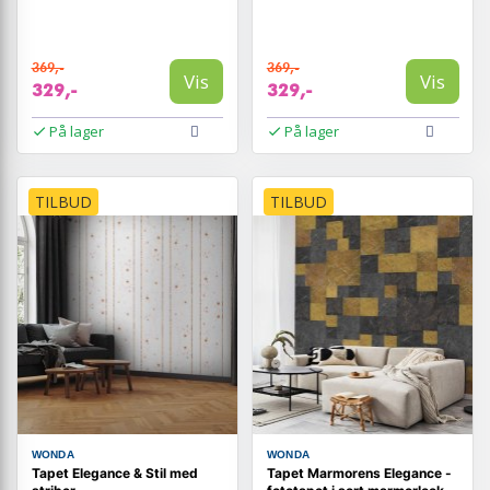
369,-
369,-
Vis
Vis
329,-
329,-
På lager
På lager
TILBUD
TILBUD
WONDA
WONDA
Tapet Elegance & Stil med
Tapet Marmorens Elegance -