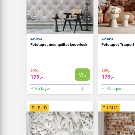
WONDA
WONDA
Fototapet med quiltet læderlook
Fototapet Træport
209,-
209,-
Vis
179,-
179,-
På lager
På lager
TILBUD
TILBUD