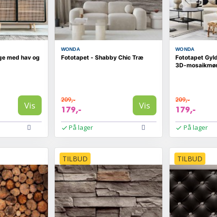
WONDA
WONDA
lge med hav og
Fototapet - Shabby Chic Træ
Fototapet Gyl
3D-mosaikmøn
209,-
209,-
Vis
Vis
179,-
179,-
På lager
På lager
TILBUD
TILBUD