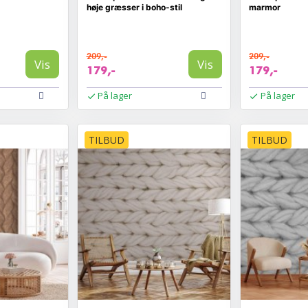
høje græsser i boho-stil
marmor
209,-
209,-
Vis
Vis
179,-
179,-
På lager
På lager
TILBUD
TILBUD