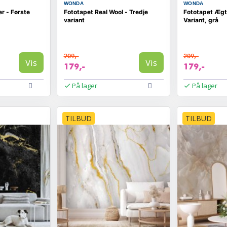
WONDA
WONDA
er - Første
Fototapet Real Wool - Tredje
Fototapet Ægt
variant
Variant, grå
209,-
209,-
Vis
Vis
179,-
179,-
På lager
På lager
TILBUD
TILBUD