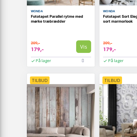
WONDA
WONDA
Fototapet Parallel rytme med
Fototapet Sort El
mørke træbrædder
sort marmorlook
209,-
209,-
Vis
179,-
179,-
På lager
På lager
TILBUD
TILBUD