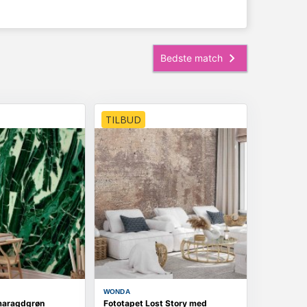
TILBUD
WONDA
maragdgrøn
Fototapet Lost Story med