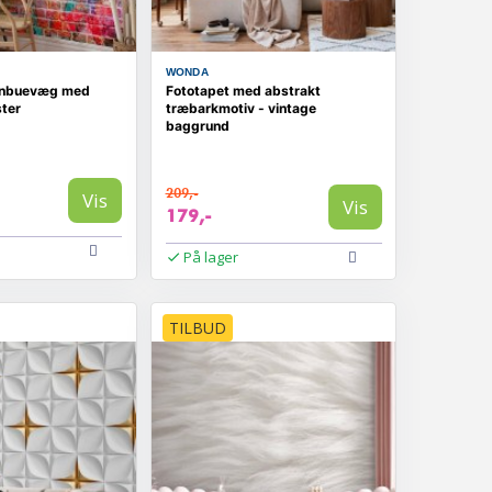
WONDA
gnbuevæg med
Fototapet med abstrakt
ter
træbarkmotiv - vintage
baggrund
209,-
Vis
Vis
179,-
På lager
TILBUD