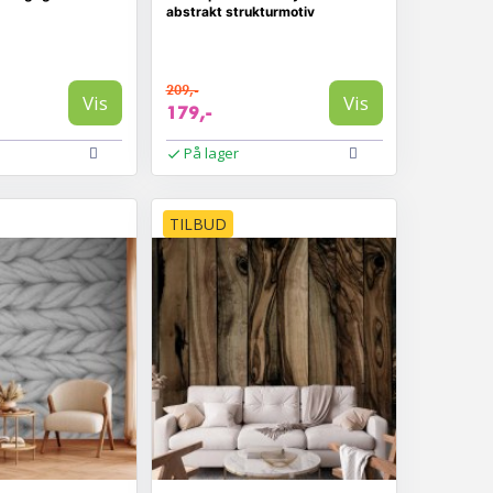
abstrakt strukturmotiv
209,-
Vis
Vis
179,-
På lager
TILBUD