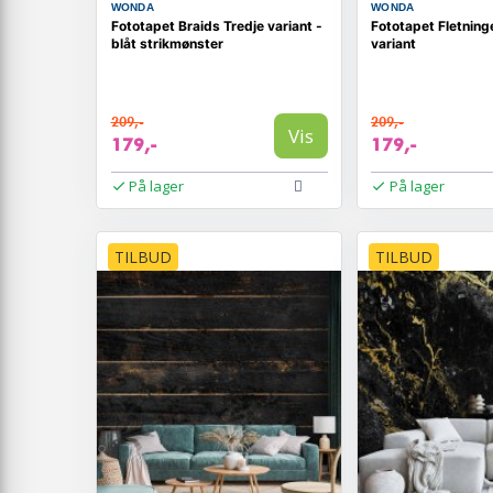
WONDA
WONDA
Fototapet Braids Tredje variant -
Fototapet Fletning
blåt strikmønster
variant
209,-
209,-
Vis
179,-
179,-
På lager
På lager
TILBUD
TILBUD