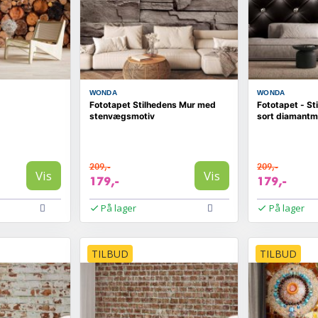
WONDA
WONDA
Fototapet Stilhedens Mur med
Fototapet - St
stenvægsmotiv
sort diamantm
209,-
209,-
Vis
Vis
179,-
179,-
På lager
På lager
TILBUD
TILBUD