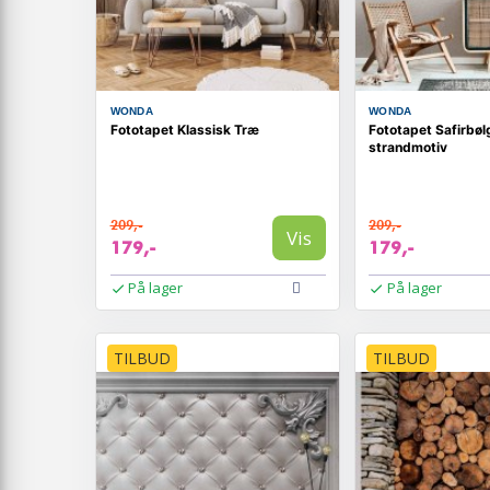
WONDA
WONDA
Fototapet Klassisk Træ
Fototapet Safirbø
strandmotiv
209,-
209,-
Vis
179,-
179,-
På lager
På lager
TILBUD
TILBUD