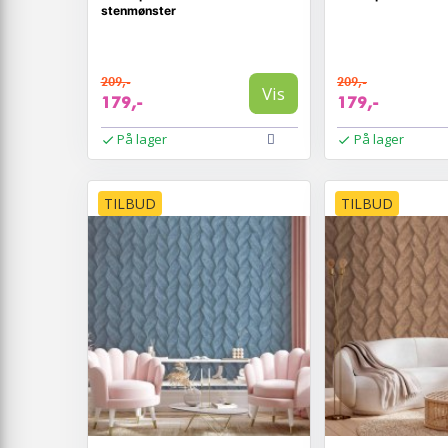
stenmønster
209,-
209,-
Vis
179,-
179,-
På lager
På lager
TILBUD
TILBUD