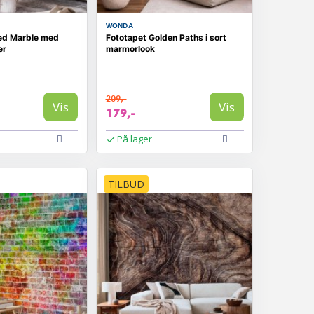
WONDA
ed Marble med
Fototapet Golden Paths i sort
er
marmorlook
209,-
Vis
Vis
179,-
På lager
TILBUD