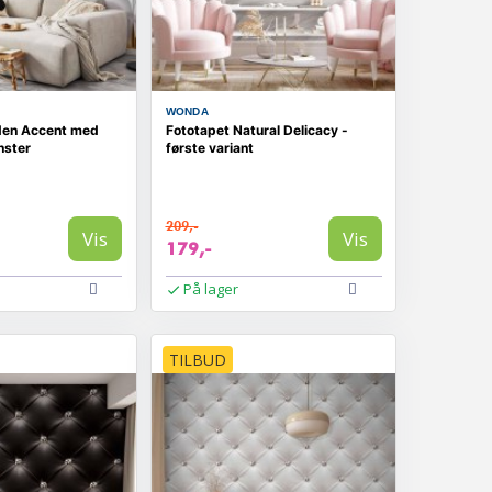
WONDA
den Accent med
Fototapet Natural Delicacy -
ster
første variant
209,-
Vis
Vis
179,-
På lager
TILBUD