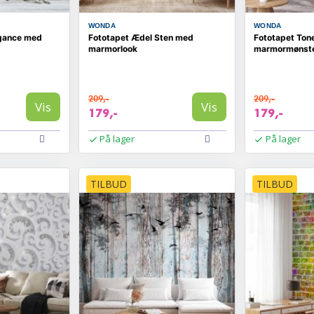
WONDA
WONDA
egance med
Fototapet Ædel Sten med
Fototapet Ton
marmorlook
marmormønst
209,-
209,-
Vis
Vis
179,-
179,-
På lager
På lager
TILBUD
TILBUD