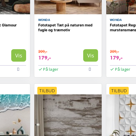
WONDA
WONDA
t Glamour
Fototapet Tæt på naturen med
Fototapet Re
fugle og træmotiv
murstensmøns
209,-
209,-
Vis
Vis
179,-
179,-
På lager
På lager
TILBUD
TILBUD