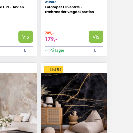
WONDA
e Uld - Anden
Fototapet Oliventræ -
træbrædder vægdekoration
209,-
Vis
Vis
179,-
På lager
TILBUD