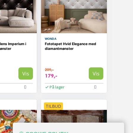
WONDA
ilens Imperium i
Fototapet Hvid Elegance med
ønster
diamantmønster
209,-
Vis
Vis
179,-
På lager
TILBUD