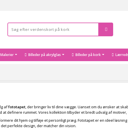
Malerier
Billeder på akrylglas
Billeder på kork
Lærreds
lg af
fototapet
, der bringer liv til dine vægge. Uanset om du ønsker at ska
at definere rummet. Vores kollektion tilbyder et bredt udvalg af motiver, d
mere dit hjem og tilføje et personligt præg. Fototapet er en ideel løsning
 det perfekte design, der matcher din vision.