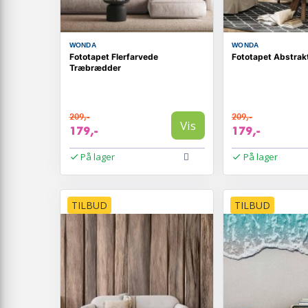
WONDA
WONDA
Fototapet Flerfarvede
Fototapet Abstrak
Træbrædder
209,-
209,-
Vis
179,-
179,-
På lager
På lager
TILBUD
TILBUD