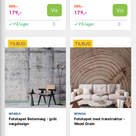
209,-
209,-
Vis
Vis
179,-
179,-
På lager
På lager
TILBUD
TILBUD
WONDA
WONDA
Fototapet Betonvæg - gråt
Fototapet med træstruktur -
vægdesign
Wood Grain