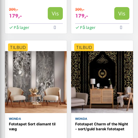
209,-
209,-
Vis
Vis
179,-
179,-
På lager
På lager
TILBUD
TILBUD
WONDA
WONDA
Fototapet Sort diamant til
Fototapet Charm of the Night
væg
- sort/guld barok fototapet