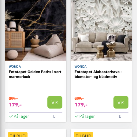
WONDA
WONDA
Fototapet Golden Paths i sort
Fototapet Alabasterhave -
marmorlook
blomster- og bladmotiv
209,-
209,-
Vis
Vis
179,-
179,-
På lager
På lager
TILBUD
TILBUD