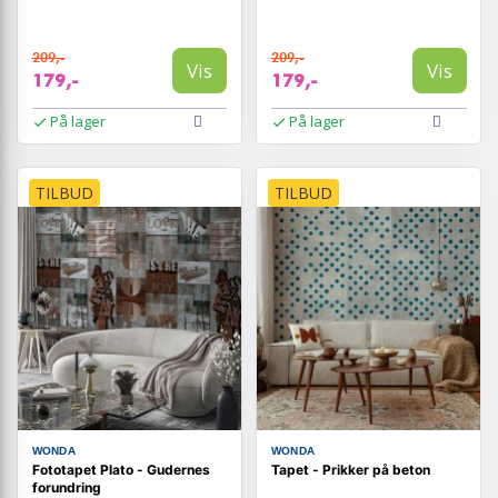
209,-
209,-
Vis
Vis
179,-
179,-
På lager
På lager
TILBUD
TILBUD
WONDA
WONDA
Fototapet Plato - Gudernes
Tapet - Prikker på beton
forundring