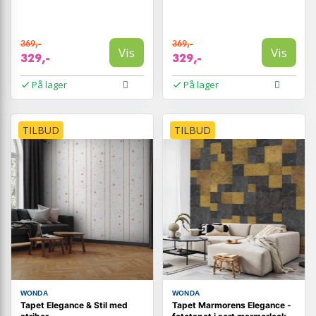
369,-
369,-
Vis
Vis
329,-
329,-
På lager
På lager
TILBUD
TILBUD
WONDA
WONDA
Tapet Elegance & Stil med
Tapet Marmorens Elegance -