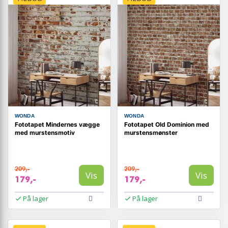
WONDA
WONDA
Fototapet Mindernes vægge
Fototapet Old Dominion med
med murstensmotiv
murstensmønster
209,-
209,-
Vis
Vis
179,-
179,-
På lager
På lager