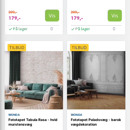
209,-
209,-
Vis
Vis
179,-
179,-
På lager
På lager
TILBUD
TILBUD
WONDA
WONDA
Fototapet Tabula Rasa - hvid
Fototapet Paladsvæg - barok
murstensvæg
vægdekoration