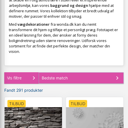
at skabe en rolig atmosfære i stuen eller et inspirerende
arbejdsmiljø, kan vores
baggrund og design
hjælpe med at
definere rummet. Vores kollektion tilbyder et bredt udvalg af
motiver, der passer til enhver stil og smag.
Med
vægdekorationer
fra wonda.dk kan du nemt
transformere dit hjem og tilføje et personligt præg. Fototapet er
en ideel løsning for dem, der ønsker at forny deres
boligindretning uden større renoveringer. Udforsk vores
sortiment for at finde det perfekte design, der matcher din
vision.
Vis filtre
Fandt 291 produkter
TILBUD
TILBUD