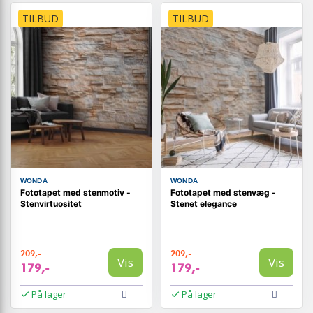
TILBUD
TILBUD
WONDA
WONDA
Fototapet med stenmotiv -
Fototapet med stenvæg -
Stenvirtuositet
Stenet elegance
209,-
209,-
Vis
Vis
179,-
179,-
På lager
På lager