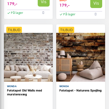
209,-
Vis
Vis
179,-
179,-
På lager
På lager
TILBUD
TILBUD
WONDA
WONDA
Fototapet Old Walls med
Fototapet - Naturens Spejling
murstensvæg