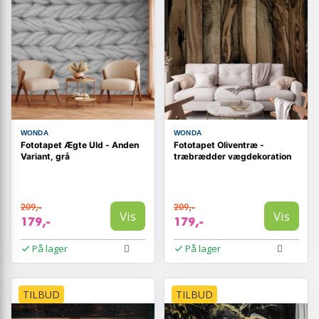
WONDA
WONDA
Fototapet Ægte Uld - Anden
Fototapet Oliventræ -
Variant, grå
træbrædder vægdekoration
209,-
209,-
Vis
Vis
179,-
179,-
På lager
På lager
TILBUD
TILBUD