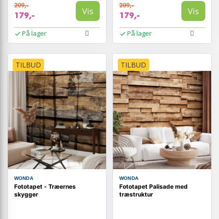
209,-
209,-
Vis
Vis
179,-
179,-
På lager
På lager
TILBUD
TILBUD
WONDA
WONDA
Fototapet - Træernes
Fototapet Palisade med
skygger
træstruktur