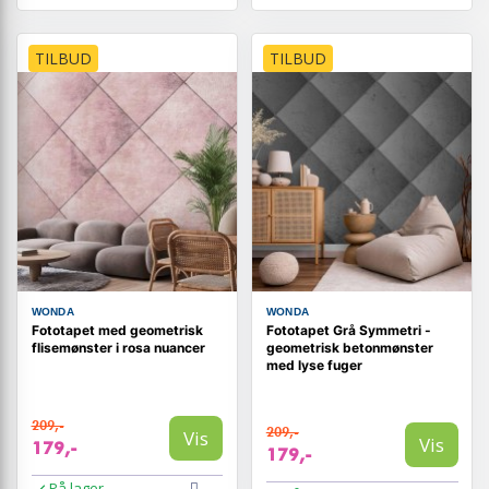
TILBUD
TILBUD
WONDA
WONDA
Fototapet med geometrisk
Fototapet Grå Symmetri -
flisemønster i rosa nuancer
geometrisk betonmønster
med lyse fuger
209,-
209,-
Vis
Vis
179,-
179,-
På lager