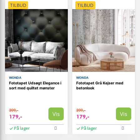
TILBUD
TILBUD
WONDA
WONDA
Fototapet Udsøgt Elegance i
Fototapet Grå Kejser med
sort med quiltet mønster
betonlook
209,-
209,-
Vis
Vis
179,-
179,-
På lager
På lager