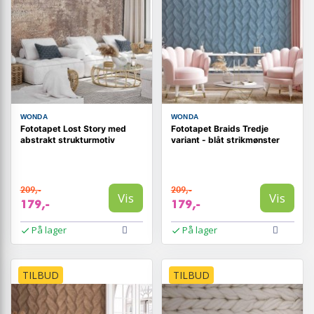
WONDA
WONDA
Fototapet Lost Story med
Fototapet Braids Tredje
abstrakt strukturmotiv
variant - blåt strikmønster
209,-
209,-
Vis
Vis
179,-
179,-
På lager
På lager
TILBUD
TILBUD