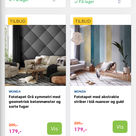
På lager
TILBUD
TILBUD
WONDA
WONDA
Fototapet Grå symmetri med
Fototapet med abstrakte
geometrisk betonmønster og
striber i blå nuancer og guld
sorte fuger
209,-
209,-
Vis
Vis
179,-
179,-