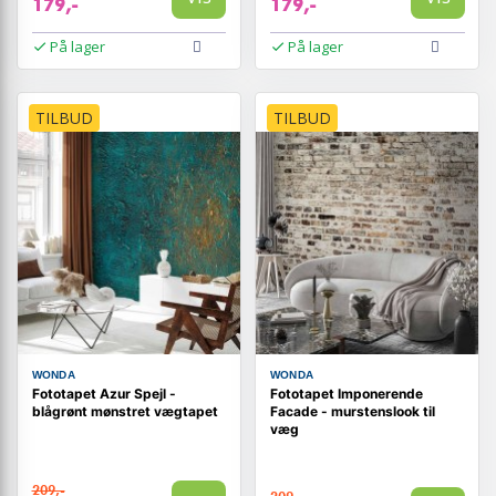
179,-
179,-
På lager
På lager
TILBUD
TILBUD
WONDA
WONDA
Fototapet Azur Spejl -
Fototapet Imponerende
blågrønt mønstret vægtapet
Facade - murstenslook til
væg
209,-