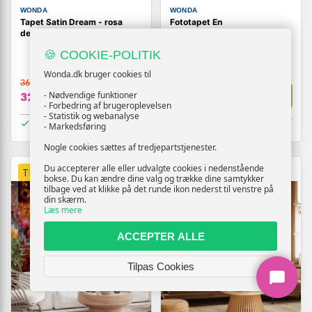
WONDA
WONDA
Tapet Satin Dream - rosa
Fototapet En
designtapet med struktur
skærsommernatsdrøm -
Magisk nat
🍪 COOKIE-POLITIK
Wonda.dk bruger cookies til
369,-
369,-
Vis
Vis
- Nødvendige funktioner
329,-
329,-
- Forbedring af brugeroplevelsen
- Statistik og webanalyse
På lager
- Markedsføring
På lager
Nogle cookies sættes af tredjepartstjenester.
Du accepterer alle eller udvalgte cookies i nedenstående
TILBUD
TILBUD
bokse. Du kan ændre dine valg og trække dine samtykker
tilbage ved at klikke på det runde ikon nederst til venstre på
din skærm.
Læs mere
ACCEPTER ALLE
Tilpas Cookies