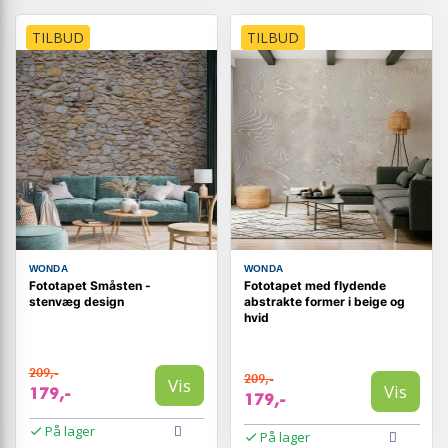
TILBUD
TILBUD
WONDA
WONDA
Fototapet Småsten -
Fototapet med flydende
stenvæg design
abstrakte former i beige og
hvid
209,-
209,-
Vis
Vis
179,-
179,-
På lager
På lager