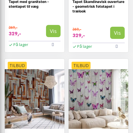
Tapet med granitsten -
Tapet Skandinavisk ouverture
stentapet til væg
- geometrisk fototapet i
trælook
369,-
369,-
Vis
Vis
329,-
329,-
På lager
På lager
TILBUD
TILBUD