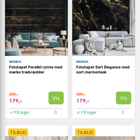
WONDA
WONDA
Fototapet Parallel rytme med
Fototapet Sort Elegance med
mørke træbrædder
sort marmorlook
209,-
209,-
Vis
Vis
179,-
179,-
På lager
På lager
TILBUD
TILBUD