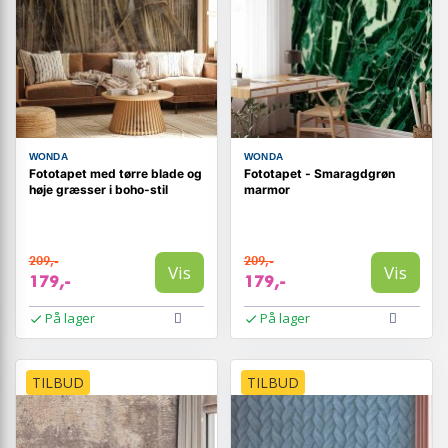
WONDA
WONDA
Fototapet med tørre blade og
Fototapet - Smaragdgrøn
høje græsser i boho-stil
marmor
209,-
209,-
Vis
Vis
179,-
179,-
På lager
På lager
TILBUD
TILBUD