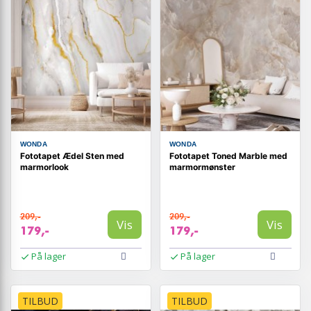
WONDA
WONDA
Fototapet Ædel Sten med
Fototapet Toned Marble med
marmorlook
marmormønster
209,-
209,-
Vis
Vis
179,-
179,-
På lager
På lager
TILBUD
TILBUD