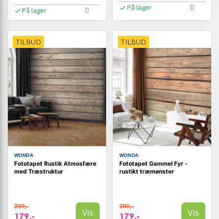
På lager
På lager
TILBUD
TILBUD
WONDA
WONDA
Fototapet Rustik Atmosfære
Fototapet Gammel Fyr -
med Træstruktur
rustikt træmønster
209,-
209,-
Vis
Vis
179,-
179,-