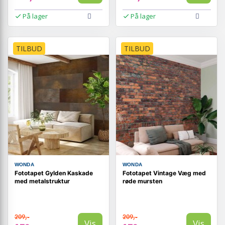
På lager
På lager
TILBUD
TILBUD
WONDA
WONDA
Fototapet Gylden Kaskade
Fototapet Vintage Væg med
med metalstruktur
røde mursten
209,-
209,-
Vis
Vis