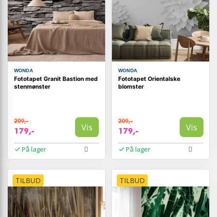
WONDA
WONDA
Fototapet Granit Bastion med
Fototapet Orientalske
stenmønster
blomster
209,-
209,-
Vis
Vis
179,-
179,-
På lager
På lager
TILBUD
TILBUD