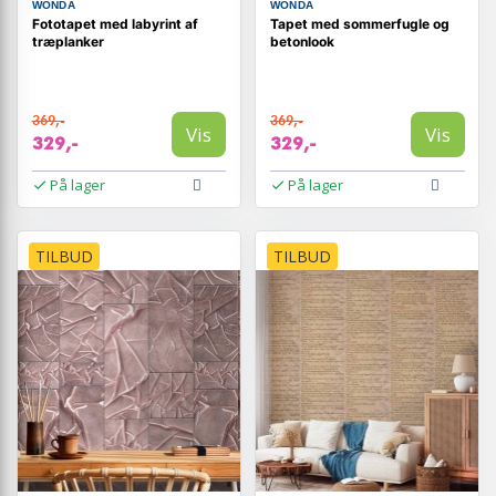
WONDA
WONDA
Fototapet med labyrint af
Tapet med sommerfugle og
træplanker
betonlook
369,-
369,-
Vis
Vis
329,-
329,-
På lager
På lager
TILBUD
TILBUD