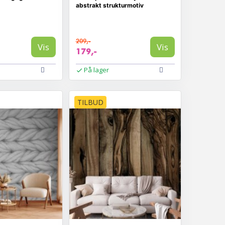
abstrakt strukturmotiv
209,-
Vis
Vis
179,-
På lager
TILBUD