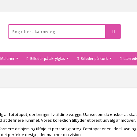
Malerier
Billeder på akrylglas
Billeder på kork
Lærreds
lg af
fototapet
, der bringer liv til dine vægge. Uanset om du ønsker at ska
at definere rummet. Vores kollektion tilbyder et bredt udvalg af motiver, d
mere dit hjem og tilføje et personligt præg. Fototapet er en ideel løsning
 det perfekte design, der matcher din vision.