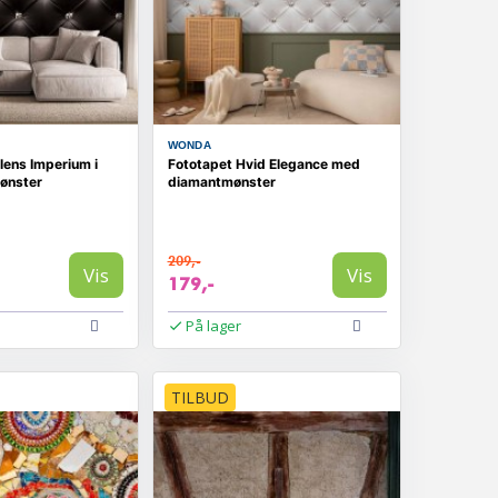
WONDA
ilens Imperium i
Fototapet Hvid Elegance med
ønster
diamantmønster
209,-
Vis
Vis
179,-
På lager
TILBUD