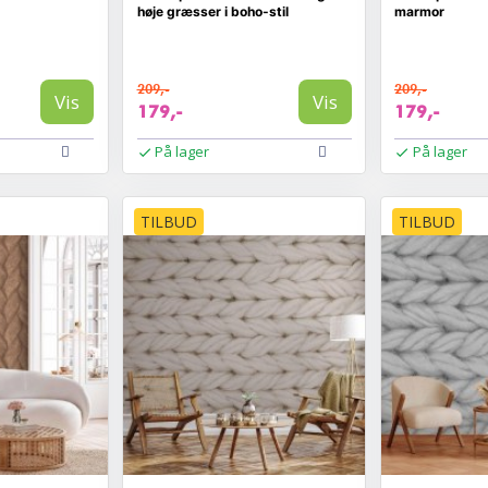
høje græsser i boho-stil
marmor
209,-
209,-
Vis
Vis
179,-
179,-
På lager
På lager
TILBUD
TILBUD