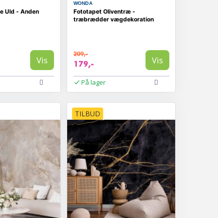
WONDA
e Uld - Anden
Fototapet Oliventræ -
træbrædder vægdekoration
209,-
Vis
Vis
179,-
På lager
TILBUD