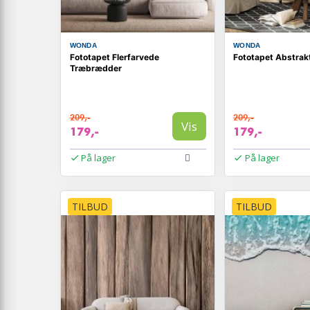
WONDA
WONDA
Fototapet Flerfarvede
Fototapet Abstrak
Træbrædder
209,-
209,-
Vis
179,-
179,-
På lager
På lager
TILBUD
TILBUD