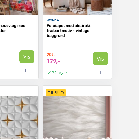
WONDA
gnbuevæg med
Fototapet med abstrakt
ter
træbarkmotiv - vintage
baggrund
209,-
Vis
Vis
179,-
På lager
TILBUD