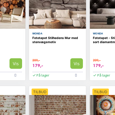
WONDA
WONDA
Fototapet Stilhedens Mur med
Fototapet - St
stenvægsmotiv
sort diamantm
209,-
209,-
Vis
Vis
179,-
179,-
På lager
På lager
TILBUD
TILBUD