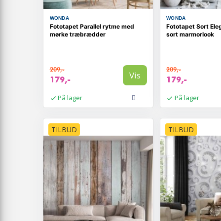
WONDA
WONDA
Fototapet Parallel rytme med
Fototapet Sort El
mørke træbrædder
sort marmorlook
209,-
209,-
Vis
179,-
179,-
På lager
På lager
TILBUD
TILBUD