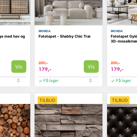
WONDA
WONDA
lge med hav og
Fototapet - Shabby Chic Træ
Fototapet Gyl
3D-mosaikmøn
209,-
209,-
Vis
Vis
179,-
179,-
På lager
På lager
TILBUD
TILBUD