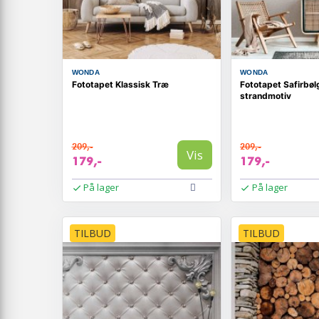
WONDA
WONDA
Fototapet Klassisk Træ
Fototapet Safirbø
strandmotiv
209,-
209,-
Vis
179,-
179,-
På lager
På lager
TILBUD
TILBUD