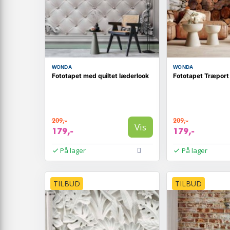
WONDA
WONDA
Fototapet med quiltet læderlook
Fototapet Træport
209,-
209,-
Vis
179,-
179,-
På lager
På lager
TILBUD
TILBUD