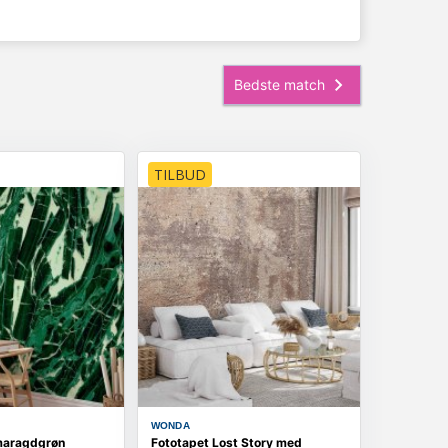
TILBUD
WONDA
maragdgrøn
Fototapet Lost Story med