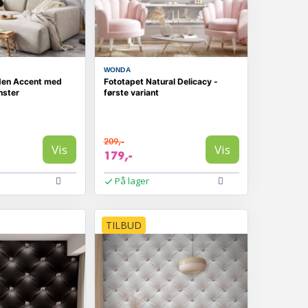
WONDA
den Accent med
Fototapet Natural Delicacy -
ster
første variant
209,-
Vis
Vis
179,-
På lager
TILBUD