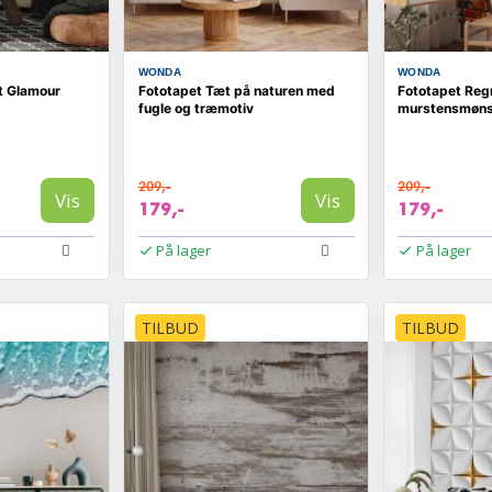
WONDA
WONDA
t Glamour
Fototapet Tæt på naturen med
Fototapet Re
fugle og træmotiv
murstensmøns
209,-
209,-
Vis
Vis
179,-
179,-
På lager
På lager
TILBUD
TILBUD