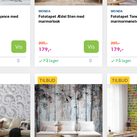
WONDA
WONDA
egance med
Fototapet Ædel Sten med
Fototapet Ton
marmorlook
marmormønst
209,-
209,-
Vis
Vis
179,-
179,-
På lager
På lager
TILBUD
TILBUD