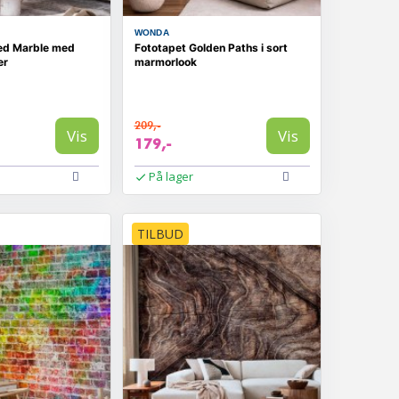
WONDA
ed Marble med
Fototapet Golden Paths i sort
er
marmorlook
209,-
Vis
Vis
179,-
På lager
TILBUD