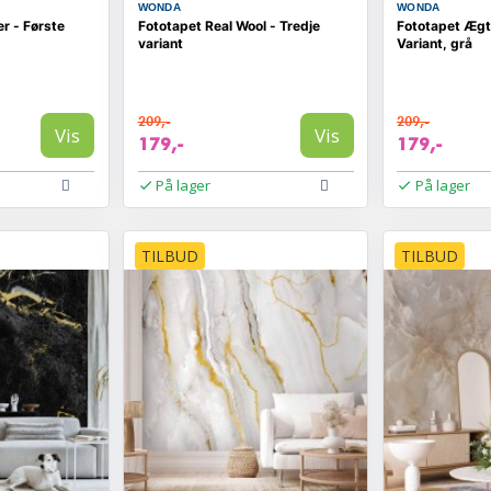
WONDA
WONDA
er - Første
Fototapet Real Wool - Tredje
Fototapet Ægt
variant
Variant, grå
209,-
209,-
Vis
Vis
179,-
179,-
På lager
På lager
TILBUD
TILBUD