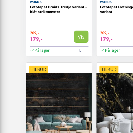
WONDA
WONDA
Fototapet Braids Tredje variant -
Fototapet Fletning
blåt strikmønster
variant
209,-
209,-
Vis
179,-
179,-
På lager
På lager
TILBUD
TILBUD