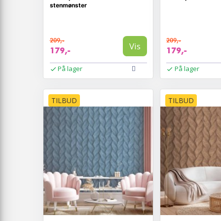
stenmønster
209,-
209,-
Vis
179,-
179,-
På lager
På lager
TILBUD
TILBUD