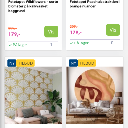
Fototapet Wildflowers - sorte
Fototapet Peach abstraktion i
blomster på kalkvasket
orange nuancer
baggrund
209,-
209,-
Vis
Vis
179,-
179,-
På lager
På lager
NY
TILBUD
NY
TILBUD