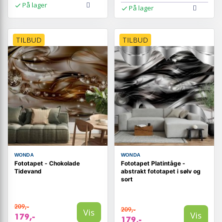
På lager
På lager
TILBUD
TILBUD
WONDA
WONDA
Fototapet - Chokolade
Fototapet Platintåge -
Tidevand
abstrakt fototapet i sølv og
sort
209,-
209,-
Vis
Vis
179,-
179,-