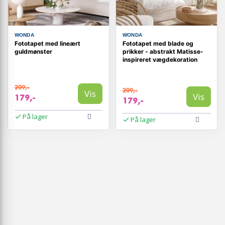
WONDA
WONDA
Fototapet med lineært
Fototapet med blade og
guldmønster
prikker - abstrakt Matisse-
inspireret vægdekoration
209,-
209,-
Vis
Vis
179,-
179,-
På lager
På lager