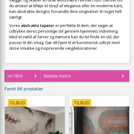
vægge, og skaber en unik atmosfære i ethvert rum. Uanset om
du ønsker at tilføje et strejf af elegance eller en moderne kant,
kan abstrakte designs forvandle dine omgivelser til noget helt
særligt.
Vores
abstrakte tapeter
er perfekte til dem, der søger at
udtrykke deres personlige stil gennem hjemmets indretning.
Med et væld af farver og mønstre kan du let finde en stil, der
passer til din smag. Gør dit hjem til et kunstnerisk udtryk med
disse smukke og inspirerende vægdekorationer.
Vis filtre
Fandt 86 produkter
TILBUD
TILBUD