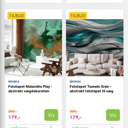
TILBUD
TILBUD
WONDA
WONDA
Fototapet Malachite Play -
Fototapet Tunnels Grøn -
abstrakt vægdekoration
abstrakt fototapet til væg
209,-
209,-
Vis
Vis
179,-
179,-
På lager
På lager