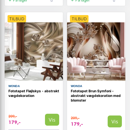
TILBUD
TILBUD
WONDA
WONDA
Fototapet Fløjlskys - abstrakt
Fototapet Brun Symfoni -
vægdekoration
abstrakt vægdekoration med
blomster
209,-
209,-
Vis
Vis
179,-
179,-