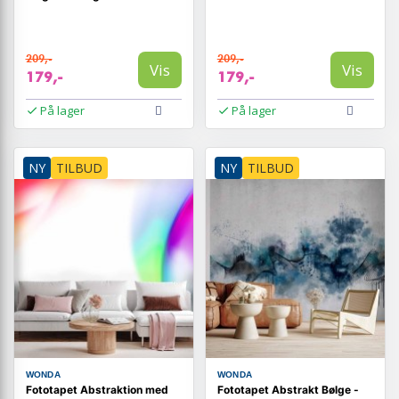
209,-
209,-
Vis
Vis
179,-
179,-
På lager
På lager
NY
TILBUD
NY
TILBUD
WONDA
WONDA
Fototapet Abstraktion med
Fototapet Abstrakt Bølge -