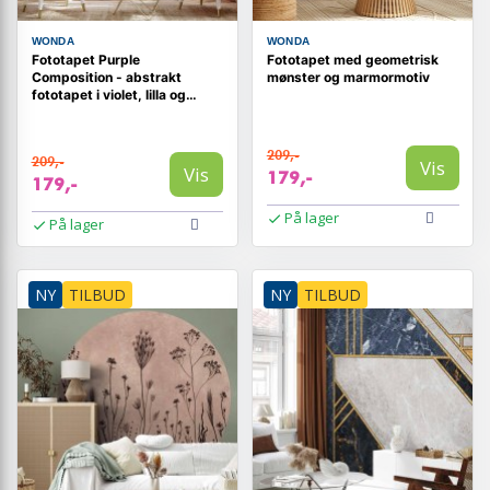
WONDA
WONDA
Fototapet Purple
Fototapet med geometrisk
Composition - abstrakt
mønster og marmormotiv
fototapet i violet, lilla og
lavendel
209,-
209,-
Vis
Vis
179,-
179,-
På lager
På lager
NY
TILBUD
NY
TILBUD