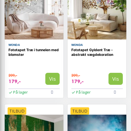
WONDA
WONDA
Fototapet Træ i tunnelen med
Fototapet Gyldent Træ -
blomster
abstrakt vægdekoration
209,-
209,-
Vis
Vis
179,-
179,-
På lager
På lager
TILBUD
TILBUD