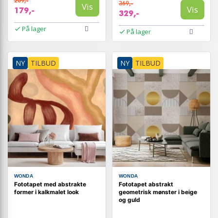
209,-
369,-
Vis
Vis
179,-
329,-
På lager
På lager
NY
TILBUD
NY
TILBUD
WONDA
WONDA
Fototapet med abstrakte
Fototapet abstrakt
former i kalkmalet look
geometrisk mønster i beige
og guld