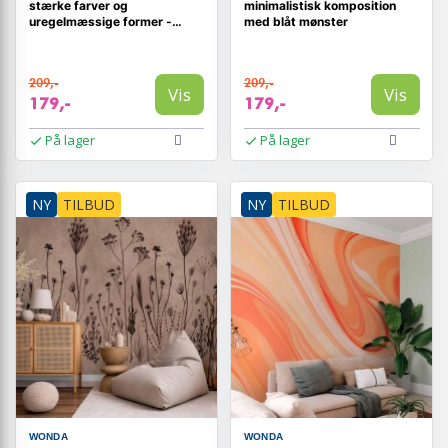
stærke farver og
minimalistisk komposition
uregelmæssige former -
med blåt mønster
multifarvet
209,-
209,-
Vis
Vis
179,-
179,-
På lager
På lager
NY
TILBUD
NY
TILBUD
WONDA
WONDA