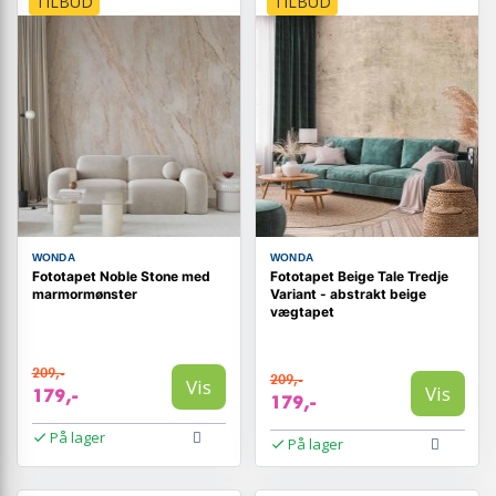
TILBUD
TILBUD
WONDA
WONDA
Fototapet Noble Stone med
Fototapet Beige Tale Tredje
marmormønster
Variant - abstrakt beige
vægtapet
209,-
209,-
Vis
Vis
179,-
179,-
På lager
På lager