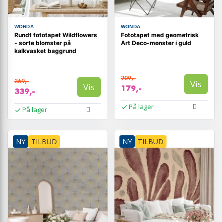
WONDA
WONDA
Rundt fototapet Wildflowers
Fototapet med geometrisk
- sorte blomster på
Art Deco-mønster i guld
kalkvasket baggrund
209,-
369,-
Vis
Vis
179,-
339,-
På lager
På lager
NY
TILBUD
NY
TILBUD