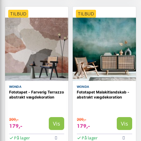
TILBUD
TILBUD
WONDA
WONDA
Fototapet - Farverig Terrazzo
Fototapet Malakitlandskab -
abstrakt vægdekoration
abstrakt vægdekoration
209,-
209,-
Vis
Vis
179,-
179,-
På lager
På lager