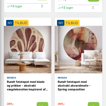
På lager
På lager
NY
TILBUD
NY
TILBUD
WONDA
WONDA
Rundt fototapet med blade
Rundt fototapet med
og prikker - abstrakt
abstrakt akvarelmotiv -
vægdekoration inspireret af
Spring composition
Matisse
369,-
369,-