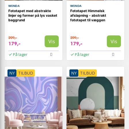
WONDA
WONDA
Fototapet med abstrakte
Fototapet Himmelsk
linjer og former på lys vasket
afslapning - abstrakt
baggrund
fototapet til væggen
209,-
209,-
Vis
Vis
179,-
179,-
På lager
På lager
NY
TILBUD
NY
TILBUD