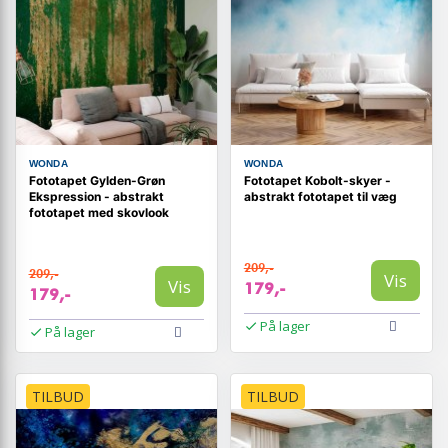
WONDA
WONDA
Fototapet Gylden-Grøn
Fototapet Kobolt-skyer -
Ekspression - abstrakt
abstrakt fototapet til væg
fototapet med skovlook
209,-
209,-
Vis
Vis
179,-
179,-
På lager
På lager
TILBUD
TILBUD