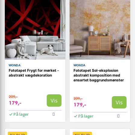
WONDA
WONDA
Fototapet Frygt for mørket -
Fototapet Sol-eksplosion
abstrakt vægdekoration
abstrakt komposition med
ensartet baggrundsmønster
209,-
209,-
Vis
Vis
179,-
179,-
På lager
På lager