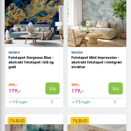
WONDA
WONDA
Fototapet Gorgeous Blue -
Fototapet Mint Impression -
abstrakt fototapet i blå og
abstrakt fototapet i mintgrøn
guld
struktur
209,-
209,-
Vis
Vis
179,-
179,-
På lager
På lager
TILBUD
TILBUD