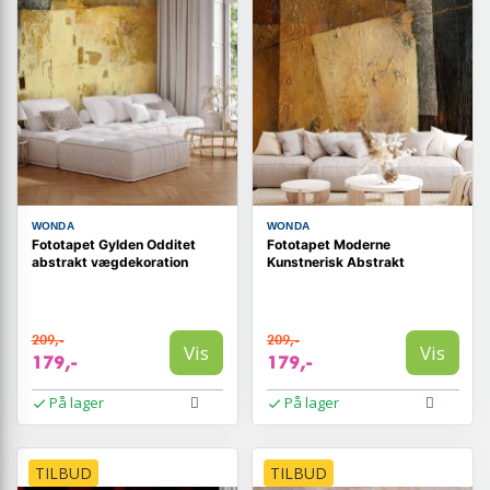
WONDA
WONDA
Fototapet Gylden Odditet
Fototapet Moderne
abstrakt vægdekoration
Kunstnerisk Abstrakt
209,-
209,-
Vis
Vis
179,-
179,-
På lager
På lager
TILBUD
TILBUD