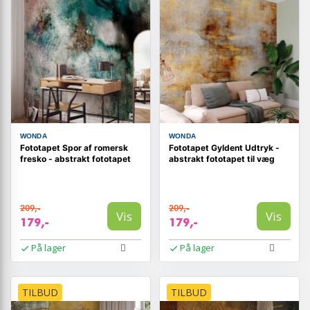
WONDA
WONDA
Fototapet Spor af romersk
Fototapet Gyldent Udtryk -
fresko - abstrakt fototapet
abstrakt fototapet til væg
209,-
209,-
Vis
Vis
179,-
179,-
På lager
På lager
TILBUD
TILBUD