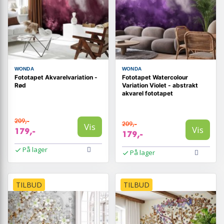
WONDA
WONDA
Fototapet Akvarelvariation -
Fototapet Watercolour
Rød
Variation Violet - abstrakt
akvarel fototapet
209,-
209,-
Vis
Vis
179,-
179,-
På lager
På lager
TILBUD
TILBUD