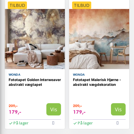
TILBUD
TILBUD
WONDA
WONDA
Fototapet Golden Interweaver
Fototapet Malerisk Hjørne -
abstrakt vægtapet
abstrakt vægdekoration
209,-
209,-
Vis
Vis
179,-
179,-
På lager
På lager