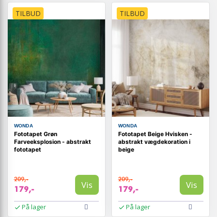
TILBUD
TILBUD
WONDA
WONDA
Fototapet Grøn
Fototapet Beige Hvisken -
Farveeksplosion - abstrakt
abstrakt vægdekoration i
fototapet
beige
209,-
209,-
Vis
Vis
179,-
179,-
På lager
På lager