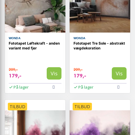
WONDA
WONDA
Fototapet Løftekraft - anden
Fototapet Tre Sole - abstrakt
variant med fjer
vægdekoration
209,-
209,-
Vis
Vis
179,-
179,-
På lager
På lager
TILBUD
TILBUD