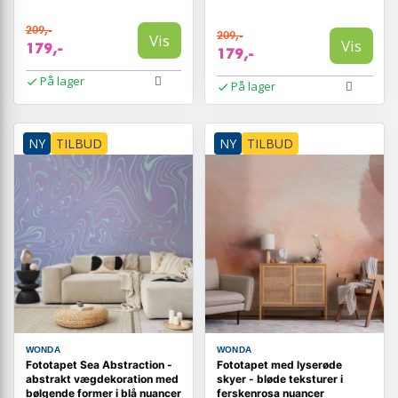
209,-
209,-
Vis
Vis
179,-
179,-
På lager
På lager
NY
TILBUD
NY
TILBUD
WONDA
WONDA
Fototapet Sea Abstraction -
Fototapet med lyserøde
abstrakt vægdekoration med
skyer - bløde teksturer i
bølgende former i blå nuancer
ferskenrosa nuancer