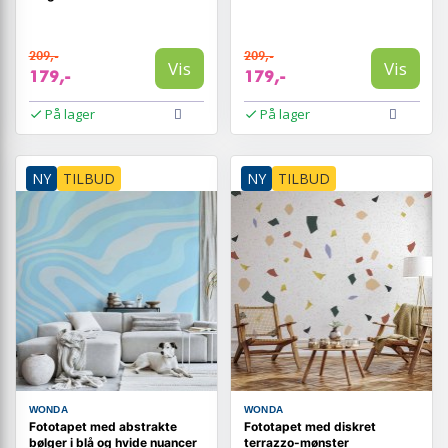
209,-
209,-
Vis
Vis
179,-
179,-
På lager
På lager
NY
TILBUD
NY
TILBUD
WONDA
WONDA
Fototapet med abstrakte
Fototapet med diskret
bølger i blå og hvide nuancer
terrazzo-mønster