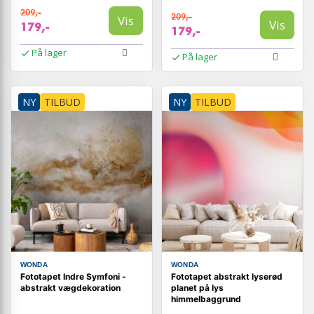
209,-
209,-
Vis
Vis
179,-
179,-
På lager
På lager
NY
TILBUD
NY
TILBUD
WONDA
WONDA
Fototapet Indre Symfoni -
Fototapet abstrakt lyserød
abstrakt vægdekoration
planet på lys
himmelbaggrund