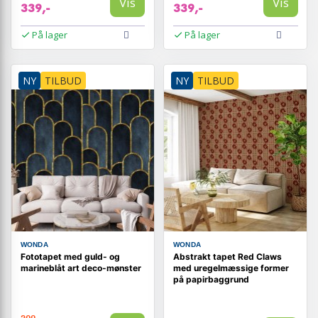
Vis
Vis
339,-
339,-
På lager
På lager
NY
TILBUD
NY
TILBUD
WONDA
WONDA
Fototapet med guld- og
Abstrakt tapet Red Claws
marineblåt art deco-mønster
med uregelmæssige former
på papirbaggrund