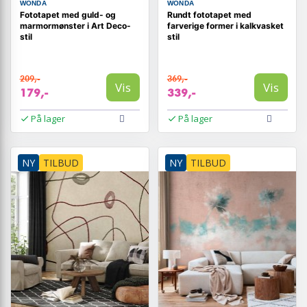
WONDA
WONDA
Fototapet med guld- og
Rundt fototapet med
marmormønster i Art Deco-
farverige former i kalkvasket
stil
stil
209,-
369,-
Vis
Vis
179,-
339,-
På lager
På lager
NY
TILBUD
NY
TILBUD