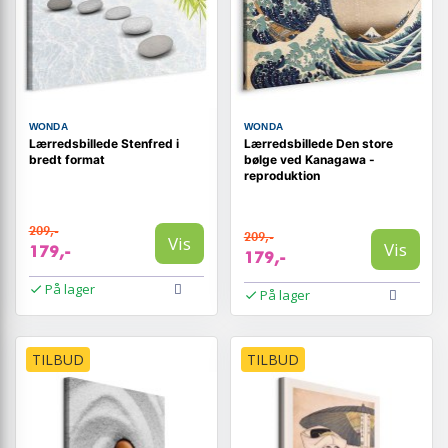
WONDA
WONDA
Lærredsbillede Stenfred i
Lærredsbillede Den store
bredt format
bølge ved Kanagawa -
reproduktion
209,-
209,-
Vis
Vis
179,-
179,-
På lager
På lager
TILBUD
TILBUD