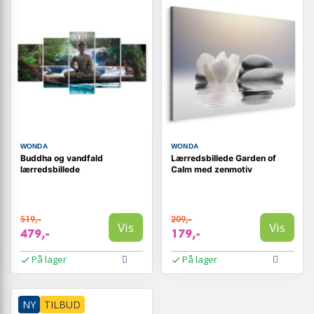
WONDA
WONDA
Buddha og vandfald
Lærredsbillede Garden of
lærredsbillede
Calm med zenmotiv
519,-
209,-
Vis
Vis
479,-
179,-
På lager
På lager
NY
TILBUD