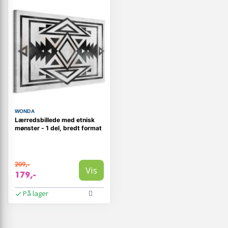
WONDA
Lærredsbillede med etnisk
mønster - 1 del, bredt format
209,-
Vis
179,-
På lager