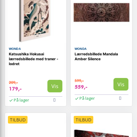
WONDA
WONDA
Katsushika Hokusai
Lærredsbillede Mandala
lærredsbillede med traner -
Amber Silence
lodret
599,-
209,-
Vis
Vis
559,-
179,-
På lager
På lager
TILBUD
TILBUD