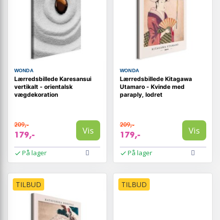
WONDA
WONDA
Lærredsbillede Karesansui
Lærredsbillede Kitagawa
vertikalt - orientalsk
Utamaro - Kvinde med
vægdekoration
paraply, lodret
209,-
209,-
Vis
Vis
179,-
179,-
På lager
På lager
TILBUD
TILBUD