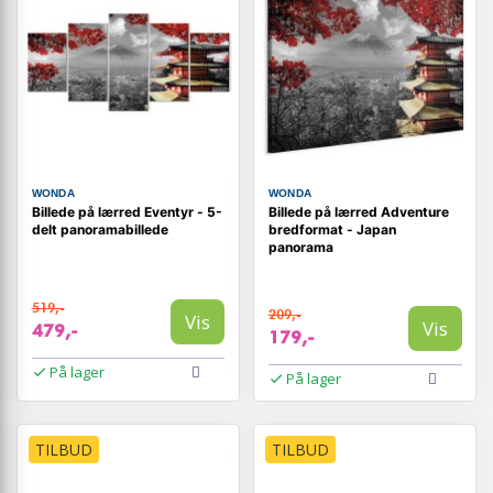
WONDA
WONDA
Billede på lærred Eventyr - 5-
Billede på lærred Adventure
delt panoramabillede
bredformat - Japan
panorama
519,-
209,-
Vis
Vis
479,-
179,-
På lager
På lager
TILBUD
TILBUD