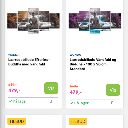
WONDA
WONDA
Lærredsbillede Efterårs-
Lærredsbillede Vandfald og
Buddha med vandfald
Buddha - 100 x 50 cm,
Standard
519,-
519,-
Vis
Vis
479,-
479,-
På lager
På lager
TILBUD
TILBUD