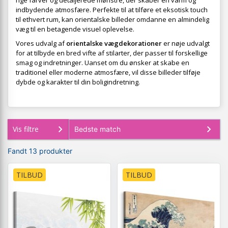
rige farver og detaljerede mønstre, der skaber en varm og
indbydende atmosfære. Perfekte til at tilføre et eksotisk touch
til ethvert rum, kan orientalske billeder omdanne en almindelig
væg til en betagende visuel oplevelse.
Vores udvalg af
orientalske vægdekorationer
er nøje udvalgt
for at tilbyde en bred vifte af stilarter, der passer til forskellige
smag og indretninger. Uanset om du ønsker at skabe en
traditionel eller moderne atmosfære, vil disse billeder tilføje
dybde og karakter til din boligindretning.
Vis filtre
Fandt 13 produkter
TILBUD
TILBUD