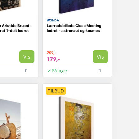
WONDA
 Aristide Bruant:
Lærredsbillede Close Meeting
et 1-delt lodret
lodret - astronaut og kosmos
209,-
Vis
Vis
179,-
På lager
TILBUD