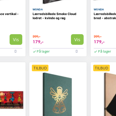
WONDA
WONDA
ce vertikal -
Lærredsbillede Smoke Cloud
Lærredsbillede
lodret - kvinde og røg
bred - abstrak
209,-
209,-
Vis
Vis
179,-
179,-
På lager
På lager
TILBUD
TILBUD