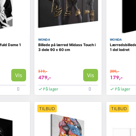
WONDA
WONDA
lfuld Dame 1
Billede på lærred Midass Touch i
Lærredsbilled
3 dele 90 x 60 cm
1 del lodret
519,-
209,-
Vis
Vis
479,-
179,-
På lager
På lager
TILBUD
TILBUD