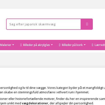
Malerier
Billeder på akrylglas
Billeder på kork
Lærreds
er personlighed og liv til dine vægge. Vores kategori byder på et mangfold
er kan skabe en stemningsfuld atmosfære i ethvert rum i hjemmet.
oner eller historiefortællende motiver, finder du her en inspirerende saml
 hjem unikt med
vægdekorationer
, der afspejler din personlighed.