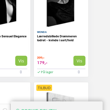
WONDA
e Sensuel Elegance
Lærredsbillede Drømmeren
lodret - kvinde i sort/hvid
209,-
Vis
Vis
179,-
På lager
TILBUD