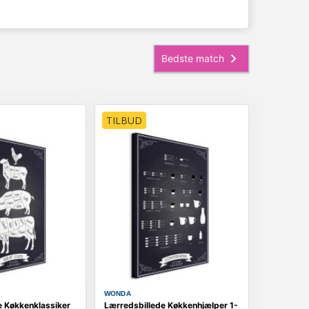
TILBUD
WONDA
e Køkkenklassiker
Lærredsbillede Køkkenhjælper 1-