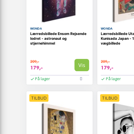
WONDA
WONDA
Lærredsbillede Ensom Rejsende
Lærredsbillede U
lodret - astronaut og
Kunisada Japan - 1
stjernehimmel
vægbillede
209,-
209,-
Vis
179,-
179,-
På lager
På lager
TILBUD
TILBUD