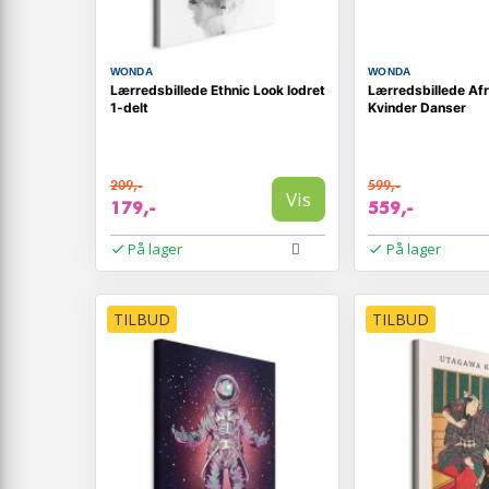
WONDA
WONDA
Lærredsbillede Ethnic Look lodret
Lærredsbillede Af
1-delt
Kvinder Danser
209,-
599,-
Vis
179,-
559,-
På lager
På lager
TILBUD
TILBUD