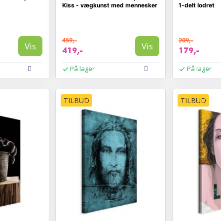
Kiss - vægkunst med mennesker
1-delt lodret
459,-
209,-
Vis
Vis
419,-
179,-
På lager
På lager
TILBUD
TILBUD