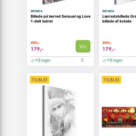
WONDA
WONDA
Billede på lærred Sensual og Love
Lærredsbillede Gra
1-delt lodret
billede af kvinde
209,-
209,-
Vis
179,-
179,-
På lager
På lager
TILBUD
TILBUD