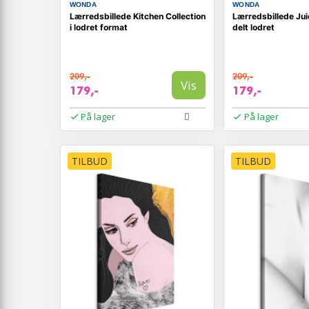
WONDA
WONDA
Lærredsbillede Kitchen Collection
Lærredsbillede Jui
i lodret format
delt lodret
209,-
209,-
Vis
179,-
179,-
På lager
På lager
TILBUD
TILBUD