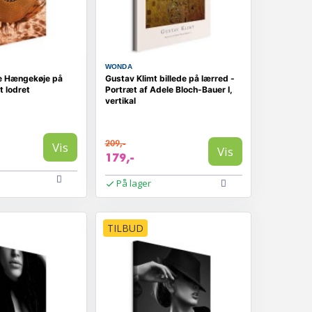
WONDA
e Hængekøje på
Gustav Klimt billede på lærred -
t lodret
Portræt af Adele Bloch-Bauer I,
vertikal
209,-
Vis
Vis
179,-
På lager
TILBUD