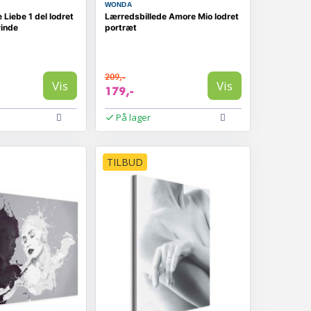
WONDA
 Liebe 1 del lodret
Lærredsbillede Amore Mio lodret
vinde
portræt
209,-
Vis
Vis
179,-
På lager
TILBUD