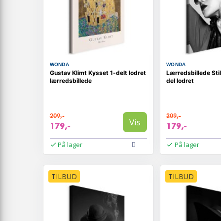
WONDA
WONDA
Gustav Klimt Kysset 1-delt lodret
Lærredsbillede Sti
lærredsbillede
del lodret
209,-
209,-
Vis
179,-
179,-
På lager
På lager
TILBUD
TILBUD