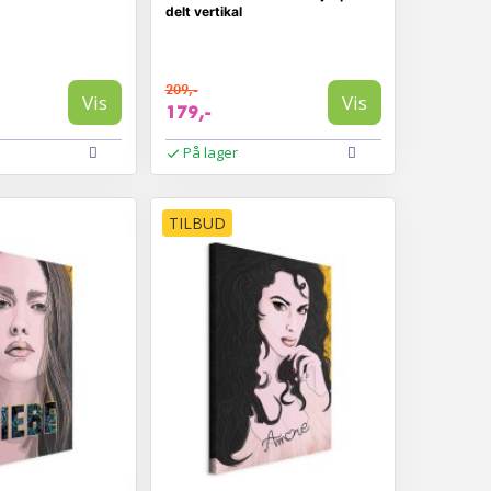
delt vertikal
209,-
Vis
Vis
179,-
På lager
TILBUD