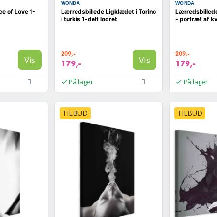
WONDA
WONDA
ce of Love 1-
Lærredsbillede Ligklædet i Torino
Lærredsbillede
i turkis 1-delt lodret
- portræt af k
209,-
209,-
Vis
Vis
179,-
179,-
På lager
På lager
TILBUD
TILBUD