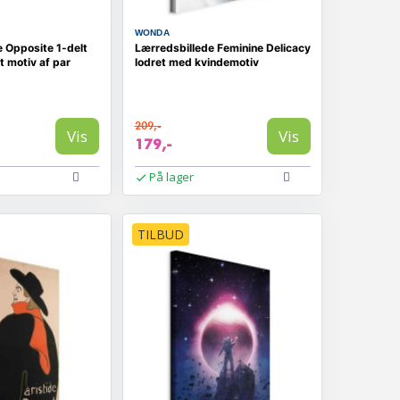
WONDA
 Opposite 1-delt
Lærredsbillede Feminine Delicacy
t motiv af par
lodret med kvindemotiv
209,-
Vis
Vis
179,-
På lager
TILBUD