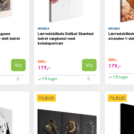
WONDA
WONDA
tagawa
Lærredsbillede Delikat Skønhed
Lærredsbilled
-delt lodret
lodret vægkunst med
stranden 1-del
kvindeportræt
209,-
209,-
Vis
Vis
179,-
179,-
På lager
På lager
TILBUD
TILBUD