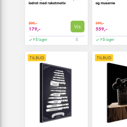
lodret med raketmotiv
og muserne
209,-
599,-
Vis
179,-
559,-
På lager
På lager
TILBUD
TILBUD