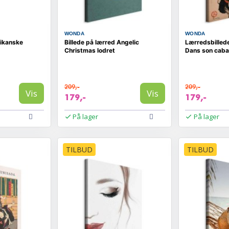
WONDA
WONDA
rikanske
Billede på lærred Angelic
Lærredsbillede
Christmas lodret
Dans son cabar
209,-
209,-
Vis
Vis
179,-
179,-
På lager
På lager
TILBUD
TILBUD