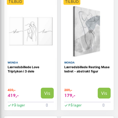
TILBUD
TILBUD
WONDA
WONDA
Lærredsbillede Love
Lærredsbillede Resting Muse
Triptykon i 3 dele
lodret - abstrakt figur
459,-
209,-
Vis
Vis
419,-
179,-
På lager
På lager