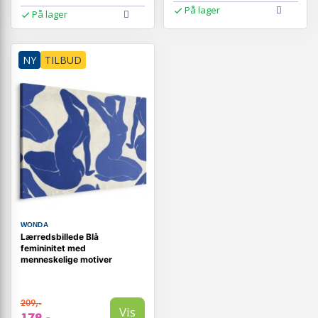
På lager
På lager
NY
TILBUD
WONDA
Lærredsbillede Blå
femininitet med
menneskelige motiver
209,-
Vis
179,-