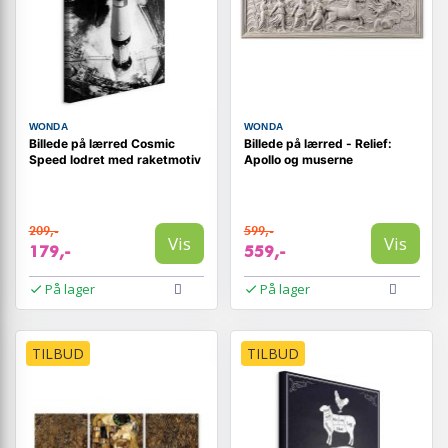
WONDA
WONDA
Billede på lærred Cosmic
Billede på lærred - Relief:
Speed lodret med raketmotiv
Apollo og muserne
209,-
599,-
Vis
Vis
179,-
559,-
På lager
På lager
TILBUD
TILBUD