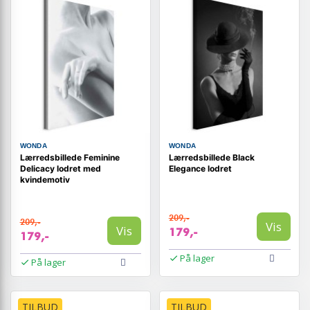
WONDA
WONDA
Lærredsbillede Feminine
Lærredsbillede Black
Delicacy lodret med
Elegance lodret
kvindemotiv
209,-
209,-
Vis
Vis
179,-
179,-
På lager
På lager
TILBUD
TILBUD