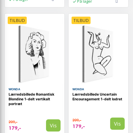
På lager
TILBUD
TILBUD
WONDA
WONDA
Lærredsbillede Romantisk
Lærredsbillede Uncertain
Blondine 1-delt vertikalt
Encouragement 1-delt lodret
portræt
209,-
209,-
Vis
Vis
179,-
179,-