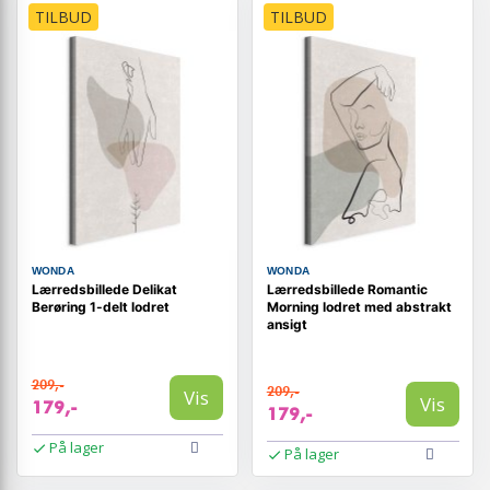
TILBUD
TILBUD
WONDA
WONDA
Lærredsbillede Delikat
Lærredsbillede Romantic
Berøring 1-delt lodret
Morning lodret med abstrakt
ansigt
209,-
209,-
Vis
Vis
179,-
179,-
På lager
På lager