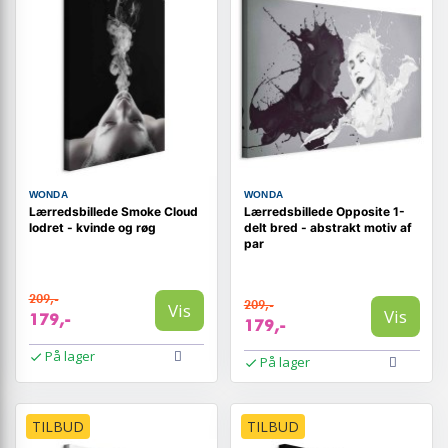
WONDA
WONDA
Lærredsbillede Smoke Cloud
Lærredsbillede Opposite 1-
lodret - kvinde og røg
delt bred - abstrakt motiv af
par
209,-
209,-
Vis
Vis
179,-
179,-
På lager
På lager
TILBUD
TILBUD