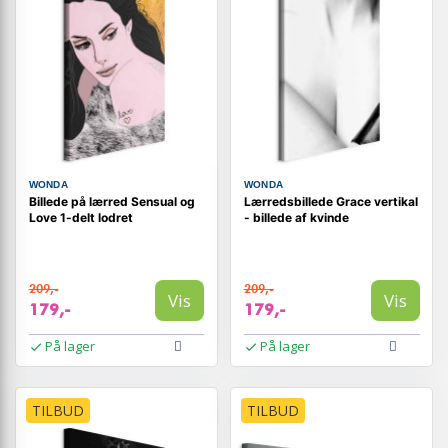
WONDA
WONDA
Billede på lærred Sensual og
Lærredsbillede Grace vertikal
Love 1-delt lodret
- billede af kvinde
209,-
209,-
Vis
Vis
179,-
179,-
På lager
På lager
TILBUD
TILBUD