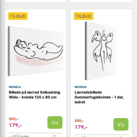
TILBUD
TILBUD
WONDA
WONDA
Billede på lærred Solbadning
Lærredsbillede
Wide - kvinde 120 x 80 cm
Sommerfuglekvinde - 1 del,
lodret
209,-
209,-
Vis
Vis
179,-
179,-
På lager