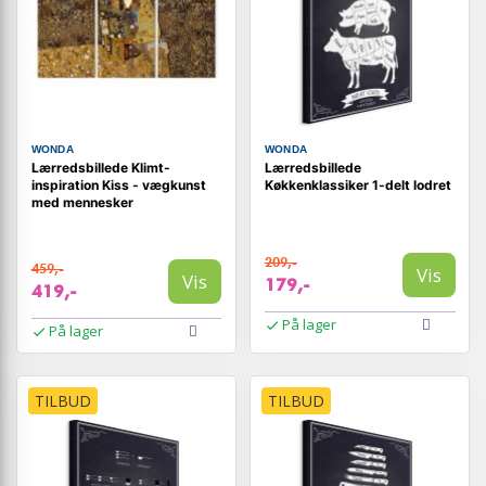
WONDA
WONDA
Lærredsbillede Klimt-
Lærredsbillede
inspiration Kiss - vægkunst
Køkkenklassiker 1-delt lodret
med mennesker
209,-
459,-
Vis
Vis
179,-
419,-
På lager
På lager
TILBUD
TILBUD