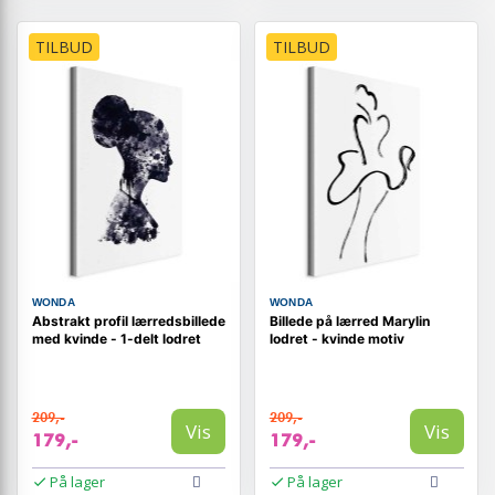
TILBUD
TILBUD
WONDA
WONDA
Abstrakt profil lærredsbillede
Billede på lærred Marylin
med kvinde - 1-delt lodret
lodret - kvinde motiv
209,-
209,-
Vis
Vis
179,-
179,-
På lager
På lager