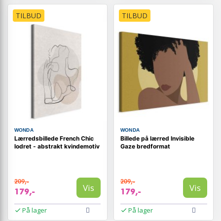
TILBUD
TILBUD
WONDA
WONDA
Lærredsbillede French Chic
Billede på lærred Invisible
lodret - abstrakt kvindemotiv
Gaze bredformat
209,-
209,-
Vis
Vis
179,-
179,-
På lager
På lager