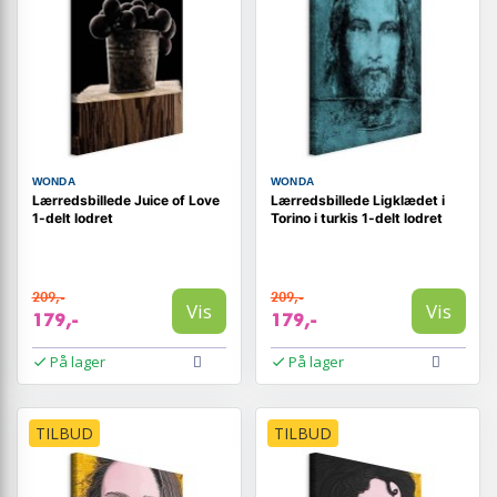
WONDA
WONDA
Lærredsbillede Juice of Love
Lærredsbillede Ligklædet i
1-delt lodret
Torino i turkis 1-delt lodret
209,-
209,-
Vis
Vis
179,-
179,-
På lager
På lager
TILBUD
TILBUD