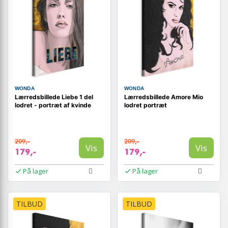
WONDA
WONDA
Lærredsbillede Liebe 1 del
Lærredsbillede Amore Mio
lodret - portræt af kvinde
lodret portræt
209,-
209,-
Vis
Vis
179,-
179,-
På lager
På lager
TILBUD
TILBUD