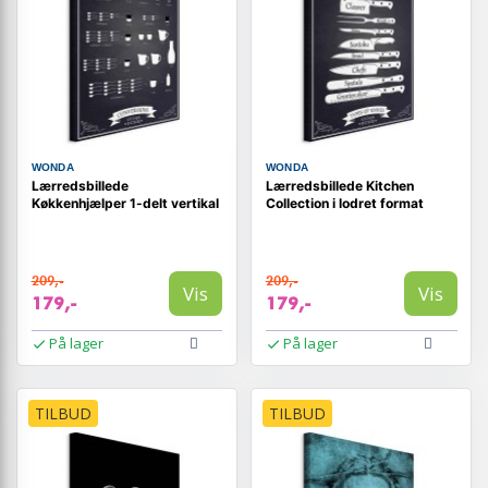
WONDA
WONDA
Lærredsbillede
Lærredsbillede Kitchen
Køkkenhjælper 1-delt vertikal
Collection i lodret format
209,-
209,-
Vis
Vis
179,-
179,-
På lager
På lager
TILBUD
TILBUD