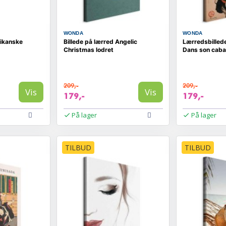
WONDA
WONDA
rikanske
Billede på lærred Angelic
Lærredsbillede
Christmas lodret
Dans son cabar
209,-
209,-
Vis
Vis
179,-
179,-
På lager
På lager
TILBUD
TILBUD