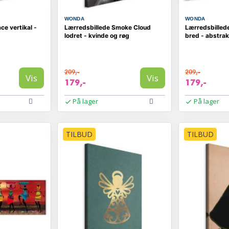
WONDA
WONDA
ce vertikal -
Lærredsbillede Smoke Cloud
Lærredsbillede
lodret - kvinde og røg
bred - abstrak
209,-
209,-
Vis
Vis
179,-
179,-
På lager
På lager
TILBUD
TILBUD