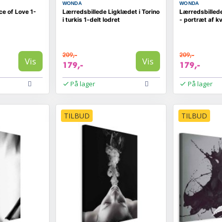
WONDA
WONDA
ce of Love 1-
Lærredsbillede Ligklædet i Torino
Lærredsbillede
i turkis 1-delt lodret
- portræt af k
209,-
209,-
Vis
Vis
179,-
179,-
På lager
På lager
TILBUD
TILBUD