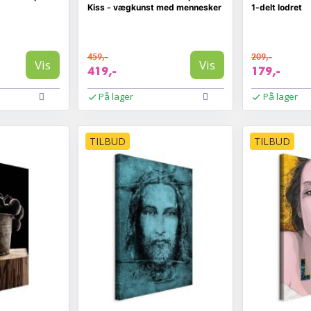
Kiss - vægkunst med mennesker
1-delt lodret
459,-
209,-
Vis
Vis
419,-
179,-
På lager
På lager
TILBUD
TILBUD