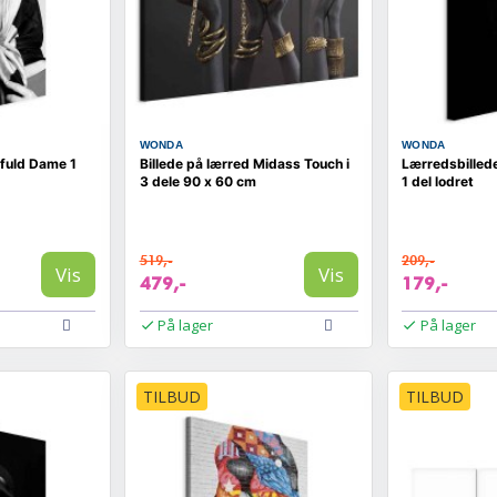
WONDA
WONDA
lfuld Dame 1
Billede på lærred Midass Touch i
Lærredsbilled
3 dele 90 x 60 cm
1 del lodret
519,-
209,-
Vis
Vis
479,-
179,-
På lager
På lager
TILBUD
TILBUD