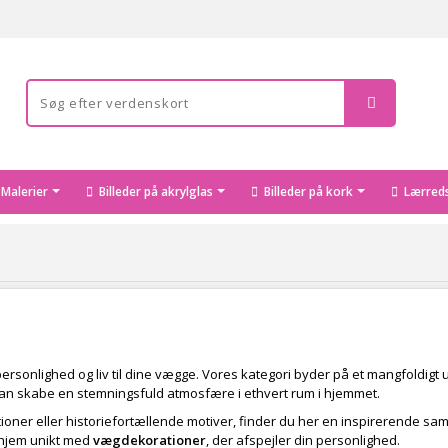
Malerier
Billeder på akrylglas
Billeder på kork
Lærreds
er personlighed og liv til dine vægge. Vores kategori byder på et mangfold
er kan skabe en stemningsfuld atmosfære i ethvert rum i hjemmet.
oner eller historiefortællende motiver, finder du her en inspirerende saml
 hjem unikt med
vægdekorationer
, der afspejler din personlighed.