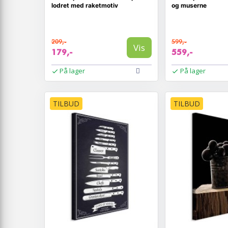
lodret med raketmotiv
og muserne
209,-
599,-
Vis
179,-
559,-
På lager
På lager
TILBUD
TILBUD