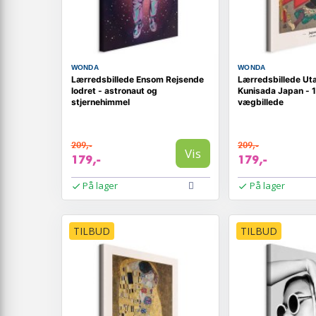
WONDA
WONDA
Lærredsbillede Ensom Rejsende
Lærredsbillede U
lodret - astronaut og
Kunisada Japan - 1
stjernehimmel
vægbillede
209,-
209,-
Vis
179,-
179,-
På lager
På lager
TILBUD
TILBUD