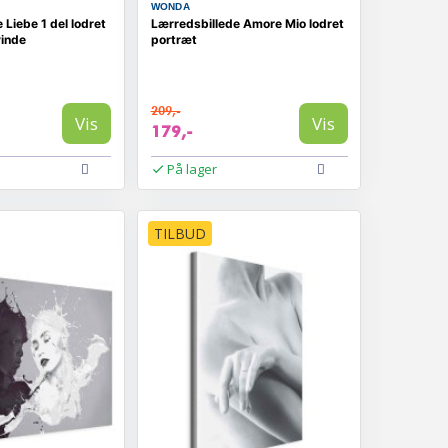
WONDA
 Liebe 1 del lodret
Lærredsbillede Amore Mio lodret
vinde
portræt
209,-
Vis
Vis
179,-
På lager
TILBUD