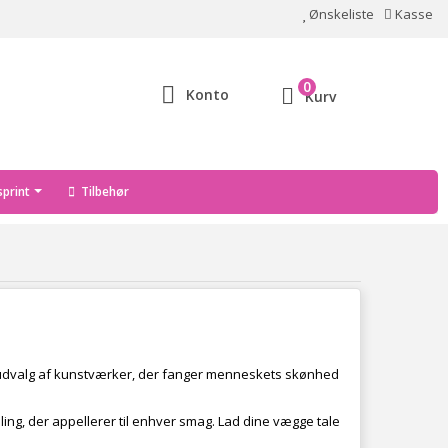
Ønskeliste
Kasse
0
Konto
Kurv
print
Tilbehør
igt udvalg af kunstværker, der fanger menneskets skønhed
ing, der appellerer til enhver smag. Lad dine vægge tale