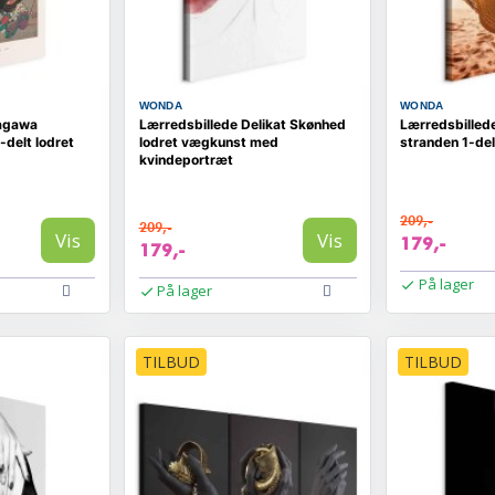
WONDA
WONDA
tagawa
Lærredsbillede Delikat Skønhed
Lærredsbilled
-delt lodret
lodret vægkunst med
stranden 1-del
kvindeportræt
209,-
209,-
Vis
Vis
179,-
179,-
På lager
På lager
TILBUD
TILBUD