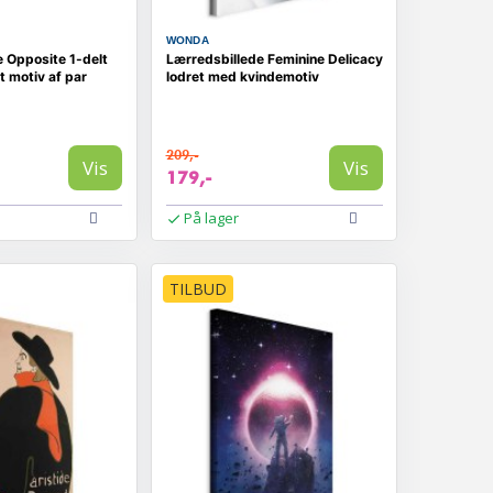
WONDA
 Opposite 1-delt
Lærredsbillede Feminine Delicacy
t motiv af par
lodret med kvindemotiv
209,-
Vis
Vis
179,-
På lager
TILBUD