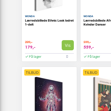
WONDA
WONDA
Lærredsbillede Ethnic Look lodret
Lærredsbillede Af
1-delt
Kvinder Danser
209,-
599,-
Vis
179,-
559,-
På lager
På lager
TILBUD
TILBUD