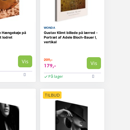
WONDA
e Hængekøje på
Gustav Klimt billede på lærred -
t lodret
Portræt af Adele Bloch-Bauer I,
vertikal
209,-
Vis
Vis
179,-
På lager
TILBUD