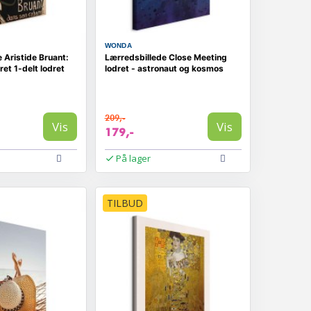
WONDA
 Aristide Bruant:
Lærredsbillede Close Meeting
et 1-delt lodret
lodret - astronaut og kosmos
209,-
Vis
Vis
179,-
På lager
TILBUD