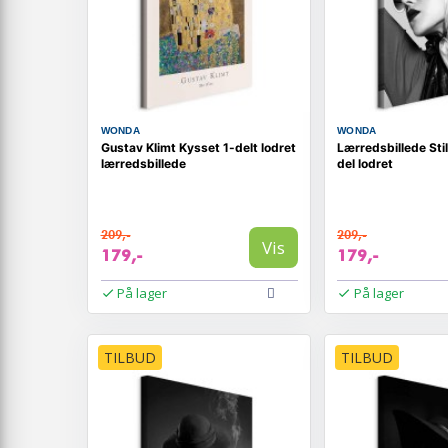
WONDA
WONDA
Gustav Klimt Kysset 1-delt lodret
Lærredsbillede Sti
lærredsbillede
del lodret
209,-
209,-
Vis
179,-
179,-
På lager
På lager
TILBUD
TILBUD