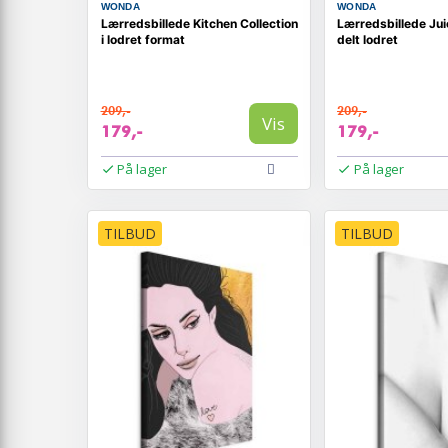
WONDA
WONDA
Lærredsbillede Kitchen Collection
Lærredsbillede Jui
i lodret format
delt lodret
209,-
209,-
Vis
179,-
179,-
På lager
På lager
TILBUD
TILBUD