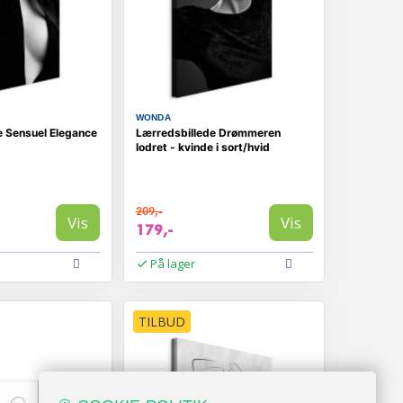
WONDA
e Sensuel Elegance
Lærredsbillede Drømmeren
lodret - kvinde i sort/hvid
209,-
Vis
Vis
179,-
På lager
TILBUD