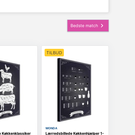
TILBUD
WONDA
e Køkkenklassiker
Lærredsbillede Køkkenhjælper 1-