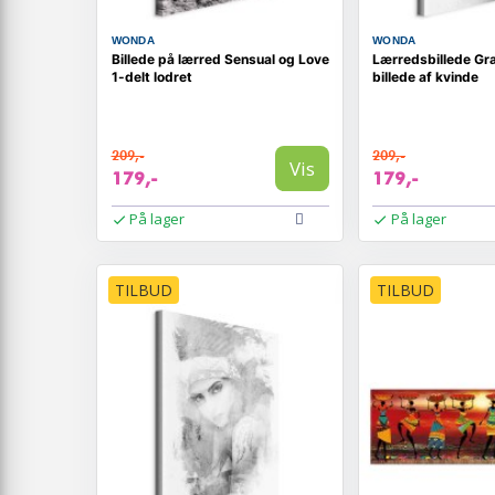
WONDA
WONDA
Billede på lærred Sensual og Love
Lærredsbillede Gra
1-delt lodret
billede af kvinde
209,-
209,-
Vis
179,-
179,-
På lager
På lager
TILBUD
TILBUD