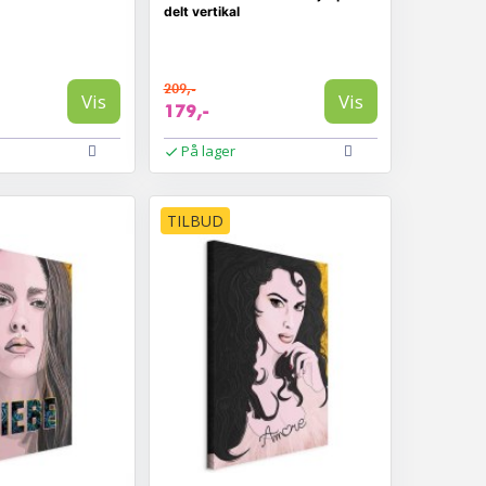
delt vertikal
209,-
Vis
Vis
179,-
På lager
TILBUD