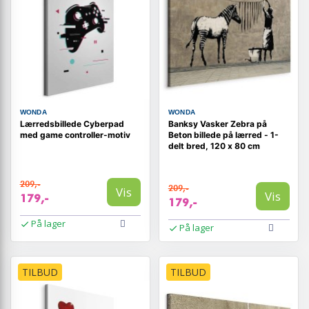
WONDA
WONDA
Lærredsbillede Cyberpad
Banksy Vasker Zebra på
med game controller-motiv
Beton billede på lærred - 1-
delt bred, 120 x 80 cm
209,-
209,-
Vis
Vis
179,-
179,-
På lager
På lager
TILBUD
TILBUD