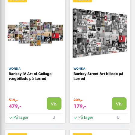
WONDA
WONDA
Banksy IV Art of Collage
Banksy Street Art billede på
vægbillede på lærred
lærred
519,-
209,-
Vis
Vis
479,-
179,-
På lager
På lager