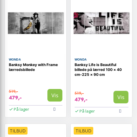
WONDA
WONDA
Banksy Monkey with Frame
Banksy Life is Beautiful
lærredsbillede
billede på lærred 100 × 40
cm-225 × 90 cm
519,-
519,-
Vis
Vis
479,-
479,-
På lager
På lager
TILBUD
TILBUD