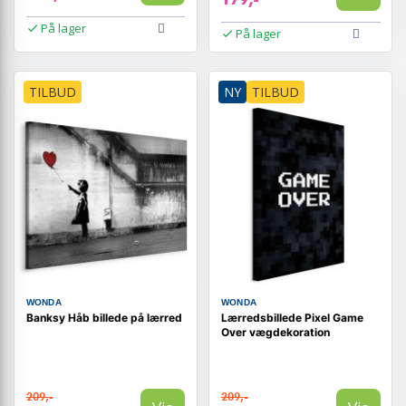
På lager
På lager
TILBUD
NY
TILBUD
WONDA
WONDA
Banksy Håb billede på lærred
Lærredsbillede Pixel Game
Over vægdekoration
209,-
209,-