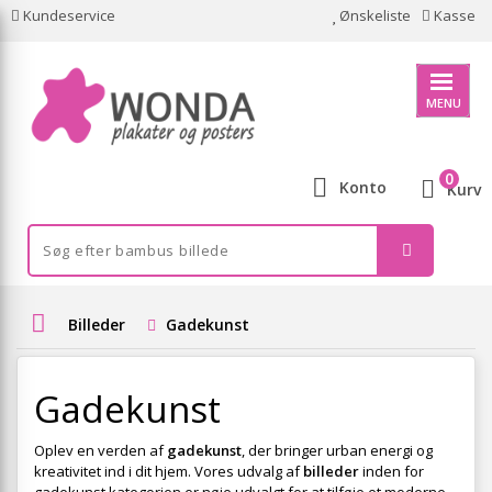
Kundeservice
Ønskeliste
Kasse
MENU
0
Konto
Kurv
Billeder
Gadekunst
Gadekunst
Oplev en verden af
gadekunst
, der bringer urban energi og
kreativitet ind i dit hjem. Vores udvalg af
billeder
inden for