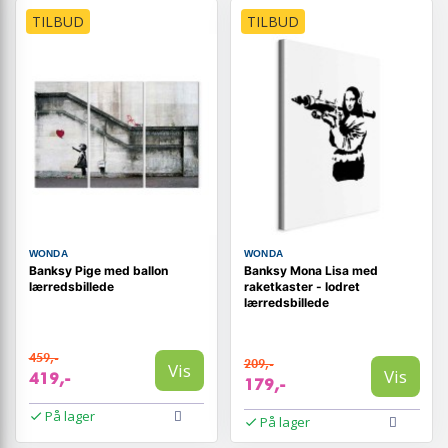
TILBUD
TILBUD
WONDA
WONDA
Banksy Pige med ballon
Banksy Mona Lisa med
lærredsbillede
raketkaster - lodret
lærredsbillede
459,-
209,-
Vis
Vis
419,-
179,-
På lager
På lager