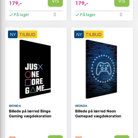
Vis
Vis
179,-
179,-
På lager
På lager
NY
TILBUD
NY
TILBUD
WONDA
WONDA
Billede på lærred Binge
Billede på lærred Neon
Gaming vægdekoration
Gamepad vægdekoration
209,-
209,-