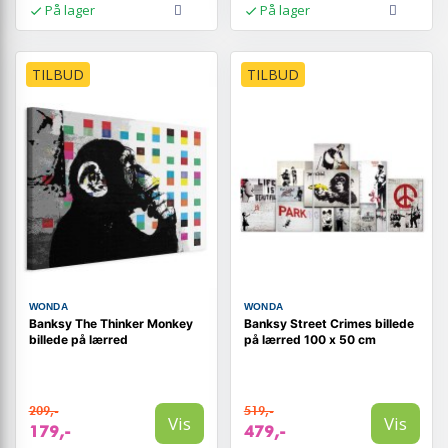
På lager
På lager
TILBUD
TILBUD
WONDA
WONDA
Banksy The Thinker Monkey
Banksy Street Crimes billede
billede på lærred
på lærred 100 x 50 cm
209,-
519,-
Vis
Vis
179,-
479,-