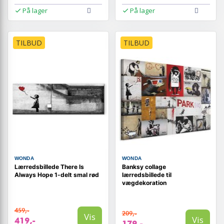
På lager
På lager
TILBUD
TILBUD
WONDA
WONDA
Lærredsbillede There Is
Banksy collage
Always Hope 1-delt smal rød
lærredsbillede til
vægdekoration
459,-
209,-
Vis
Vis
419,-
179,-