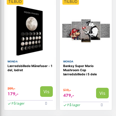
TILBUD
TILBUD
WONDA
WONDA
Lærredsbillede Månefaser - 1
Banksy Super Mario
del, lodret
Mushroom Cop
lærredsbillede i 5 dele
209,-
519,-
Vis
Vis
179,-
479,-
På lager
På lager