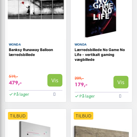
WONDA
WONDA
Banksy Runaway Balloon
Lærredsbillede No Game No
lærredsbillede
Life - vertikalt gaming
vægbillede
519,-
209,-
Vis
Vis
479,-
179,-
På lager
På lager
TILBUD
TILBUD