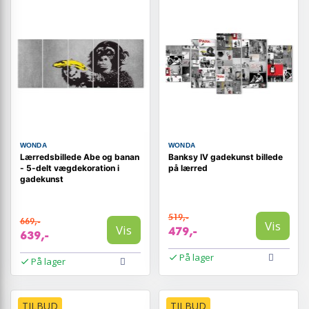
WONDA
WONDA
Lærredsbillede Abe og banan
Banksy IV gadekunst billede
- 5-delt vægdekoration i
på lærred
gadekunst
519,-
669,-
Vis
Vis
479,-
639,-
På lager
På lager
TILBUD
TILBUD