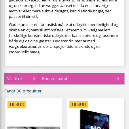
gadekunst kategorien er nøje udvalgt for at tilføje et moderne
og unikt præg til dine vægge. Uanset om du er til farverige
motiver eller mere subtile designs, kan du finde noget, der
passer til din stil.
Gadekunst er en fantastisk måde at udtrykke personlighed og
skabe en dynamisk atmosfære i ethvert rum. Vælg mellem
forskellige kunstneriske udtryk, der kan inspirere og fascinere
både dig og dine gæster. Opdater dit interiør med
vægdekorationer
, der afspejler tidens trends og din
individuelle smag.
Vis filtre
Fandt 30 produkter
TILBUD
TILBUD