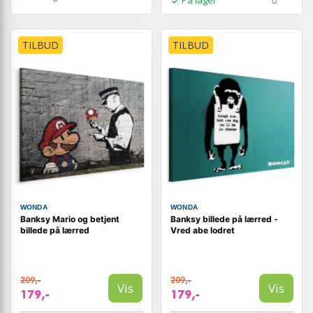
På lager
TILBUD
TILBUD
WONDA
WONDA
Banksy Mario og betjent
Banksy billede på lærred -
billede på lærred
Vred abe lodret
209,-
209,-
Vis
Vis
179,-
179,-