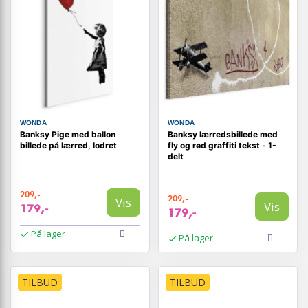
WONDA
WONDA
Banksy Pige med ballon
Banksy lærredsbillede med
billede på lærred, lodret
fly og rød graffiti tekst - 1-
delt
209,-
209,-
Vis
Vis
179,-
179,-
På lager
På lager
TILBUD
TILBUD