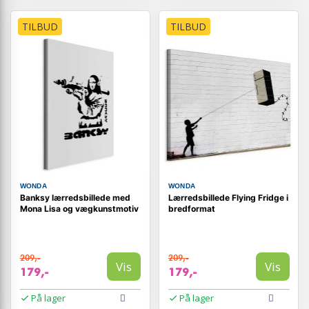
TILBUD
TILBUD
WONDA
WONDA
Banksy lærredsbillede med
Lærredsbillede Flying Fridge i
Mona Lisa og vægkunstmotiv
bredformat
209,-
209,-
Vis
Vis
179,-
179,-
På lager
På lager