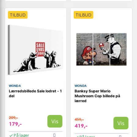
TILBUD
TILBUD
WONDA
WONDA
Lærredsbillede Sale lodret - 1
Banksy Super Mario
del
Mushroom Cop billede på
lærred
209,-
459,-
Vis
Vis
179,-
419,-
På lager