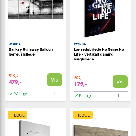
WONDA
WONDA
Banksy Runaway Balloon
Lærredsbillede No Game No
lærredsbillede
Life - vertikalt gaming
vægbillede
519,-
209,-
Vis
Vis
479,-
179,-
På lager
På lager
TILBUD
TILBUD