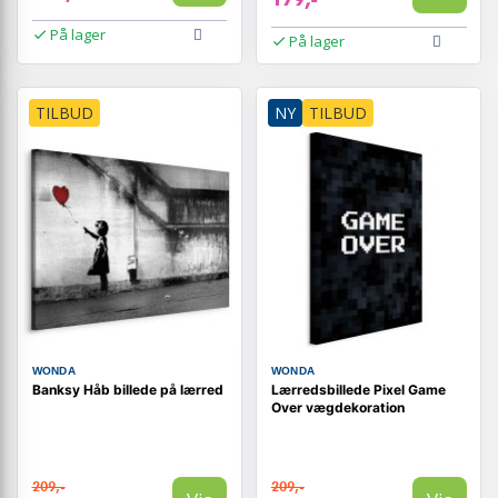
På lager
På lager
TILBUD
NY
TILBUD
WONDA
WONDA
Banksy Håb billede på lærred
Lærredsbillede Pixel Game
Over vægdekoration
209,-
209,-