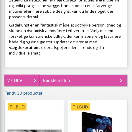
gadekunst kategorien er nøje udvalgt for at tilføje et moderne
og unikt præg til dine vægge. Uanset om du er til farverige
motiver eller mere subtile designs, kan du finde noget, der
passer til din stil.
Gadekunst er en fantastisk måde at udtrykke personlighed og
skabe en dynamisk atmosfære i ethvert rum. Vælg mellem
forskellige kunstneriske udtryk, der kan inspirere og fascinere
både dig og dine gæster. Opdater dit interiør med
vægdekorationer
, der afspejler tidens trends og din
individuelle smag.
Vis filtre
Fandt 30 produkter
TILBUD
TILBUD