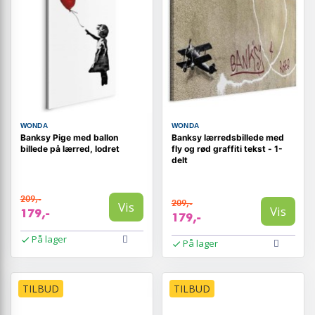
WONDA
WONDA
Banksy Pige med ballon
Banksy lærredsbillede med
billede på lærred, lodret
fly og rød graffiti tekst - 1-
delt
209,-
209,-
Vis
Vis
179,-
179,-
På lager
På lager
TILBUD
TILBUD