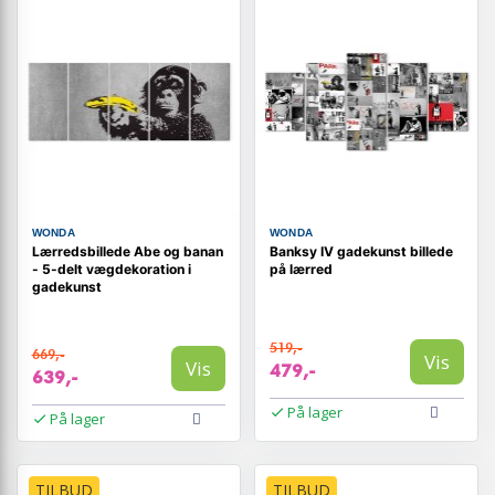
WONDA
WONDA
Lærredsbillede Abe og banan
Banksy IV gadekunst billede
- 5-delt vægdekoration i
på lærred
gadekunst
519,-
669,-
Vis
Vis
479,-
639,-
På lager
På lager
TILBUD
TILBUD