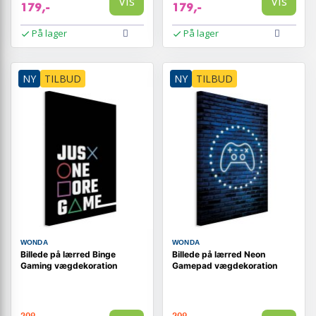
Vis
Vis
179,-
179,-
På lager
På lager
NY
TILBUD
NY
TILBUD
WONDA
WONDA
Billede på lærred Binge
Billede på lærred Neon
Gaming vægdekoration
Gamepad vægdekoration
209,-
209,-