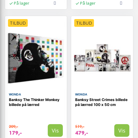
På lager
På lager
TILBUD
TILBUD
WONDA
WONDA
Banksy The Thinker Monkey
Banksy Street Crimes billede
billede på lærred
på lærred 100 x 50 cm
209,-
519,-
Vis
Vis
179,-
479,-