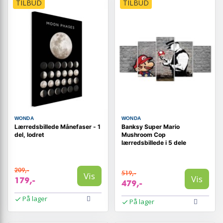
TILBUD
TILBUD
WONDA
WONDA
Lærredsbillede Månefaser - 1
Banksy Super Mario
del, lodret
Mushroom Cop
lærredsbillede i 5 dele
209,-
519,-
Vis
Vis
179,-
479,-
På lager
På lager