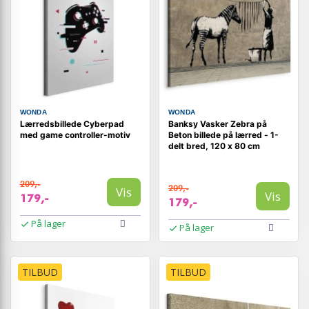
WONDA
WONDA
Lærredsbillede Cyberpad
Banksy Vasker Zebra på
med game controller-motiv
Beton billede på lærred - 1-
delt bred, 120 x 80 cm
209,-
209,-
Vis
Vis
179,-
179,-
På lager
På lager
TILBUD
TILBUD