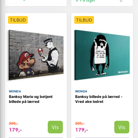
På lager
TILBUD
TILBUD
WONDA
WONDA
Banksy Mario og betjent
Banksy billede på lærred -
billede på lærred
Vred abe lodret
209,-
209,-
Vis
Vis
179,-
179,-