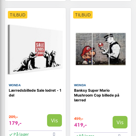
TILBUD
TILBUD
WONDA
WONDA
Lærredsbillede Sale lodret - 1
Banksy Super Mario
del
Mushroom Cop billede på
lærred
209,-
459,-
Vis
Vis
179,-
419,-
På lager