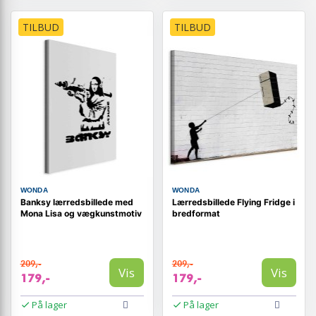
TILBUD
TILBUD
WONDA
WONDA
Banksy lærredsbillede med
Lærredsbillede Flying Fridge i
Mona Lisa og vægkunstmotiv
bredformat
209,-
209,-
Vis
Vis
179,-
179,-
På lager
På lager