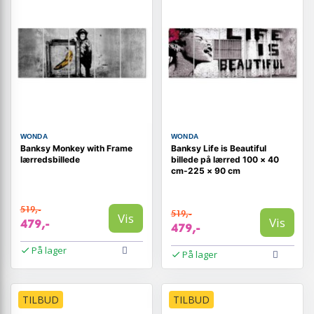
WONDA
WONDA
Banksy Monkey with Frame
Banksy Life is Beautiful
lærredsbillede
billede på lærred 100 × 40
cm-225 × 90 cm
519,-
519,-
Vis
Vis
479,-
479,-
På lager
På lager
TILBUD
TILBUD