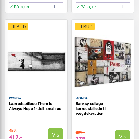
På lager
På lager
TILBUD
TILBUD
WONDA
WONDA
Lærredsbillede There Is
Banksy collage
Always Hope 1-delt smal rød
lærredsbillede til
vægdekoration
459,-
209,-
Vis
Vis
419,-
179,-