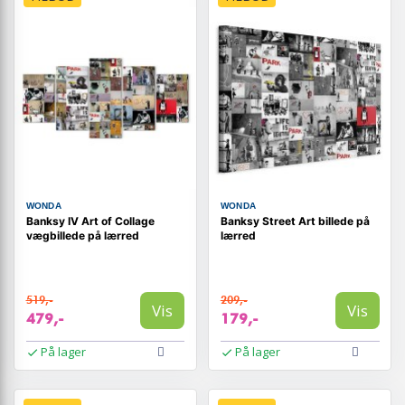
WONDA
WONDA
Banksy IV Art of Collage
Banksy Street Art billede på
vægbillede på lærred
lærred
519,-
209,-
Vis
Vis
479,-
179,-
På lager
På lager