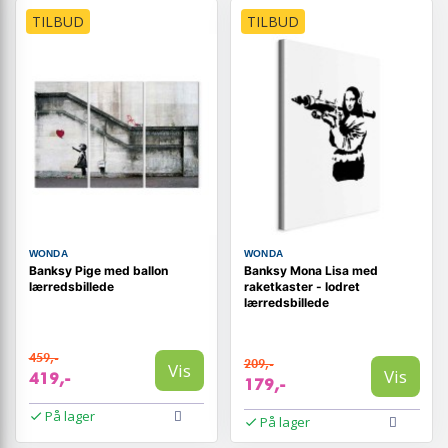
TILBUD
TILBUD
WONDA
WONDA
Banksy Pige med ballon
Banksy Mona Lisa med
lærredsbillede
raketkaster - lodret
lærredsbillede
459,-
209,-
Vis
Vis
419,-
179,-
På lager
På lager