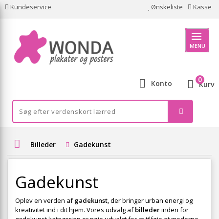
Kundeservice
Ønskeliste
Kasse
MENU
0
Konto
Kurv
Billeder
Gadekunst
Gadekunst
Oplev en verden af
gadekunst
, der bringer urban energi og
kreativitet ind i dit hjem. Vores udvalg af
billeder
inden for