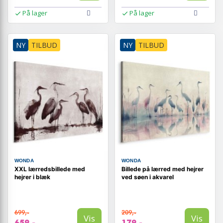
På lager
På lager
NY
TILBUD
NY
TILBUD
WONDA
WONDA
XXL lærredsbillede med
Billede på lærred med hejrer
hejrer i blæk
ved søen i akvarel
699,-
209,-
Vis
Vis
659,-
179,-