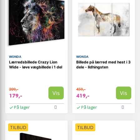
WONDA
WONDA
Lærredsbillede Crazy Lion
Billede på lærred med hest i 3
Wide - løve vægbillede i 1 del
dele - Ildhingsten
209,-
459,-
Vis
Vis
179,-
419,-
På lager
På lager
TILBUD
TILBUD