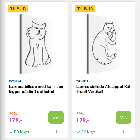
TILBUD
TILBUD
WONDA
WONDA
Lærredsbillede med kat - Jeg
Lærredsbillede Afslappet Kat
kigger på dig 1 del lodret
1-delt Vertikalt
209,-
209,-
Vis
Vis
179,-
179,-
På lager
På lager