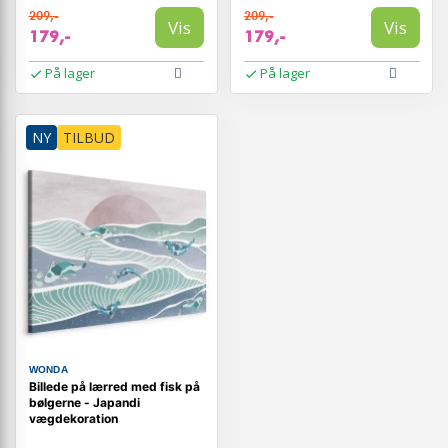
209,-
209,-
Vis
Vis
179,-
179,-
På lager
På lager
NY
TILBUD
WONDA
Billede på lærred med fisk på
bølgerne - Japandi
vægdekoration