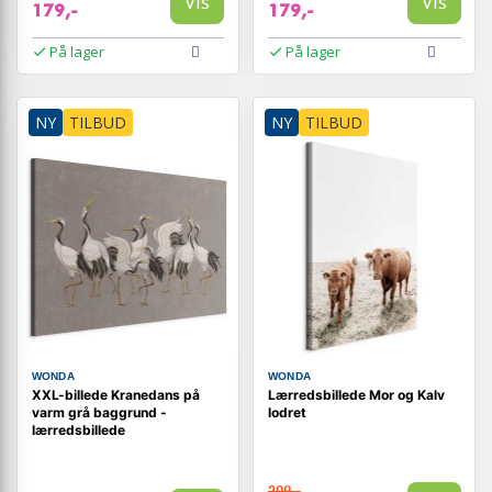
Vis
Vis
179,-
179,-
På lager
På lager
NY
TILBUD
NY
TILBUD
WONDA
WONDA
XXL-billede Kranedans på
Lærredsbillede Mor og Kalv
varm grå baggrund -
lodret
lærredsbillede
209,-