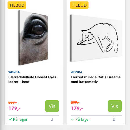
TILBUD
TILBUD
WONDA
WONDA
Lærredsbillede Honest Eyes
Lærredsbillede Cat's Dreams
lodret - hest
med kattemotiv
209,-
209,-
Vis
Vis
179,-
179,-
På lager
På lager