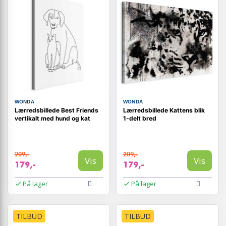
WONDA
WONDA
Lærredsbillede Best Friends
Lærredsbillede Kattens blik
vertikalt med hund og kat
1-delt bred
209,-
209,-
Vis
Vis
179,-
179,-
På lager
På lager
TILBUD
TILBUD