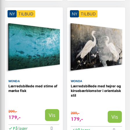
NY
TILBUD
NY
TILBUD
WONDA
WONDA
Lærredsbillede med stime af
Lærredsbillede med hejrer og
mørke fisk
kirsebærblomster i orientalsk
stil
209,-
209,-
Vis
Vis
179,-
179,-
På lager
På lager