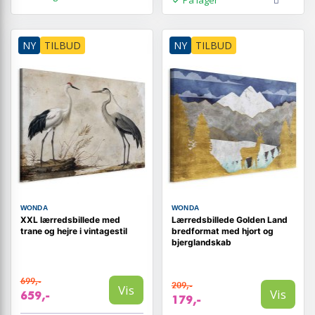
NY
TILBUD
NY
TILBUD
WONDA
WONDA
XXL lærredsbillede med
Lærredsbillede Golden Land
trane og hejre i vintagestil
bredformat med hjort og
bjerglandskab
699,-
209,-
Vis
Vis
659,-
179,-