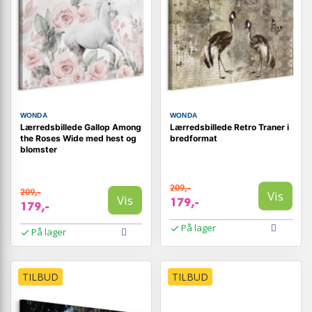
WONDA
WONDA
Lærredsbillede Gallop Among
Lærredsbillede Retro Traner i
the Roses Wide med hest og
bredformat
blomster
209,-
209,-
Vis
Vis
179,-
179,-
På lager
På lager
TILBUD
TILBUD