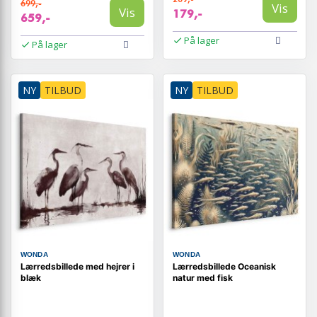
699,-
Vis
Vis
179,-
659,-
På lager
På lager
NY
TILBUD
NY
TILBUD
WONDA
WONDA
Lærredsbillede med hejrer i
Lærredsbillede Oceanisk
blæk
natur med fisk