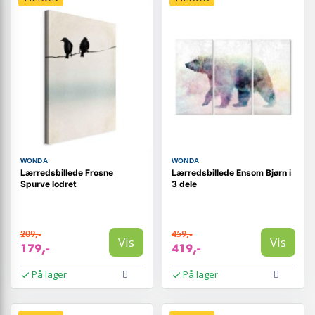
WONDA
WONDA
Lærredsbillede Frosne
Lærredsbillede Ensom Bjørn i
Spurve lodret
3 dele
209,-
459,-
Vis
Vis
179,-
419,-
På lager
På lager