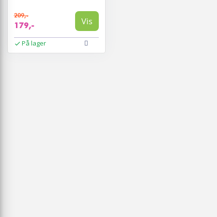
209,-
Vis
179,-
På lager