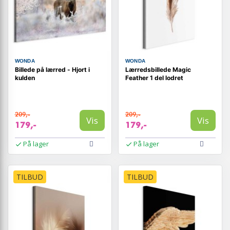
WONDA
WONDA
Billede på lærred - Hjort i
Lærredsbillede Magic
kulden
Feather 1 del lodret
209,-
209,-
Vis
Vis
179,-
179,-
På lager
På lager
TILBUD
TILBUD