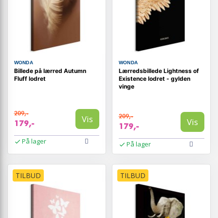
WONDA
WONDA
Billede på lærred Autumn
Lærredsbillede Lightness of
Fluff lodret
Existence lodret - gylden
vinge
209,-
209,-
Vis
Vis
179,-
179,-
På lager
På lager
TILBUD
TILBUD