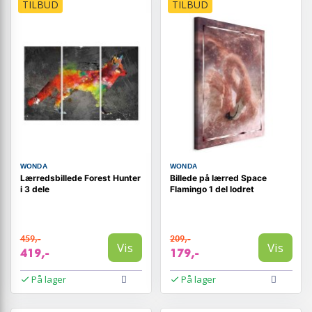
TILBUD
TILBUD
WONDA
WONDA
Lærredsbillede Forest Hunter
Billede på lærred Space
i 3 dele
Flamingo 1 del lodret
459,-
209,-
Vis
Vis
419,-
179,-
På lager
På lager