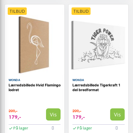
TILBUD
TILBUD
WONDA
WONDA
Lærredsbillede Hvid Flamingo
Lærredsbillede Tigerkraft 1
lodret
del bredformat
209,-
209,-
Vis
Vis
179,-
179,-
På lager
På lager