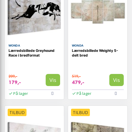
WONDA
WONDA
Lærredsbillede Greyhound
Lærredsbillede Weighty 5-
Race i bredformat
delt bred
209,-
519,-
Vis
Vis
179,-
479,-
På lager
På lager
TILBUD
TILBUD