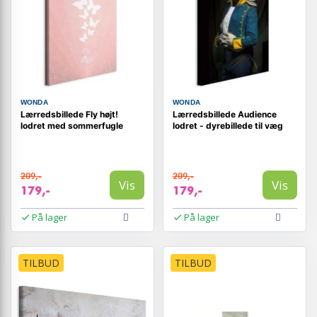
WONDA
WONDA
Lærredsbillede Fly højt!
Lærredsbillede Audience
lodret med sommerfugle
lodret - dyrebillede til væg
209,-
209,-
Vis
Vis
179,-
179,-
På lager
På lager
TILBUD
TILBUD