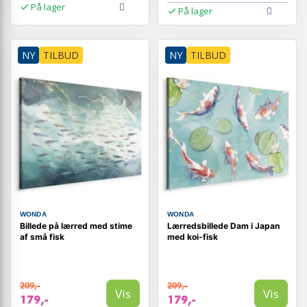
På lager
På lager
NY
TILBUD
NY
TILBUD
WONDA
WONDA
Billede på lærred med stime
Lærredsbillede Dam i Japan
af små fisk
med koi-fisk
209,-
209,-
Vis
Vis
179,-
179,-