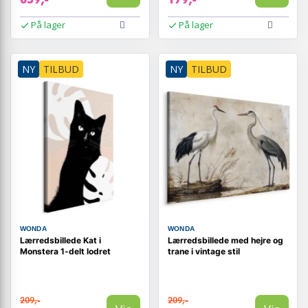
På lager
På lager
NY
TILBUD
NY
TILBUD
WONDA
WONDA
Lærredsbillede Kat i
Lærredsbillede med hejre og
Monstera 1-delt lodret
trane i vintage stil
209,-
209,-