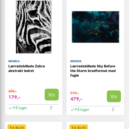
WONDA
WONDA
Lærredsbillede Zebra
Lærredsbillede Sky Before
abstrakt lodret
the Storm bredformat med
fugle
209,-
519,-
Vis
Vis
179,-
479,-
På lager
På lager
TILBUD
TILBUD