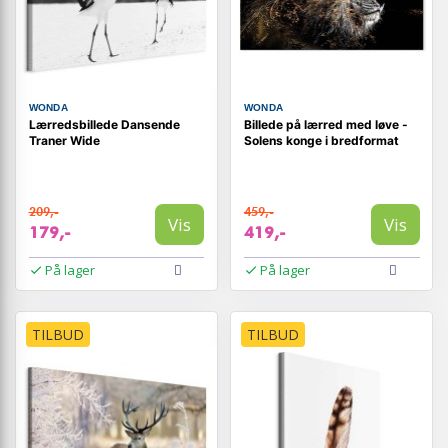
WONDA
WONDA
Lærredsbillede Dansende
Billede på lærred med løve -
Traner Wide
Solens konge i bredformat
209,-
459,-
Vis
Vis
179,-
419,-
På lager
På lager
TILBUD
TILBUD