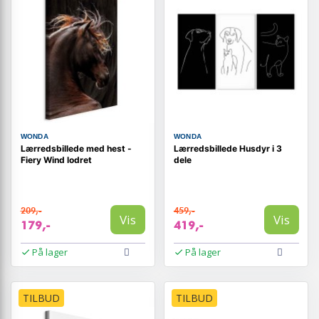
WONDA
WONDA
Lærredsbillede med hest -
Lærredsbillede Husdyr i 3
Fiery Wind lodret
dele
209,-
459,-
Vis
Vis
179,-
419,-
På lager
På lager
TILBUD
TILBUD