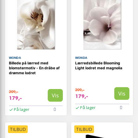
WONDA
WONDA
Billede på lærred med
Lærredsbillede Blooming
blomstermotiv - En dråbe af
Light lodret med magnolia
drømme lodret
209,-
209,-
Vis
Vis
179,-
179,-
På lager
På lager
TILBUD
TILBUD