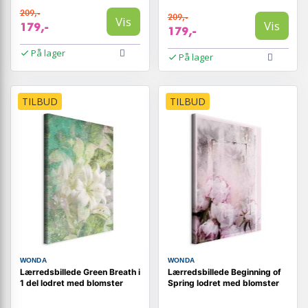
209,-
209,-
Vis
Vis
179,-
179,-
På lager
På lager
TILBUD
TILBUD
WONDA
WONDA
Lærredsbillede Green Breath i
Lærredsbillede Beginning of
1 del lodret med blomster
Spring lodret med blomster