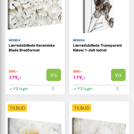
WONDA
WONDA
Lærredsbillede Keramiske
Lærredsbillede Transparent
Blade Bredformat
Kløver 1-delt lodret
209,-
209,-
Vis
Vis
179,-
179,-
På lager
På lager
TILBUD
TILBUD