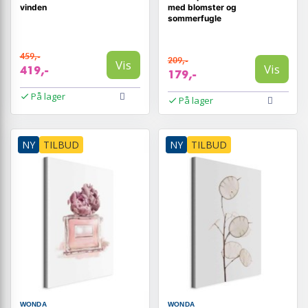
vinden
med blomster og
sommerfugle
459,-
209,-
Vis
Vis
419,-
179,-
På lager
På lager
NY
TILBUD
NY
TILBUD
WONDA
WONDA