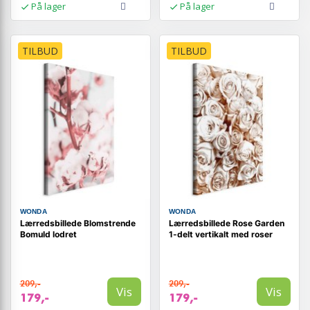
På lager
På lager
TILBUD
TILBUD
WONDA
WONDA
Lærredsbillede Blomstrende
Lærredsbillede Rose Garden
Bomuld lodret
1-delt vertikalt med roser
209,-
209,-
Vis
Vis
179,-
179,-