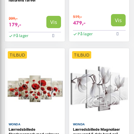
naturens farver
519,-
209,-
Vis
Vis
479,-
179,-
På lager
På lager
TILBUD
TILBUD
WONDA
WONDA
Lærredsbillede
Lærredsbillede Magnoliaer