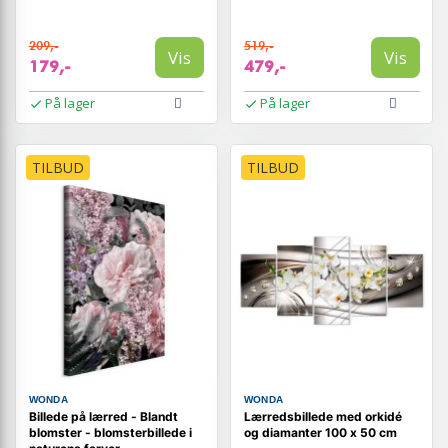
209,-
519,-
Vis
Vis
179,-
479,-
På lager
På lager
TILBUD
TILBUD
WONDA
WONDA
Billede på lærred - Blandt
Lærredsbillede med orkidé
blomster - blomsterbillede i
og diamanter 100 x 50 cm