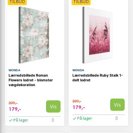
TILBUD
TILBUD
WONDA
WONDA
Lærredsbillede Roman
Lærredsbillede Ruby Stalk 1-
Flowers lodret - blomster
delt lodret
vægdekoration
209,-
209,-
Vis
Vis
179,-
179,-
På lager
På lager