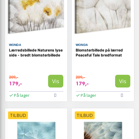
WONDA
WONDA
Lærredsbillede Naturens lyse
Blomsterbillede på lærred
side - bredt blomsterbillede
Peaceful Tale bredformat
209,-
209,-
Vis
Vis
179,-
179,-
På lager
På lager
TILBUD
TILBUD