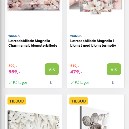
WONDA
WONDA
Lærredsbillede Magnolia
Lærredsbillede Magnolia i
Charm smalt blomsterbillede
blomst med blomstermotiv
599,-
519,-
Vis
Vis
559,-
479,-
På lager
På lager
TILBUD
TILBUD