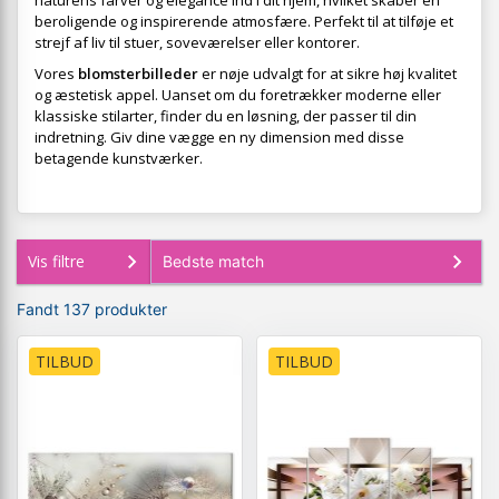
naturens farver og elegance ind i dit hjem, hvilket skaber en
beroligende og inspirerende atmosfære. Perfekt til at tilføje et
strejf af liv til stuer, soveværelser eller kontorer.
Vores
blomsterbilleder
er nøje udvalgt for at sikre høj kvalitet
og æstetisk appel. Uanset om du foretrækker moderne eller
klassiske stilarter, finder du en løsning, der passer til din
indretning. Giv dine vægge en ny dimension med disse
betagende kunstværker.
Vis filtre
Fandt 137 produkter
TILBUD
TILBUD