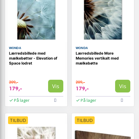
WONDA
WONDA
Lærredsbillede med
Lærredsbillede More
mælkebøtter - Elevation of
Memories vertikalt med
Space lodret
mælkebøtte
209,-
209,-
Vis
Vis
179,-
179,-
På lager
På lager
TILBUD
TILBUD