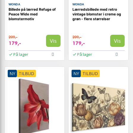
WONDA
WONDA
Billede på lærred Refuge of
Lærredsbillede med retro
Peace Wide med
vintage blomster i creme og
blomstermotiv
grøn - flere størrelser
209,-
209,-
Vis
Vis
179,-
179,-
På lager
På lager
NY
TILBUD
NY
TILBUD