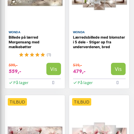
WONDA
WONDA
Billede på lærred
Lærredsbillede med blomster
Morgensang med
i 5 dele - Stiger op fra
mælkebøtter
underverdenen, bred
(1)
599,-
519,-
Vis
Vis
559,-
479,-
På lager
På lager
TILBUD
TILBUD