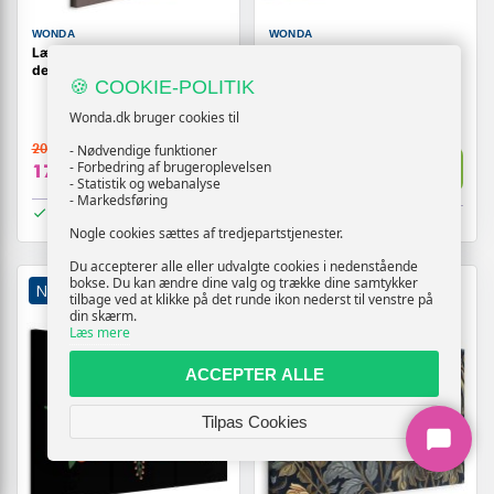
WONDA
WONDA
Lærredsbillede Rød Blomst 1-
Billede på lærred med
delt lodret
farverige tulipaner på
🍪 COOKIE-POLITIK
cremefarvet baggrund
Wonda.dk bruger cookies til
209,-
- Nødvendige funktioner
209,-
Vis
Vis
- Forbedring af brugeroplevelsen
179,-
179,-
- Statistik og webanalyse
- Markedsføring
På lager
På lager
Nogle cookies sættes af tredjepartstjenester.
Du accepterer alle eller udvalgte cookies i nedenstående
bokse. Du kan ændre dine valg og trække dine samtykker
NY
TILBUD
NY
TILBUD
tilbage ved at klikke på det runde ikon nederst til venstre på
din skærm.
Læs mere
ACCEPTER ALLE
Tilpas Cookies