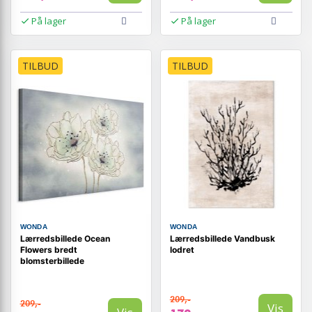
På lager
På lager
TILBUD
TILBUD
WONDA
WONDA
Lærredsbillede Ocean
Lærredsbillede Vandbusk
Flowers bredt
lodret
blomsterbillede
209,-
209,-
Vis