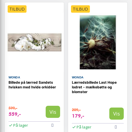
TILBUD
TILBUD
WONDA
WONDA
Billede på lærred Sandets
Lærredsbillede Last Hope
hvisken med hvide orkidéer
lodret - mælkebøtte og
blomster
599,-
209,-
Vis
Vis
559,-
179,-
På lager
På lager