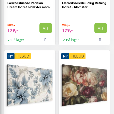
Lærredsbillede Parisian
Lærredsbillede Solrig Retning
Dream lodret blomster motiv
lodret - blomster
209,-
209,-
Vis
Vis
179,-
179,-
På lager
På lager
NY
TILBUD
NY
TILBUD