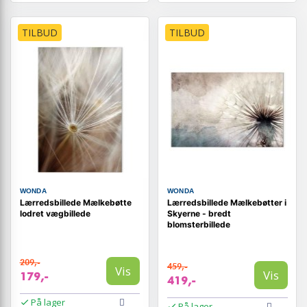
TILBUD
TILBUD
WONDA
WONDA
Lærredsbillede Mælkebøtte
Lærredsbillede Mælkebøtter i
lodret vægbillede
Skyerne - bredt
blomsterbillede
209,-
459,-
Vis
Vis
179,-
419,-
På lager
På lager