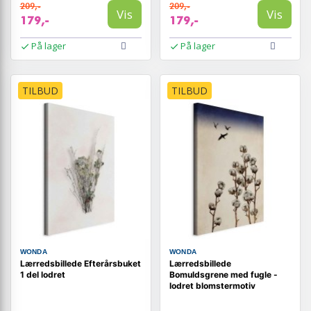
209,-
209,-
Vis
Vis
179,-
179,-
På lager
På lager
TILBUD
TILBUD
WONDA
WONDA
Lærredsbillede Efterårsbuket
Lærredsbillede
1 del lodret
Bomuldsgrene med fugle -
lodret blomstermotiv