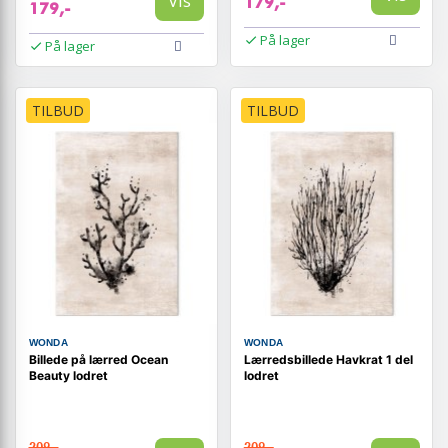
Vis
179,-
179,-
På lager
På lager
TILBUD
TILBUD
WONDA
WONDA
Billede på lærred Ocean
Lærredsbillede Havkrat 1 del
Beauty lodret
lodret
209,-
209,-