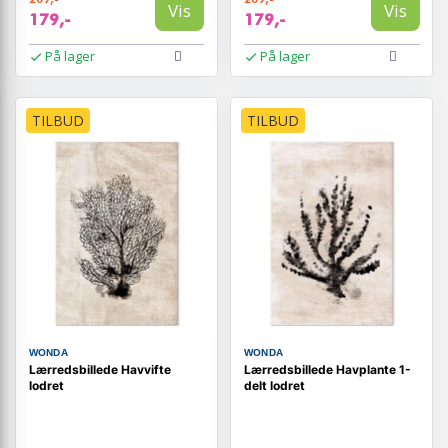
Vis
Vis
179,-
179,-
På lager
På lager
TILBUD
TILBUD
WONDA
WONDA
Lærredsbillede Havvifte
Lærredsbillede Havplante 1-
lodret
delt lodret