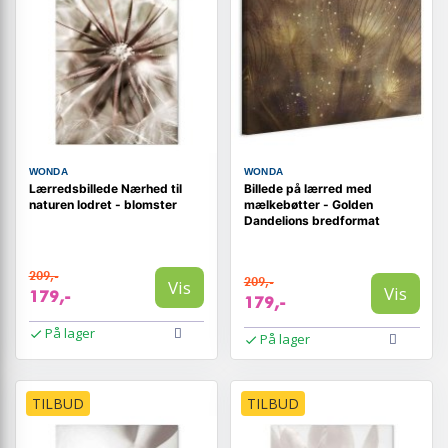
WONDA
WONDA
Lærredsbillede Nærhed til
Billede på lærred med
naturen lodret - blomster
mælkebøtter - Golden
Dandelions bredformat
209,-
209,-
Vis
Vis
179,-
179,-
På lager
På lager
TILBUD
TILBUD