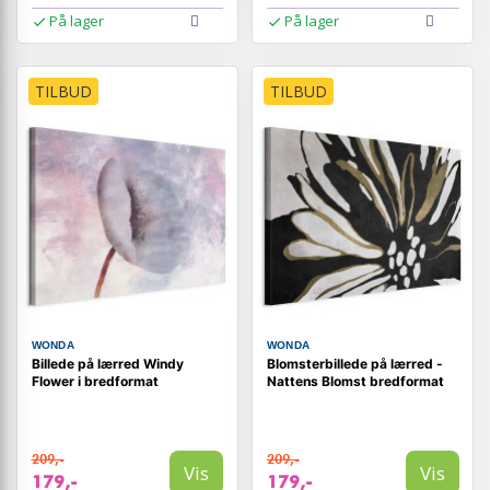
På lager
På lager
TILBUD
TILBUD
WONDA
WONDA
Billede på lærred Windy
Blomsterbillede på lærred -
Flower i bredformat
Nattens Blomst bredformat
209,-
209,-
Vis
Vis
179,-
179,-