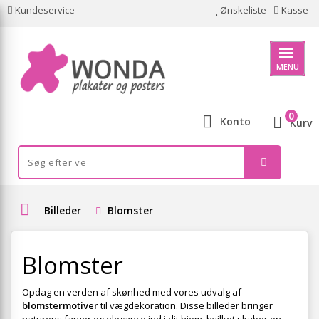
Kundeservice
Ønskeliste
Kasse
MENU
0
Konto
Kurv
Billeder
Blomster
Blomster
Opdag en verden af skønhed med vores udvalg af
blomstermotiver
til vægdekoration. Disse billeder bringer