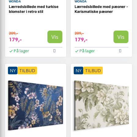
WONDA
WONDA
Lærredsbillede med turkise
Lærredsbillede med pæoner -
blomster i retro stil
Karismatiske pæoner
209,-
209,-
Vis
Vis
179,-
179,-
På lager
På lager
NY
TILBUD
NY
TILBUD