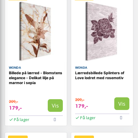
WONDA
WONDA
Billede på lærred - Blomstens
Lærredsbillede Splinters of
elegance - Delikat lilje på
Love lodret med rosemotiv
marmor i sepia
209,-
209,-
Vis
Vis
179,-
179,-
På lager
På lager