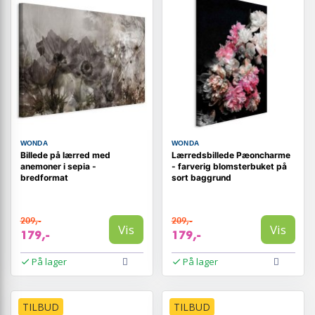
WONDA
WONDA
Billede på lærred med
Lærredsbillede Pæoncharme
anemoner i sepia -
- farverig blomsterbuket på
bredformat
sort baggrund
209,-
209,-
Vis
Vis
179,-
179,-
På lager
På lager
TILBUD
TILBUD