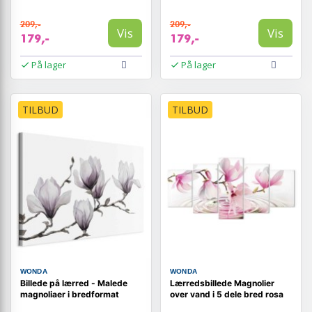
209,-
209,-
Vis
Vis
179,-
179,-
På lager
På lager
TILBUD
TILBUD
WONDA
WONDA
Billede på lærred - Malede
Lærredsbillede Magnolier
magnoliaer i bredformat
over vand i 5 dele bred rosa