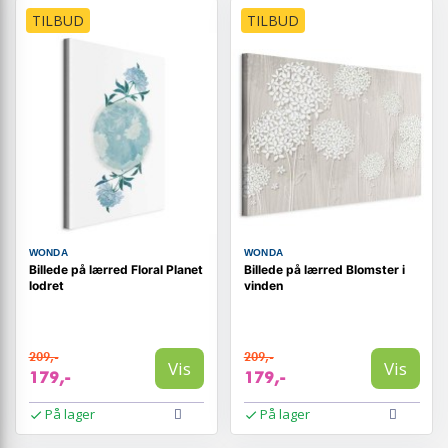
TILBUD
TILBUD
WONDA
WONDA
Billede på lærred Floral Planet
Billede på lærred Blomster i
lodret
vinden
209,-
209,-
Vis
Vis
179,-
179,-
På lager
På lager