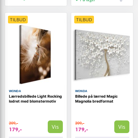
TILBUD
TILBUD
WONDA
WONDA
Lærredsbillede Light Rocking
Billede på lærred Magic
lodret med blomstermotiv
Magnolia bredformat
209,-
209,-
Vis
Vis
179,-
179,-