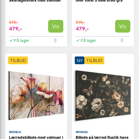
Skarlagenmark med valmuer
over vand 5 dele bred grå
519,-
519,-
Vis
Vis
479,-
479,-
På lager
På lager
TILBUD
NY
TILBUD
WONDA
WONDA
Lærredsbillede med valmuer i
Billede på lærred Rustik have