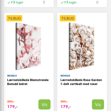
På lager
På lager
TILBUD
TILBUD
WONDA
WONDA
Lærredsbillede Blomstrende
Lærredsbillede Rose Garden
Bomuld lodret
1-delt vertikalt med roser
209,-
209,-
Vis
Vis
179,-
179,-