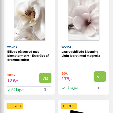
WONDA
WONDA
Billede på lærred med
Lærredsbillede Blooming
blomstermotiv - En dråbe af
Light lodret med magnolia
drømme lodret
209,-
209,-
Vis
Vis
179,-
179,-
På lager
På lager
TILBUD
TILBUD