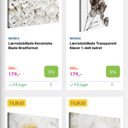
WONDA
WONDA
Lærredsbillede Keramiske
Lærredsbillede Transparent
Blade Bredformat
Kløver 1-delt lodret
209,-
209,-
Vis
Vis
179,-
179,-
På lager
På lager
TILBUD
TILBUD