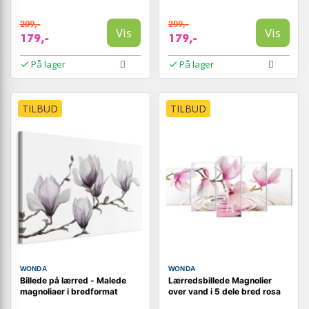
209,-
209,-
Vis
Vis
179,-
179,-
På lager
På lager
TILBUD
TILBUD
WONDA
WONDA
Billede på lærred - Malede
Lærredsbillede Magnolier
magnoliaer i bredformat
over vand i 5 dele bred rosa