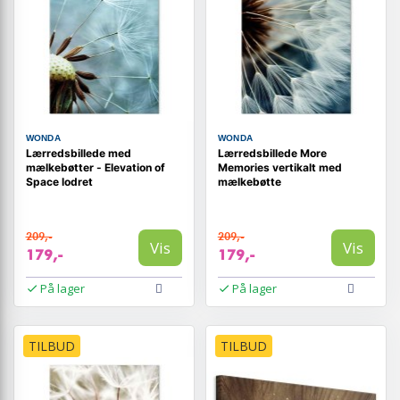
WONDA
WONDA
Lærredsbillede med
Lærredsbillede More
mælkebøtter - Elevation of
Memories vertikalt med
Space lodret
mælkebøtte
209,-
209,-
Vis
Vis
179,-
179,-
På lager
På lager
TILBUD
TILBUD