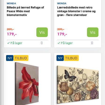
WONDA
WONDA
Billede på lærred Refuge of
Lærredsbillede med retro
Peace Wide med
vintage blomster i creme og
blomstermotiv
grøn - flere størrelser
209,-
209,-
Vis
Vis
179,-
179,-
På lager
På lager
NY
TILBUD
NY
TILBUD