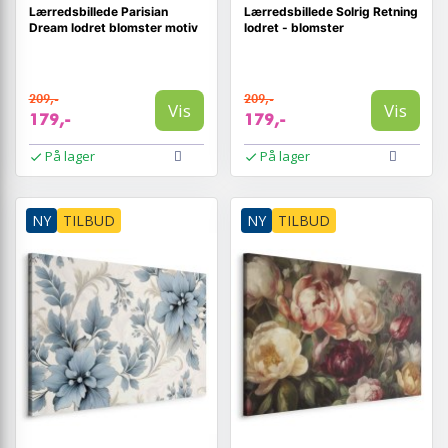
Lærredsbillede Parisian
Lærredsbillede Solrig Retning
Dream lodret blomster motiv
lodret - blomster
209,-
209,-
Vis
Vis
179,-
179,-
På lager
På lager
NY
TILBUD
NY
TILBUD