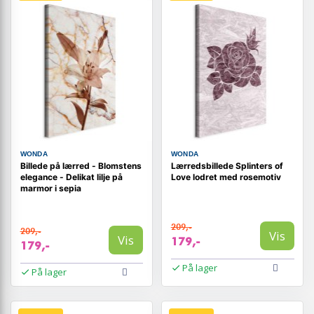
WONDA
WONDA
Billede på lærred - Blomstens
Lærredsbillede Splinters of
elegance - Delikat lilje på
Love lodret med rosemotiv
marmor i sepia
209,-
209,-
Vis
Vis
179,-
179,-
På lager
På lager