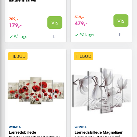
naturens farver
519,-
209,-
Vis
Vis
479,-
179,-
På lager
På lager
TILBUD
TILBUD
WONDA
WONDA
Lærredsbillede
Lærredsbillede Magnoliaer