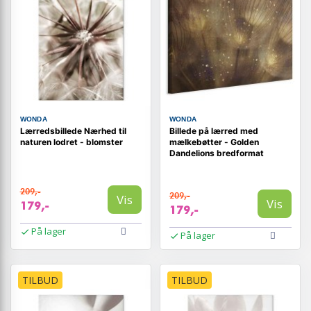
WONDA
WONDA
Lærredsbillede Nærhed til
Billede på lærred med
naturen lodret - blomster
mælkebøtter - Golden
Dandelions bredformat
209,-
209,-
Vis
Vis
179,-
179,-
På lager
På lager
TILBUD
TILBUD