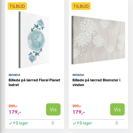
TILBUD
TILBUD
WONDA
WONDA
Billede på lærred Floral Planet
Billede på lærred Blomster i
lodret
vinden
209,-
209,-
Vis
Vis
179,-
179,-
På lager
På lager