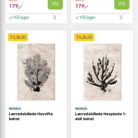
Vis
Vis
179,-
179,-
På lager
På lager
TILBUD
TILBUD
WONDA
WONDA
Lærredsbillede Havvifte
Lærredsbillede Havplante 1-
lodret
delt lodret