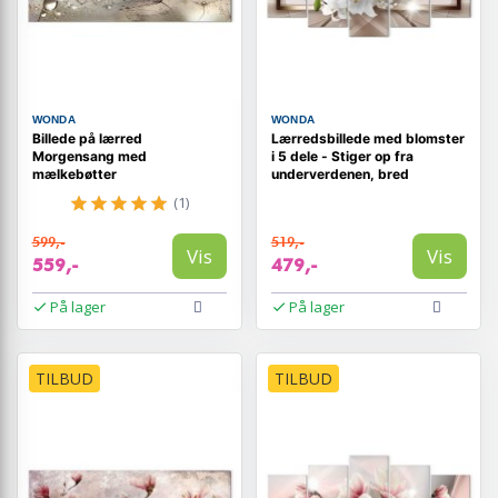
WONDA
WONDA
Billede på lærred
Lærredsbillede med blomster
Morgensang med
i 5 dele - Stiger op fra
mælkebøtter
underverdenen, bred
(1)
599,-
519,-
Vis
Vis
559,-
479,-
På lager
På lager
TILBUD
TILBUD