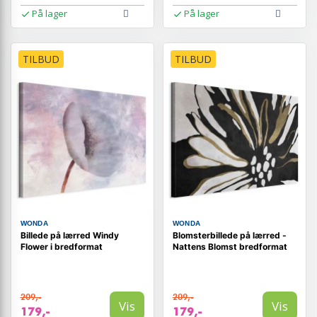
På lager
På lager
TILBUD
TILBUD
WONDA
WONDA
Billede på lærred Windy
Blomsterbillede på lærred -
Flower i bredformat
Nattens Blomst bredformat
209,-
209,-
Vis
Vis
179,-
179,-