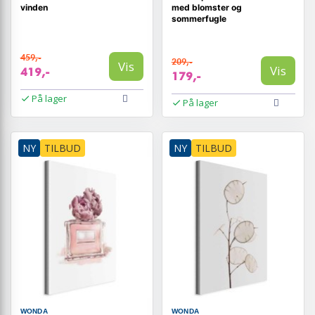
vinden
med blomster og
sommerfugle
459,-
209,-
Vis
Vis
419,-
179,-
På lager
På lager
NY
TILBUD
NY
TILBUD
WONDA
WONDA