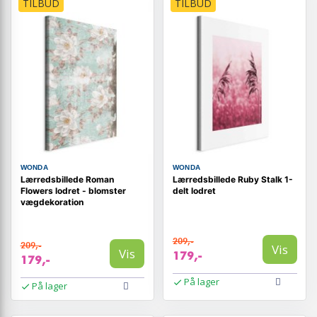
TILBUD
TILBUD
WONDA
WONDA
Lærredsbillede Roman
Lærredsbillede Ruby Stalk 1-
Flowers lodret - blomster
delt lodret
vægdekoration
209,-
209,-
Vis
Vis
179,-
179,-
På lager
På lager