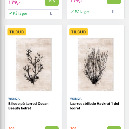
Vis
179,-
179,-
På lager
På lager
TILBUD
TILBUD
WONDA
WONDA
Billede på lærred Ocean
Lærredsbillede Havkrat 1 del
Beauty lodret
lodret
209,-
209,-