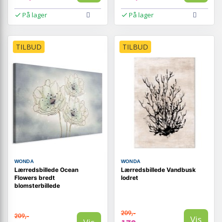
På lager
På lager
TILBUD
TILBUD
WONDA
WONDA
Lærredsbillede Ocean
Lærredsbillede Vandbusk
Flowers bredt
lodret
blomsterbillede
209,-
209,-
Vis