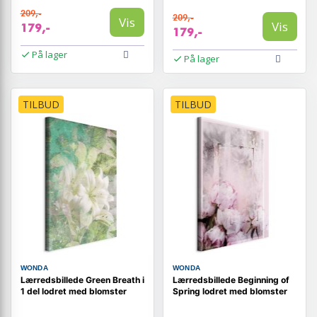
209,-
209,-
Vis
Vis
179,-
179,-
På lager
På lager
TILBUD
TILBUD
WONDA
WONDA
Lærredsbillede Green Breath i
Lærredsbillede Beginning of
1 del lodret med blomster
Spring lodret med blomster