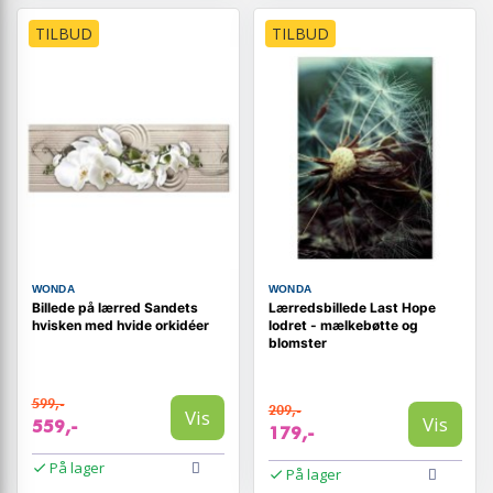
TILBUD
TILBUD
WONDA
WONDA
Billede på lærred Sandets
Lærredsbillede Last Hope
hvisken med hvide orkidéer
lodret - mælkebøtte og
blomster
599,-
209,-
Vis
Vis
559,-
179,-
På lager
På lager