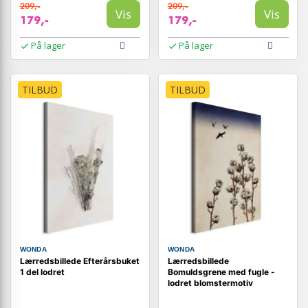
209,-
209,-
Vis
Vis
179,-
179,-
På lager
På lager
TILBUD
TILBUD
WONDA
WONDA
Lærredsbillede Efterårsbuket
Lærredsbillede
1 del lodret
Bomuldsgrene med fugle -
lodret blomstermotiv