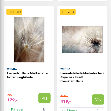
TILBUD
TILBUD
WONDA
WONDA
Lærredsbillede Mælkebøtte
Lærredsbillede Mælkebøtter i
lodret vægbillede
Skyerne - bredt
blomsterbillede
209,-
459,-
Vis
Vis
179,-
419,-
På lager
På lager