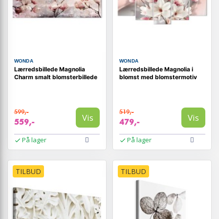
WONDA
WONDA
Lærredsbillede Magnolia
Lærredsbillede Magnolia i
Charm smalt blomsterbillede
blomst med blomstermotiv
599,-
519,-
Vis
Vis
559,-
479,-
På lager
På lager
TILBUD
TILBUD