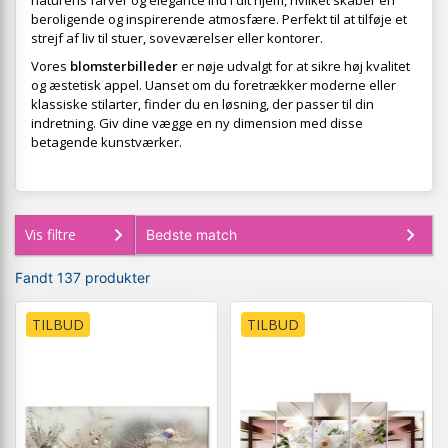
naturens farver og elegance ind i dit hjem, hvilket skaber en
beroligende og inspirerende atmosfære. Perfekt til at tilføje et
strejf af liv til stuer, soveværelser eller kontorer.
Vores
blomsterbilleder
er nøje udvalgt for at sikre høj kvalitet
og æstetisk appel. Uanset om du foretrækker moderne eller
klassiske stilarter, finder du en løsning, der passer til din
indretning. Giv dine vægge en ny dimension med disse
betagende kunstværker.
Vis filtre
Fandt 137 produkter
TILBUD
TILBUD