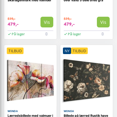
Skarlagenmark med valmuer
over vand 5 dele bred grå
519,-
519,-
Vis
Vis
479,-
479,-
På lager
På lager
TILBUD
NY
TILBUD
WONDA
WONDA
Lærredsbillede med valmuer i
Billede på lærred Rustik have