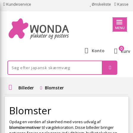
Kundeservice
Ønskeliste
Kasse
MENU
0
Konto
Kurv
Billeder
Blomster
Blomster
Opdag en verden af skønhed med vores udvalg af
blomstermotiver
til vægdekoration. Disse billeder bringer