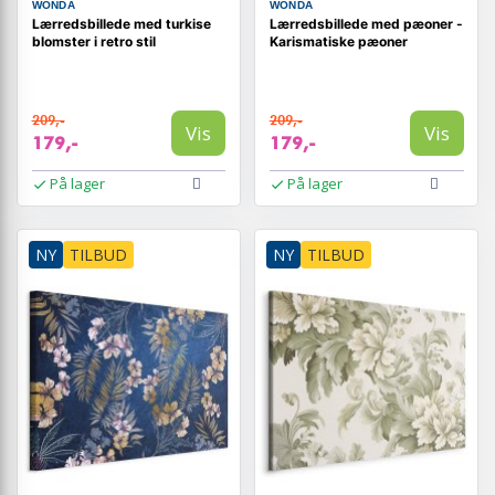
WONDA
WONDA
Lærredsbillede med turkise
Lærredsbillede med pæoner -
blomster i retro stil
Karismatiske pæoner
209,-
209,-
Vis
Vis
179,-
179,-
På lager
På lager
NY
TILBUD
NY
TILBUD