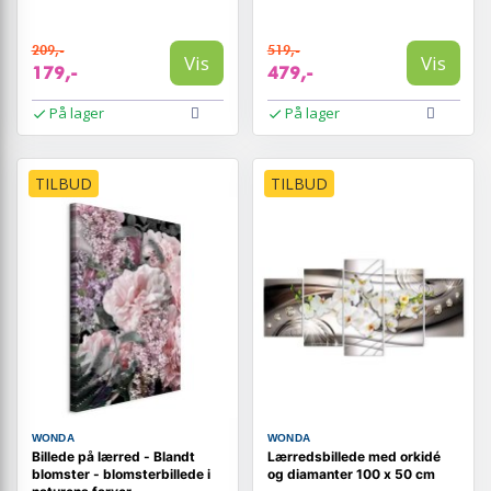
209,-
519,-
Vis
Vis
179,-
479,-
På lager
På lager
TILBUD
TILBUD
WONDA
WONDA
Billede på lærred - Blandt
Lærredsbillede med orkidé
blomster - blomsterbillede i
og diamanter 100 x 50 cm