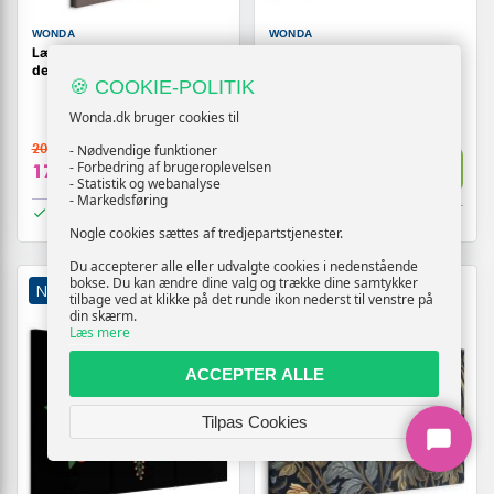
WONDA
WONDA
Lærredsbillede Rød Blomst 1-
Billede på lærred med
delt lodret
farverige tulipaner på
🍪 COOKIE-POLITIK
cremefarvet baggrund
Wonda.dk bruger cookies til
209,-
- Nødvendige funktioner
209,-
Vis
Vis
- Forbedring af brugeroplevelsen
179,-
179,-
- Statistik og webanalyse
- Markedsføring
På lager
På lager
Nogle cookies sættes af tredjepartstjenester.
Du accepterer alle eller udvalgte cookies i nedenstående
bokse. Du kan ændre dine valg og trække dine samtykker
NY
TILBUD
NY
TILBUD
tilbage ved at klikke på det runde ikon nederst til venstre på
din skærm.
Læs mere
ACCEPTER ALLE
Tilpas Cookies