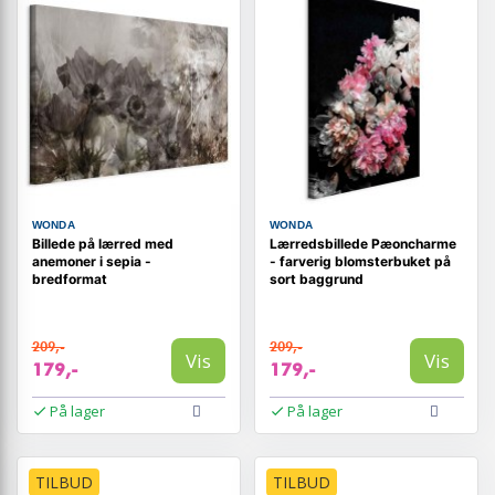
WONDA
WONDA
Billede på lærred med
Lærredsbillede Pæoncharme
anemoner i sepia -
- farverig blomsterbuket på
bredformat
sort baggrund
209,-
209,-
Vis
Vis
179,-
179,-
På lager
På lager
TILBUD
TILBUD