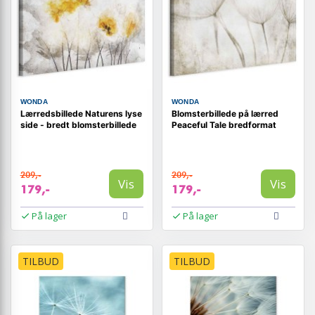
WONDA
WONDA
Lærredsbillede Naturens lyse
Blomsterbillede på lærred
side - bredt blomsterbillede
Peaceful Tale bredformat
209,-
209,-
Vis
Vis
179,-
179,-
På lager
På lager
TILBUD
TILBUD