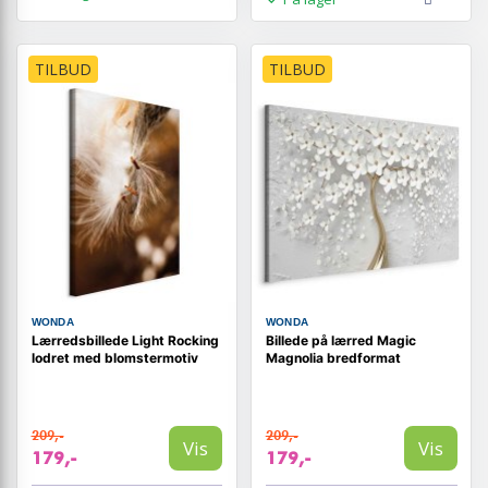
TILBUD
TILBUD
WONDA
WONDA
Lærredsbillede Light Rocking
Billede på lærred Magic
lodret med blomstermotiv
Magnolia bredformat
209,-
209,-
Vis
Vis
179,-
179,-