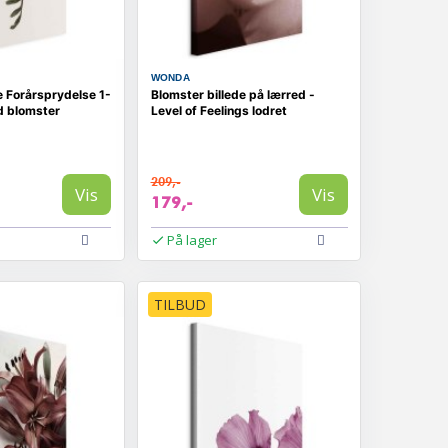
WONDA
e Forårsprydelse 1-
Blomster billede på lærred -
d blomster
Level of Feelings lodret
209,-
Vis
Vis
179,-
På lager
TILBUD