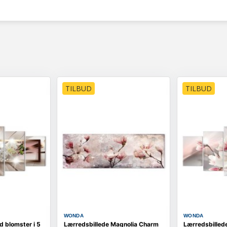
TILBUD
TILBUD
WONDA
WONDA
 blomster i 5
Lærredsbillede Magnolia Charm
Lærredsbillede