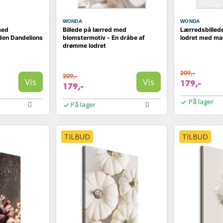
WONDA
WONDA
med
Billede på lærred med
Lærredsbilled
den Dandelions
blomstermotiv - En dråbe af
lodret med ma
drømme lodret
209,-
209,-
Vis
Vis
179,-
179,-
På lager
På lager
TILBUD
TILBUD