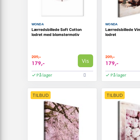
WONDA
WONDA
Lærredsbillede Soft Cotton
Lærredsbillede Vi
lodret med blomstermotiv
lodret
209,-
209,-
Vis
179,-
179,-
På lager
På lager
TILBUD
TILBUD