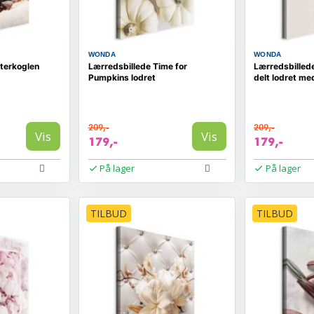
WONDA
WONDA
nterkoglen
Lærredsbillede Time for
Lærredsbilled
Pumpkins lodret
delt lodret me
209,-
209,-
Vis
Vis
179,-
179,-
På lager
På lager
TILBUD
TILBUD