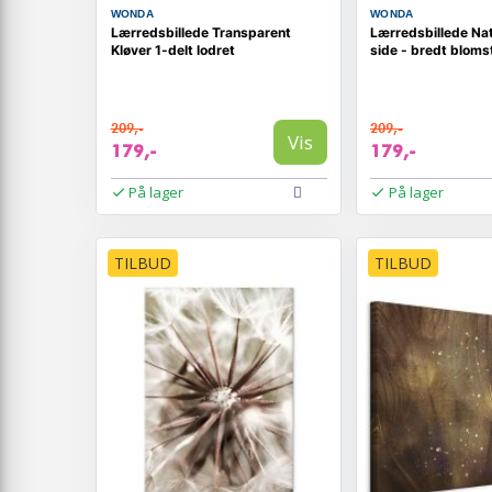
WONDA
WONDA
Lærredsbillede Transparent
Lærredsbillede Na
Kløver 1-delt lodret
side - bredt bloms
209,-
209,-
Vis
179,-
179,-
På lager
På lager
TILBUD
TILBUD