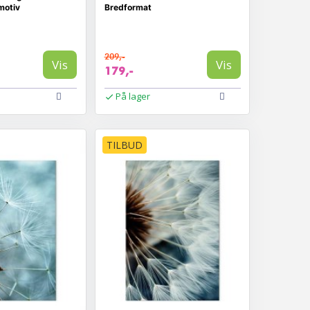
motiv
Bredformat
209,-
Vis
Vis
179,-
På lager
TILBUD