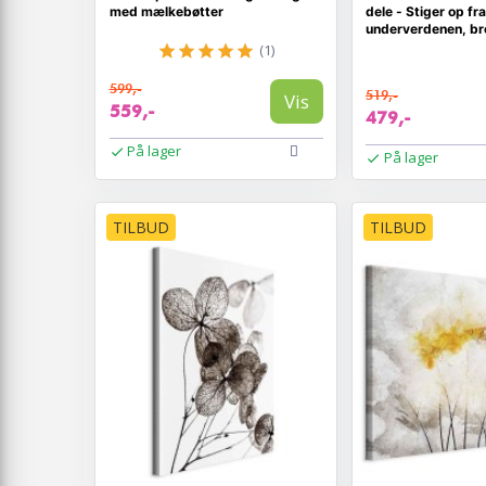
med mælkebøtter
dele - Stiger op fra
underverdenen, br
(1)
599,-
519,-
Vis
559,-
479,-
På lager
På lager
TILBUD
TILBUD