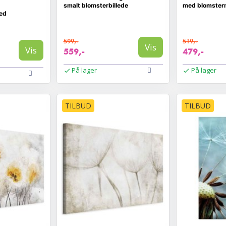
smalt blomsterbillede
med blomster
ed
599,-
519,-
Vis
Vis
559,-
479,-
På lager
På lager
TILBUD
TILBUD