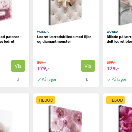
WONDA
WONDA
med pæoner -
Lodret lærredsbillede med liljer
Billede på lærr
se lodret
og diamantmønster
delt lodret bl
209,-
209,-
Vis
Vis
179,-
179,-
På lager
På lager
TILBUD
TILBUD