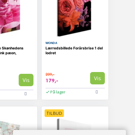
WONDA
e Skønhedens
Lærredsbillede Forårsbrise 1 del
ink pæon,
lodret
209,-
Vis
Vis
179,-
På lager
TILBUD