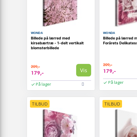
WONDA
WONDA
Billede på lærred med
Billede på lærred 
kirsebærtræ - 1-delt vertikalt
Forårets Delikates
blomsterbillede
209,-
209,-
Vis
179,-
179,-
På lager
På lager
TILBUD
TILBUD