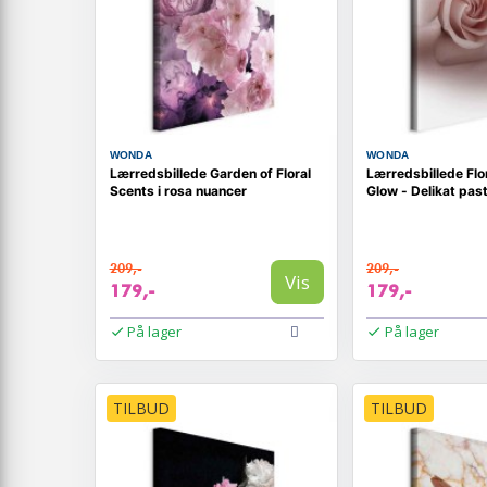
WONDA
WONDA
Lærredsbillede Garden of Floral
Lærredsbillede Flo
Scents i rosa nuancer
Glow - Delikat pas
209,-
209,-
Vis
179,-
179,-
På lager
På lager
TILBUD
TILBUD