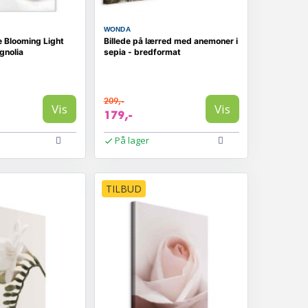
WONDA
e Blooming Light
Billede på lærred med anemoner i
gnolia
sepia - bredformat
209,-
Vis
Vis
179,-
På lager
TILBUD