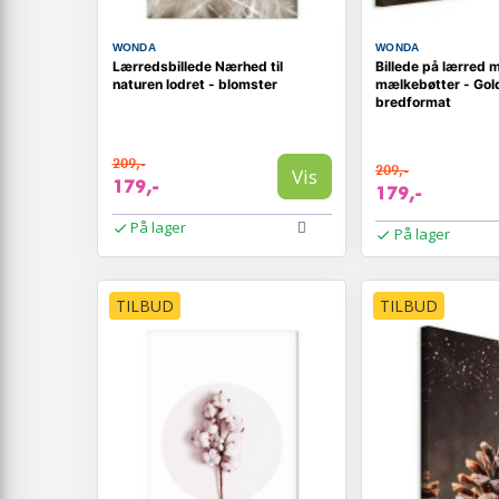
WONDA
WONDA
Lærredsbillede Nærhed til
Billede på lærred 
naturen lodret - blomster
mælkebøtter - Gol
bredformat
209,-
209,-
Vis
179,-
179,-
På lager
På lager
TILBUD
TILBUD