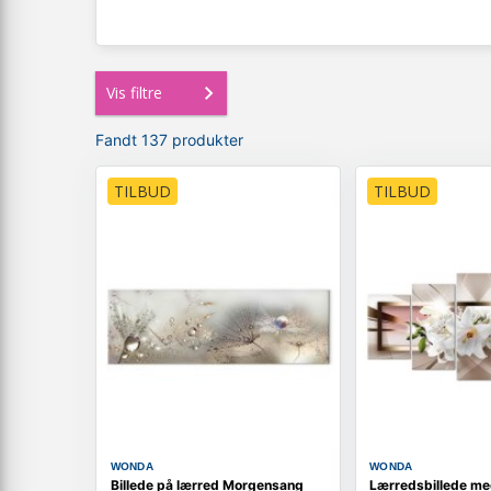
Vis filtre
Fandt 137 produkter
TILBUD
TILBUD
WONDA
WONDA
Billede på lærred Morgensang
Lærredsbillede med