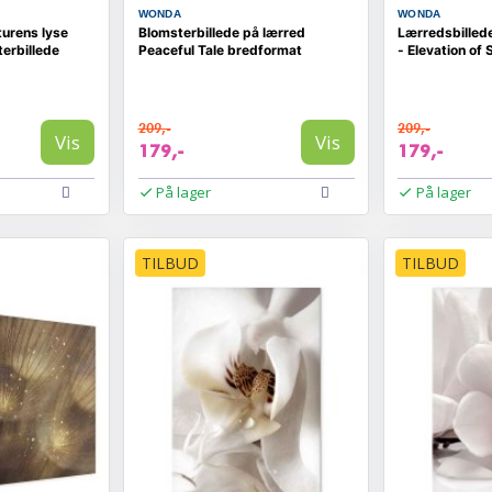
WONDA
WONDA
turens lyse
Blomsterbillede på lærred
Lærredsbilled
terbillede
Peaceful Tale bredformat
- Elevation of
209,-
209,-
Vis
Vis
179,-
179,-
På lager
På lager
TILBUD
TILBUD