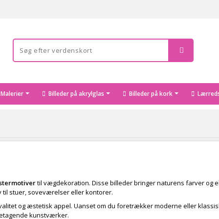
Malerier
Billeder på akrylglas
Billeder på kork
Lærreds
stermotiver
til vægdekoration. Disse billeder bringer naturens farver og e
iv til stuer, soveværelser eller kontorer.
kvalitet og æstetisk appel. Uanset om du foretrækker moderne eller klassiske
betagende kunstværker.