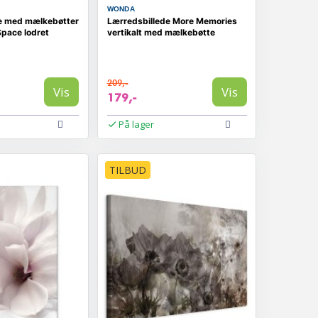
WONDA
e med mælkebøtter
Lærredsbillede More Memories
 Space lodret
vertikalt med mælkebøtte
209,-
Vis
Vis
179,-
På lager
TILBUD