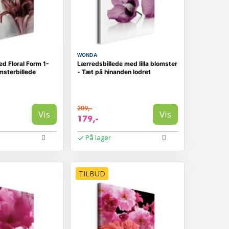
WONDA
ed Floral Form 1-
Lærredsbillede med lilla blomster
omsterbillede
- Tæt på hinanden lodret
209,-
Vis
Vis
179,-
På lager
TILBUD