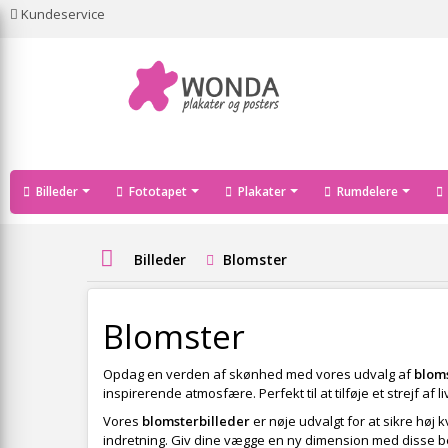
Kundeservice
Billeder
Fototapet
Plakater
Rumdelere
Billeder
Blomster
Blomster
Opdag en verden af skønhed med vores udvalg af
blom
inspirerende atmosfære. Perfekt til at tilføje et strejf af l
Vores
blomsterbilleder
er nøje udvalgt for at sikre høj 
indretning. Giv dine vægge en ny dimension med disse 