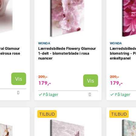
WONDA
WONDA
ral Glamour
Lærredsbillede Flowery Glamour
Lærredsbilled
telrosa rose
1-delt - blomsterblade i rosa
blomstring - P
nuancer
enkeltpanel
209,-
209,-
Vis
Vis
179,-
179,-
På lager
På lager
TILBUD
TILBUD