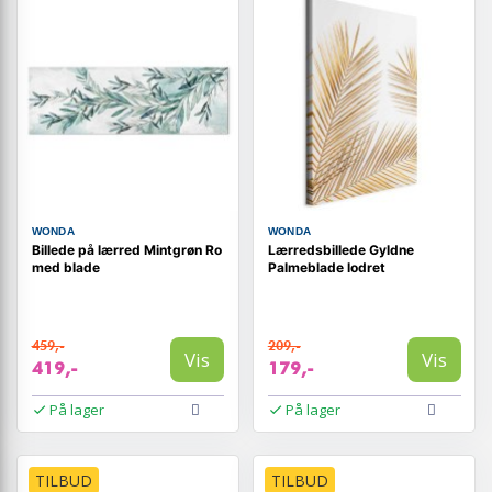
WONDA
WONDA
Billede på lærred Mintgrøn Ro
Lærredsbillede Gyldne
med blade
Palmeblade lodret
459,-
209,-
Vis
Vis
419,-
179,-
På lager
På lager
TILBUD
TILBUD