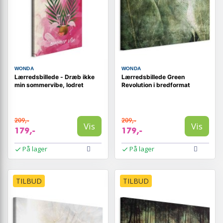
WONDA
WONDA
Lærredsbillede - Dræb ikke
Lærredsbillede Green
min sommervibe, lodret
Revolution i bredformat
209,-
209,-
Vis
Vis
179,-
179,-
På lager
På lager
TILBUD
TILBUD