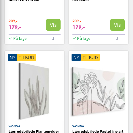
209,-
209,-
Vis
Vis
179,-
179,-
På lager
På lager
NY
TILBUD
NY
TILBUD
WONDA
WONDA
Lærredsbillede Plantemylder
Lærredsbillede Pastel line art