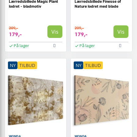
Lærredsbillede Magic Plant
Lærredsbillede Finesse of
lodret - bladmotiv
Nature lodret med blade
209,-
209,-
Vis
Vis
179,-
179,-
På lager
På lager
NY
TILBUD
NY
TILBUD
WONDA
WONDA