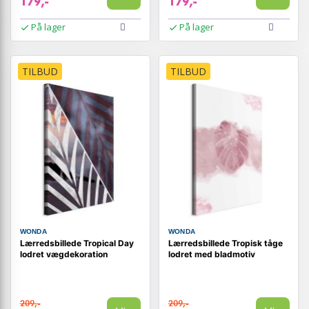
179,-
179,-
På lager
På lager
TILBUD
TILBUD
WONDA
WONDA
Lærredsbillede Tropical Day
Lærredsbillede Tropisk tåge
lodret vægdekoration
lodret med bladmotiv
209,-
209,-