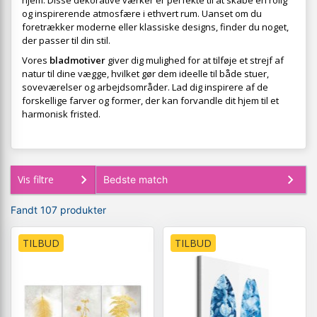
hjem. Disse dekorative værker er perfekte til at skabe en rolig
og inspirerende atmosfære i ethvert rum. Uanset om du
foretrækker moderne eller klassiske designs, finder du noget,
der passer til din stil.
Vores
bladmotiver
giver dig mulighed for at tilføje et strejf af
natur til dine vægge, hvilket gør dem ideelle til både stuer,
soveværelser og arbejdsområder. Lad dig inspirere af de
forskellige farver og former, der kan forvandle dit hjem til et
harmonisk fristed.
Vis filtre
Fandt 107 produkter
TILBUD
TILBUD