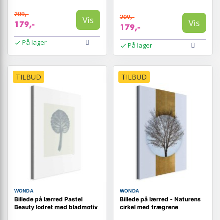
209,-
209,-
Vis
Vis
179,-
179,-
På lager
På lager
TILBUD
TILBUD
WONDA
WONDA
Billede på lærred Pastel
Billede på lærred - Naturens
Beauty lodret med bladmotiv
cirkel med trægrene