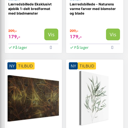
Lærredsbillede Eksklusivt
Lærredsbillede - Naturens
øjeblik 1-delt bredformat
varme farver med blomster
med bladmønster
og blade
209,-
209,-
Vis
Vis
179,-
179,-
På lager
På lager
NY
TILBUD
NY
TILBUD