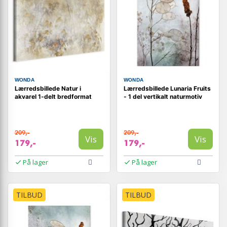
WONDA
WONDA
Lærredsbillede Natur i
Lærredsbillede Lunaria Fruits
akvarel 1-delt bredformat
- 1 del vertikalt naturmotiv
209,-
209,-
Vis
Vis
179,-
179,-
På lager
På lager
TILBUD
TILBUD