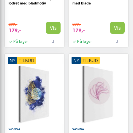
lodret med bladmotiv
med blade
209,-
209,-
Vis
Vis
179,-
179,-
På lager
På lager
NY
TILBUD
NY
TILBUD
WONDA
WONDA