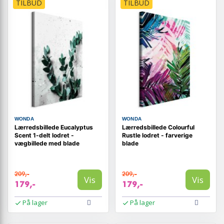
TILBUD
TILBUD
WONDA
WONDA
Lærredsbillede Eucalyptus
Lærredsbillede Colourful
Scent 1-delt lodret -
Rustle lodret - farverige
vægbillede med blade
blade
209,-
209,-
Vis
Vis
179,-
179,-
På lager
På lager