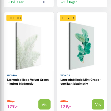
På lager
På lager
TILBUD
TILBUD
WONDA
WONDA
Lærredsbillede Velvet Green
Lærredsbillede Mint Grace -
- lodret bladmotiv
vertikalt bladmotiv
209,-
209,-
Vis
Vis
179,-
179,-