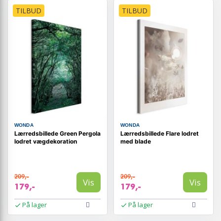
TILBUD
TILBUD
WONDA
WONDA
Lærredsbillede Green Pergola
Lærredsbillede Flare lodret
lodret vægdekoration
med blade
209,-
209,-
Vis
Vis
179,-
179,-
På lager
På lager