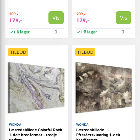
209,-
209,-
Vis
Vis
179,-
179,-
På lager
På lager
TILBUD
TILBUD
WONDA
WONDA
Lærredsbillede Colorful Rock
Lærredsbillede
1-delt bredformat - tredje
Efterårsskumring 1-delt
variant
bredformat