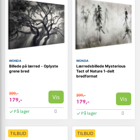
WONDA
WONDA
Billede på lærred - Oplyste
Lærredsbillede Mysterious
grene bred
Tact of Nature 1-delt
bredformat
209,-
209,-
Vis
Vis
179,-
179,-
På lager
På lager
TILBUD
TILBUD