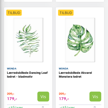
TILBUD
TILBUD
WONDA
WONDA
Lærredsbillede Dancing Leaf
Lærredsbillede Akvarel
lodret - bladmotiv
Monstera lodret
209,-
209,-
Vis
Vis
179,-
179,-
På lager
På lager