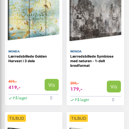
WONDA
WONDA
Lærredsbillede Golden
Lærredsbillede Symbiose
Harvest i 3 dele
med naturen - 1-delt
bredformat
459,-
209,-
Vis
Vis
419,-
179,-
På lager
På lager
TILBUD
TILBUD