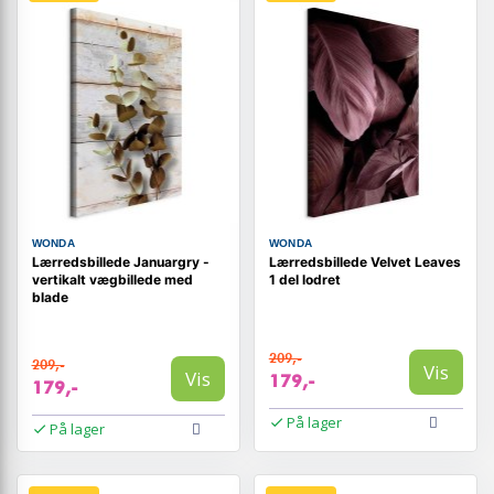
WONDA
WONDA
Lærredsbillede Januargry -
Lærredsbillede Velvet Leaves
vertikalt vægbillede med
1 del lodret
blade
209,-
209,-
Vis
Vis
179,-
179,-
På lager
På lager