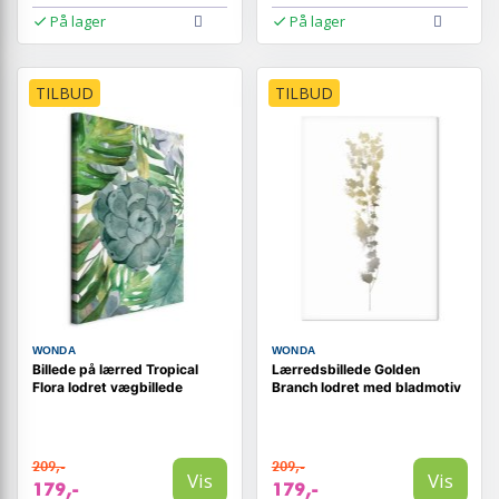
På lager
På lager
TILBUD
TILBUD
WONDA
WONDA
Billede på lærred Tropical
Lærredsbillede Golden
Flora lodret vægbillede
Branch lodret med bladmotiv
209,-
209,-
Vis
Vis
179,-
179,-