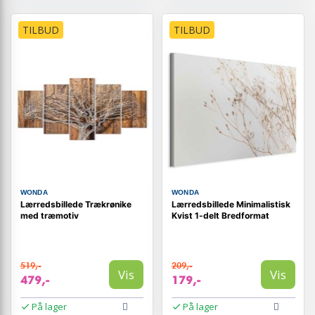
TILBUD
TILBUD
WONDA
WONDA
Lærredsbillede Trækrønike
Lærredsbillede Minimalistisk
med træmotiv
Kvist 1-delt Bredformat
519,-
209,-
Vis
Vis
479,-
179,-
På lager
På lager