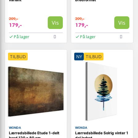
209,-
209,-
Vis
Vis
179,-
179,-
På lager
På lager
TILBUD
NY
TILBUD
WONDA
WONDA
Lærredsbillede Etude 1-delt
Lærredsbillede Solrig vinter 1
bred 120 x 80 cm
del lodret