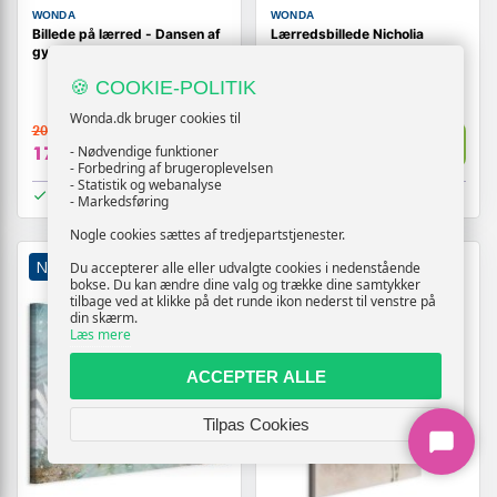
WONDA
WONDA
Billede på lærred - Dansen af
Lærredsbillede Nicholia
gyldne blade, bredformat
Eucalyptus 1-delt lodret
🍪 COOKIE-POLITIK
Wonda.dk bruger cookies til
209,-
209,-
Vis
Vis
- Nødvendige funktioner
179,-
179,-
- Forbedring af brugeroplevelsen
- Statistik og webanalyse
På lager
På lager
- Markedsføring
Nogle cookies sættes af tredjepartstjenester.
NY
TILBUD
NY
TILBUD
Du accepterer alle eller udvalgte cookies i nedenstående
bokse. Du kan ændre dine valg og trække dine samtykker
tilbage ved at klikke på det runde ikon nederst til venstre på
din skærm.
Læs mere
ACCEPTER ALLE
Tilpas Cookies