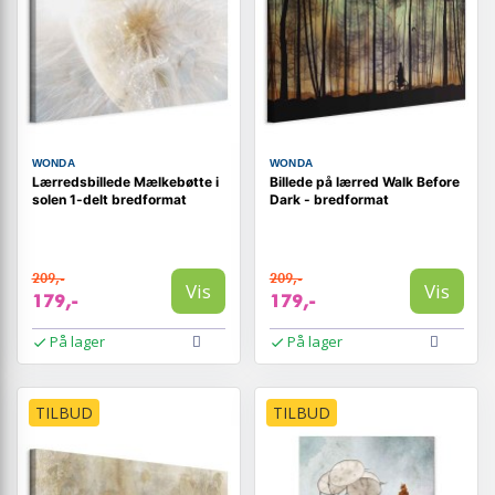
WONDA
WONDA
Lærredsbillede Mælkebøtte i
Billede på lærred Walk Before
solen 1-delt bredformat
Dark - bredformat
209,-
209,-
Vis
Vis
179,-
179,-
På lager
På lager
TILBUD
TILBUD