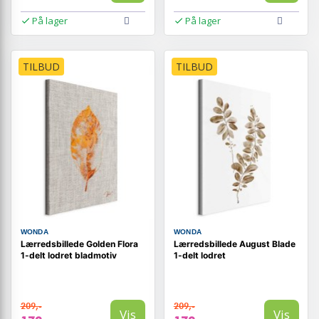
På lager
På lager
TILBUD
TILBUD
WONDA
WONDA
Lærredsbillede Golden Flora
Lærredsbillede August Blade
1-delt lodret bladmotiv
1-delt lodret
209,-
209,-
Vis
Vis