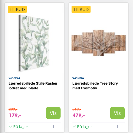
TILBUD
TILBUD
WONDA
WONDA
Lærredsbillede Stille Raslen
Lærredsbillede Tree Story
lodret med blade
med træmotiv
209,-
519,-
Vis
Vis
179,-
479,-
På lager
På lager