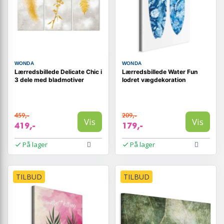
WONDA
WONDA
Lærredsbillede Delicate Chic i
Lærredsbillede Water Fun
3 dele med bladmotiver
lodret vægdekoration
459,-
209,-
Vis
Vis
419,-
179,-
På lager
På lager
TILBUD
TILBUD