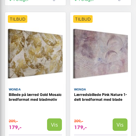
TILBUD
TILBUD
WONDA
WONDA
Billede på lærred Gold Mosaic
Lærredsbillede Pink Nature 1-
bredformat med bladmotiv
delt bredformat med blade
209,-
209,-
Vis
Vis
179,-
179,-