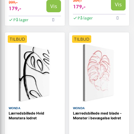
209,-
209,-
Vis
Vis
179,-
179,-
På lager
På lager
TILBUD
TILBUD
WONDA
WONDA
Lærredsbillede Hvid
Lærredsbillede med blade -
Monstera lodret
Monster i bevægelse lodret