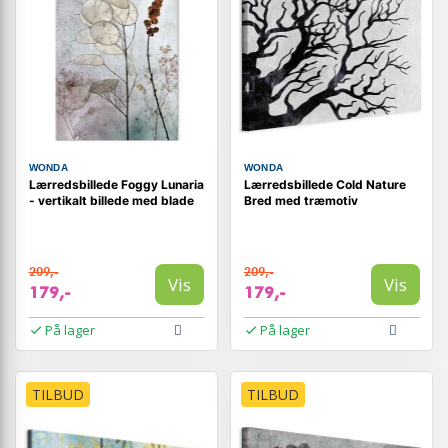
WONDA
WONDA
Lærredsbillede Foggy Lunaria
Lærredsbillede Cold Nature
- vertikalt billede med blade
Bred med træmotiv
209,-
209,-
Vis
Vis
179,-
179,-
På lager
På lager
TILBUD
TILBUD