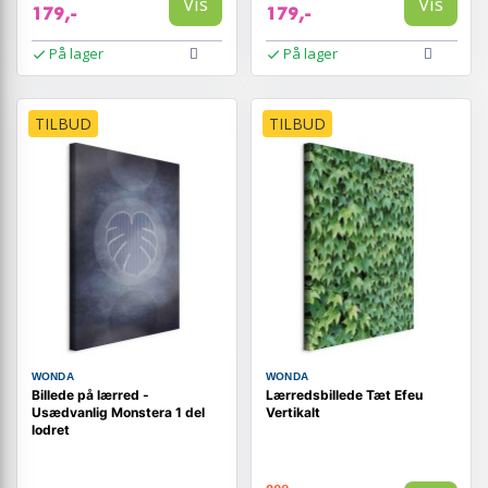
Vis
Vis
179,-
179,-
På lager
På lager
TILBUD
TILBUD
WONDA
WONDA
Billede på lærred -
Lærredsbillede Tæt Efeu
Usædvanlig Monstera 1 del
Vertikalt
lodret