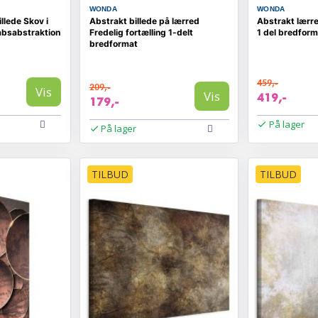
WONDA
WONDA
llede Skov i
Abstrakt billede på lærred
Abstrakt lærr
absabstraktion
Fredelig fortælling 1-delt
1 del bredform
bredformat
459,-
209,-
Vis
Vis
419,-
179,-
På lager
På lager
TILBUD
TILBUD