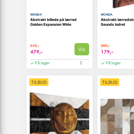
WONDA
WONDA
Abstrakt billede på lærred
Abstrakt lærredsbi
Golden Expansion Wide
Sounds lodret
519,-
209,-
Vis
479,-
179,-
På lager
På lager
TILBUD
TILBUD