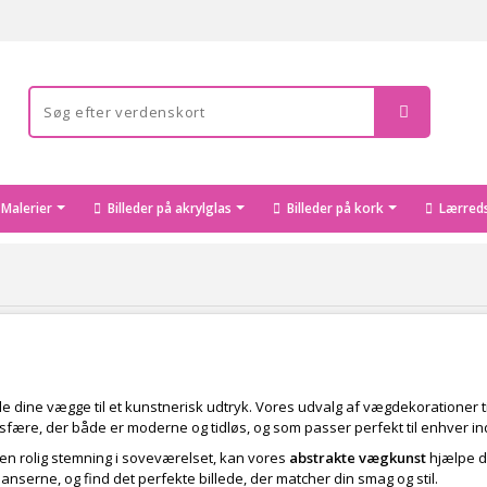
Malerier
Billeder på akrylglas
Billeder på kork
Lærreds
le dine vægge til et kunstnerisk udtryk. Vores udvalg af vægdekorationer t
sfære, der både er moderne og tidløs, og som passer perfekt til enhver ind
e en rolig stemning i soveværelset, kan vores
abstrakte vægkunst
hjælpe di
nserne, og find det perfekte billede, der matcher din smag og stil.