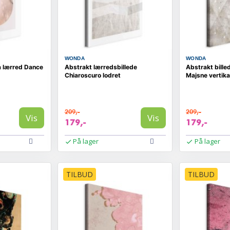
WONDA
WONDA
å lærred Dance
Abstrakt lærredsbillede
Abstrakt bille
Chiaroscuro lodret
Majsne vertika
209,-
209,-
Vis
Vis
179,-
179,-
På lager
På lager
TILBUD
TILBUD