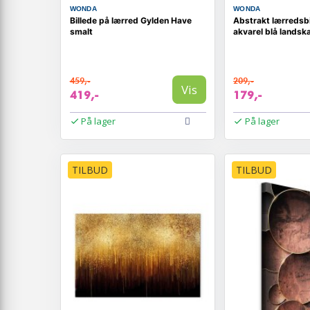
WONDA
WONDA
Billede på lærred Gylden Have
Abstrakt lærredsbi
smalt
akvarel blå landsk
459,-
209,-
Vis
419,-
179,-
På lager
På lager
TILBUD
TILBUD