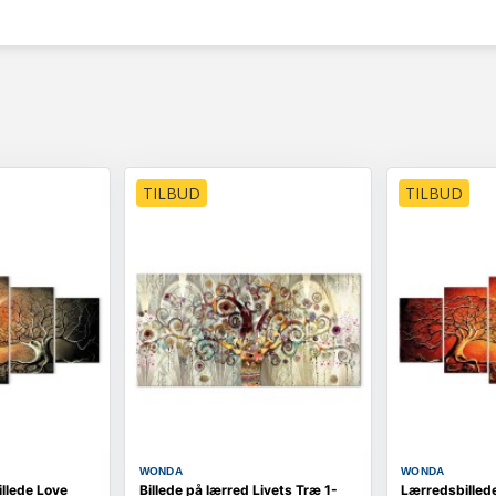
TILBUD
TILBUD
WONDA
WONDA
llede Love
Billede på lærred Livets Træ 1-
Lærredsbilled