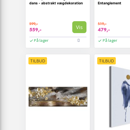
dans - abstrakt vægdekoration
Entanglement
599,-
519,-
Vis
559,-
479,-
På lager
På lager
TILBUD
TILBUD