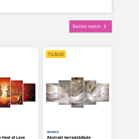
TILBUD
WONDA
e Heat of Love
Abstrakt lærredsbillede