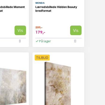
WONDA
edsbillede Moment
Lærredsbillede Hidden Beauty
at
bredformat
209,-
Vis
Vis
179,-
På lager
TILBUD