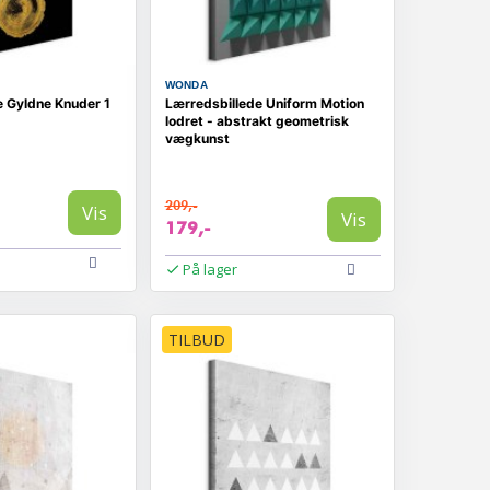
WONDA
e Gyldne Knuder 1
Lærredsbillede Uniform Motion
lodret - abstrakt geometrisk
vægkunst
209,-
Vis
Vis
179,-
På lager
TILBUD