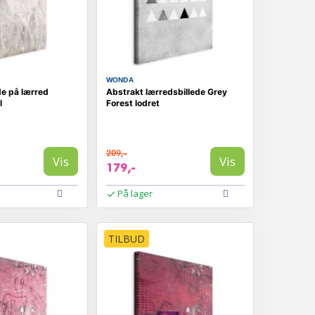
WONDA
de på lærred
Abstrakt lærredsbillede Grey
l
Forest lodret
209,-
Vis
Vis
179,-
På lager
TILBUD