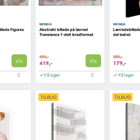
WONDA
WONDA
llede Figures
Abstrakt billede på lærred
Lærredsbilled
Transience 1-delt bredformat
del lodret
459,-
209,-
Vis
Vis
419,-
179,-
På lager
På lager
TILBUD
TILBUD