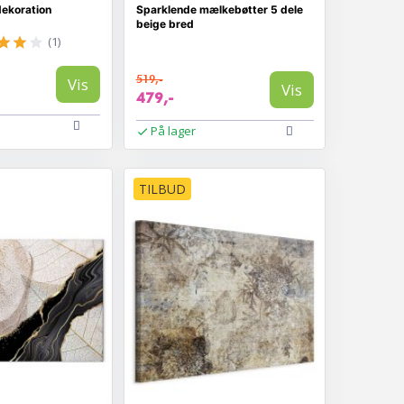
ekoration
Sparklende mælkebøtter 5 dele
beige bred
(1)
519,-
Vis
Vis
479,-
På lager
TILBUD