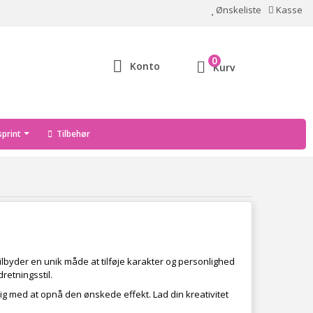
Ønskeliste
Kasse
0
Konto
Kurv
print
Tilbehør
ilbyder en unik måde at tilføje karakter og personlighed
retningsstil.
g med at opnå den ønskede effekt. Lad din kreativitet