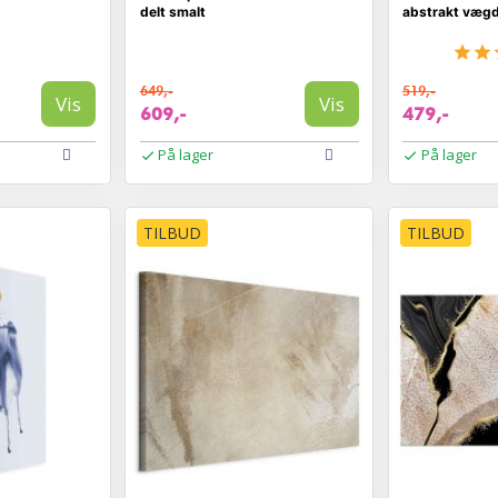
delt smalt
abstrakt vægd
649,-
519,-
Vis
Vis
609,-
479,-
På lager
På lager
TILBUD
TILBUD