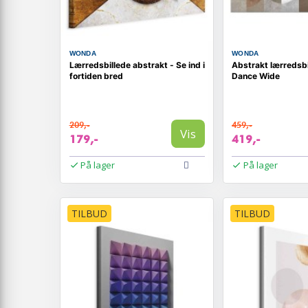
WONDA
WONDA
Lærredsbillede abstrakt - Se ind i
Abstrakt lærredsbi
fortiden bred
Dance Wide
209,-
459,-
Vis
179,-
419,-
På lager
På lager
TILBUD
TILBUD