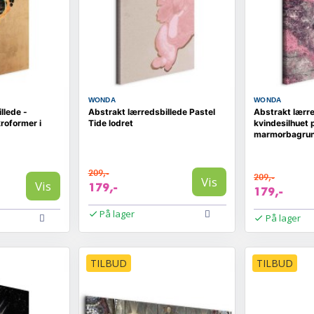
WONDA
WONDA
llede -
Abstrakt lærredsbillede Pastel
Abstrakt lærr
roformer i
Tide lodret
kvindesilhuet 
marmorbagru
209,-
209,-
Vis
Vis
179,-
179,-
På lager
På lager
TILBUD
TILBUD