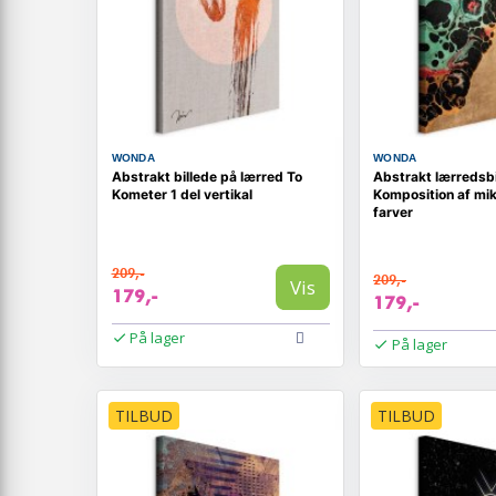
WONDA
WONDA
Abstrakt billede på lærred To
Abstrakt lærredsbi
Kometer 1 del vertikal
Komposition af mik
farver
209,-
209,-
Vis
179,-
179,-
På lager
På lager
TILBUD
TILBUD