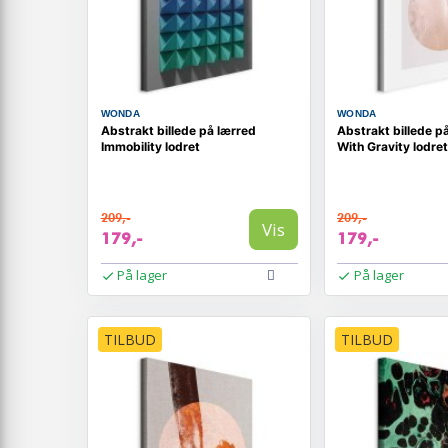
WONDA
WONDA
Abstrakt billede på lærred
Abstrakt billede p
Immobility lodret
With Gravity lodret
209,-
209,-
Vis
179,-
179,-
På lager
På lager
TILBUD
TILBUD