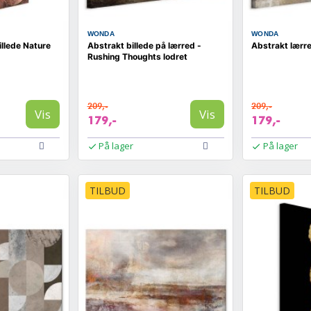
WONDA
WONDA
llede Nature
Abstrakt billede på lærred -
Abstrakt lærre
Rushing Thoughts lodret
209,-
209,-
Vis
Vis
179,-
179,-
På lager
På lager
TILBUD
TILBUD