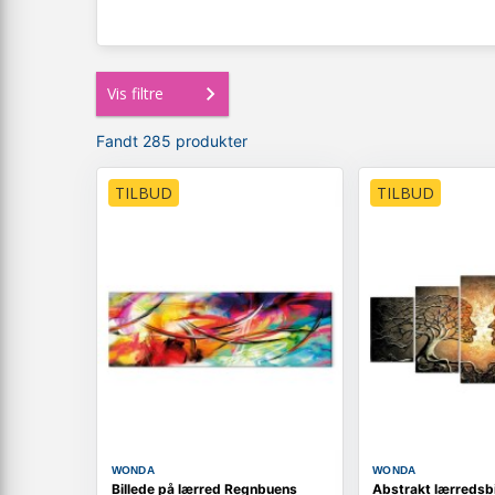
Vis filtre
Fandt 285 produkter
TILBUD
TILBUD
WONDA
WONDA
Billede på lærred Regnbuens
Abstrakt lærredsbi