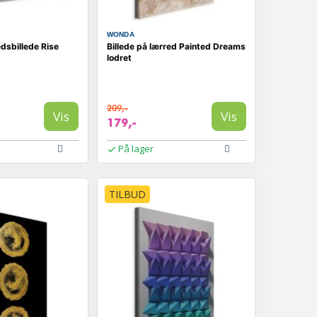
WONDA
dsbillede Rise
Billede på lærred Painted Dreams
lodret
209,-
Vis
Vis
179,-
På lager
TILBUD