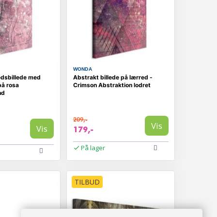
WONDA
edsbillede med
Abstrakt billede på lærred -
på rosa
Crimson Abstraktion lodret
nd
209,-
Vis
Vis
179,-
På lager
TILBUD