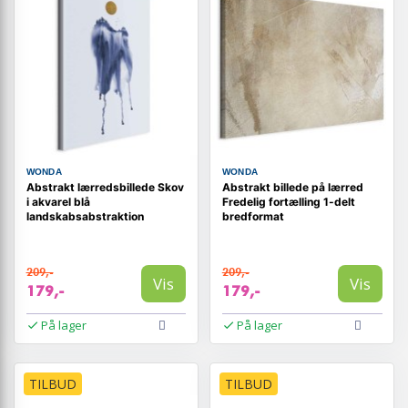
WONDA
WONDA
Abstrakt lærredsbillede Skov
Abstrakt billede på lærred
i akvarel blå
Fredelig fortælling 1-delt
landskabsabstraktion
bredformat
209,-
209,-
Vis
Vis
179,-
179,-
På lager
På lager
TILBUD
TILBUD