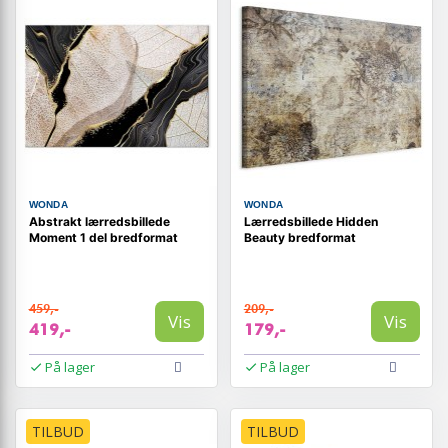
WONDA
WONDA
Abstrakt lærredsbillede
Lærredsbillede Hidden
Moment 1 del bredformat
Beauty bredformat
459,-
209,-
Vis
Vis
419,-
179,-
På lager
På lager
TILBUD
TILBUD