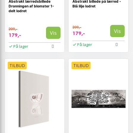
Abstrakt lærredsbillede
Abstrakt billede på lærred -
Dronningen af blomster 1-
Blå lilje lodret
delt lodret
209,-
209,-
Vis
Vis
179,-
179,-
På lager
På lager
TILBUD
TILBUD