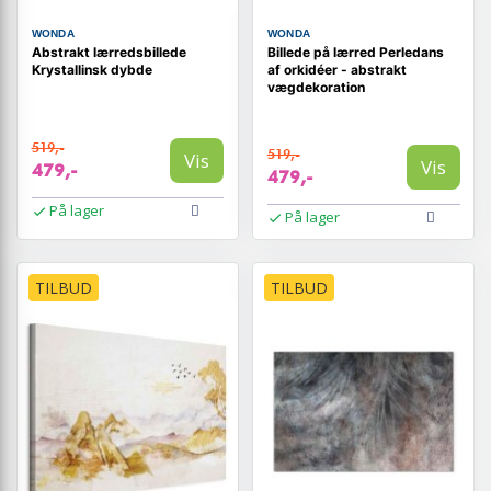
WONDA
WONDA
Abstrakt lærredsbillede
Billede på lærred Perledans
Krystallinsk dybde
af orkidéer - abstrakt
vægdekoration
519,-
519,-
Vis
Vis
479,-
479,-
På lager
På lager
TILBUD
TILBUD