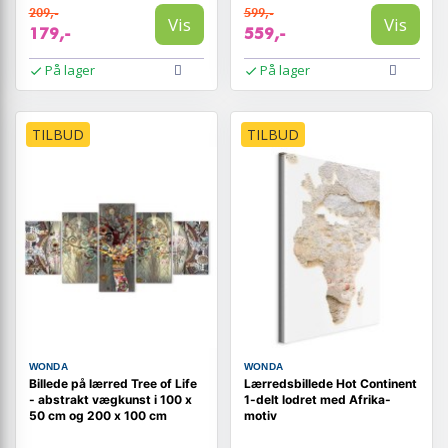
209,-
599,-
Vis
Vis
179,-
559,-
På lager
På lager
TILBUD
TILBUD
WONDA
WONDA
Billede på lærred Tree of Life
Lærredsbillede Hot Continent
- abstrakt vægkunst i 100 x
1-delt lodret med Afrika-
50 cm og 200 x 100 cm
motiv