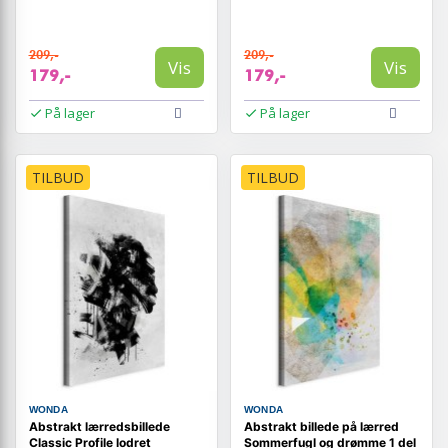
209,-
209,-
Vis
Vis
179,-
179,-
På lager
På lager
TILBUD
TILBUD
WONDA
WONDA
Abstrakt lærredsbillede
Abstrakt billede på lærred
Classic Profile lodret
Sommerfugl og drømme 1 del