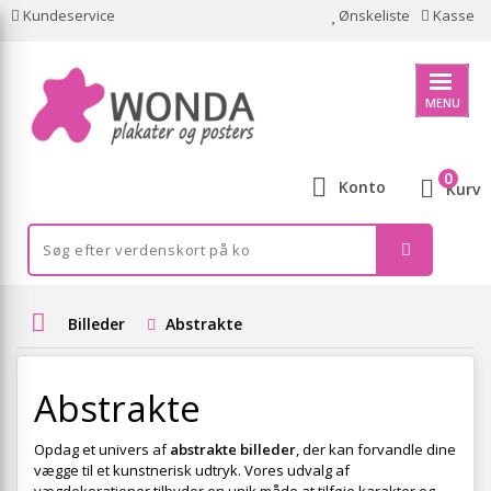
Kundeservice
Ønskeliste
Kasse
MENU
0
Konto
Kurv
Billeder
Abstrakte
Abstrakte
Opdag et univers af
abstrakte billeder
, der kan forvandle dine
vægge til et kunstnerisk udtryk. Vores udvalg af