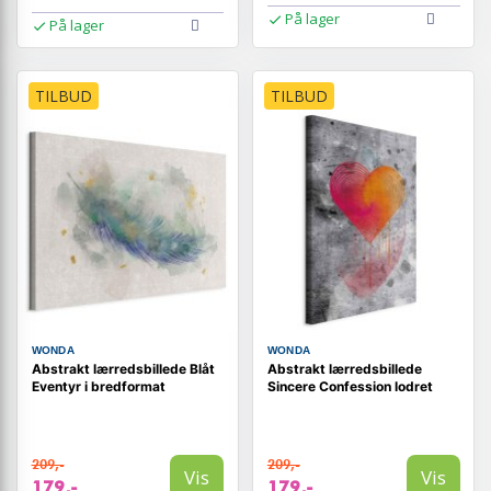
På lager
På lager
TILBUD
TILBUD
WONDA
WONDA
Abstrakt lærredsbillede Blåt
Abstrakt lærredsbillede
Eventyr i bredformat
Sincere Confession lodret
209,-
209,-
Vis
Vis
179,-
179,-