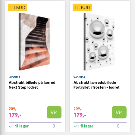
TILBUD
TILBUD
WONDA
WONDA
Abstrakt billede på lærred
Abstrakt lærredsbillede
Next Step lodret
Fortryllet i frosten - lodret
209,-
209,-
Vis
Vis
179,-
179,-
På lager
På lager