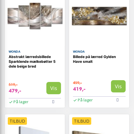
WONDA
WONDA
Abstrakt lærredsbillede
Billede på lærred Gylden
Sparklende mælkebøtter 5
Have smalt
dele beige bred
459,-
519,-
Vis
Vis
419,-
479,-
På lager
På lager
TILBUD
TILBUD