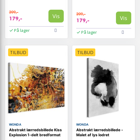
209,-
209,-
Vis
Vis
179,-
179,-
På lager
På lager
TILBUD
TILBUD
WONDA
WONDA
Abstrakt lærredsbillede Kiss
Abstrakt lærredsbillede -
Explosion 1-delt bredformat
Malet af lys lodret