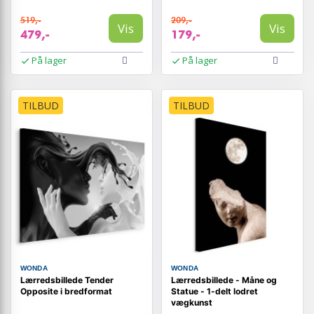
519,-
209,-
Vis
Vis
479,-
179,-
På lager
På lager
TILBUD
TILBUD
WONDA
WONDA
Lærredsbillede Tender
Lærredsbillede - Måne og
Opposite i bredformat
Statue - 1-delt lodret
vægkunst