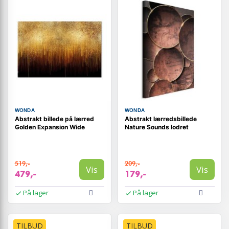
WONDA
WONDA
Abstrakt billede på lærred
Abstrakt lærredsbillede
Golden Expansion Wide
Nature Sounds lodret
519,-
209,-
Vis
Vis
479,-
179,-
På lager
På lager
TILBUD
TILBUD