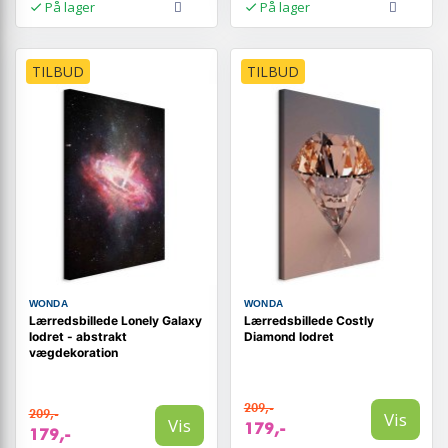
På lager
På lager
TILBUD
TILBUD
WONDA
WONDA
Lærredsbillede Lonely Galaxy
Lærredsbillede Costly
lodret - abstrakt
Diamond lodret
vægdekoration
209,-
209,-
Vis
Vis
179,-
179,-