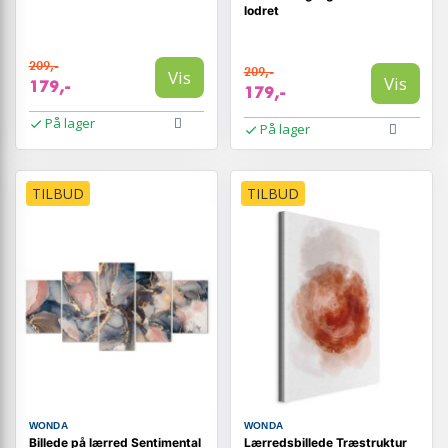
lodret
209,-
209,-
Vis
Vis
179,-
179,-
På lager
På lager
TILBUD
TILBUD
WONDA
WONDA
Billede på lærred Sentimental
Lærredsbillede Træstruktur