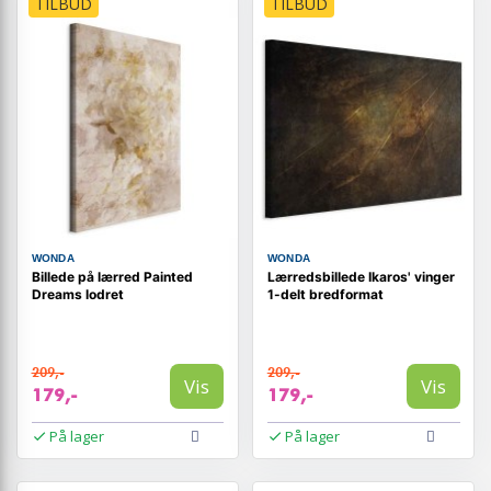
TILBUD
TILBUD
WONDA
WONDA
Billede på lærred Painted
Lærredsbillede Ikaros' vinger
Dreams lodret
1-delt bredformat
209,-
209,-
Vis
Vis
179,-
179,-
På lager
På lager