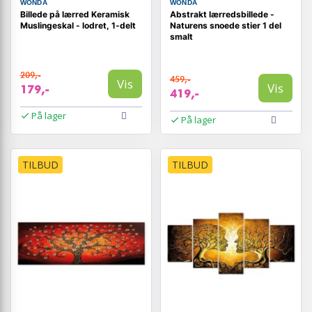
WONDA
WONDA
Billede på lærred Keramisk
Abstrakt lærredsbillede -
Muslingeskal - lodret, 1-delt
Naturens snoede stier 1 del
smalt
209,-
459,-
Vis
Vis
179,-
419,-
På lager
På lager
TILBUD
TILBUD