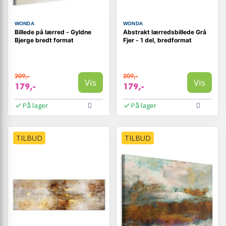
WONDA
WONDA
Billede på lærred - Gyldne
Abstrakt lærredsbillede Grå
Bjerge bredt format
Fjer - 1 del, bredformat
209,-
209,-
Vis
Vis
179,-
179,-
På lager
På lager
TILBUD
TILBUD