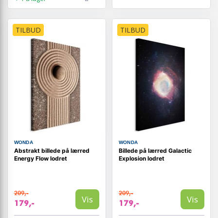
TILBUD
TILBUD
WONDA
WONDA
Abstrakt billede på lærred
Billede på lærred Galactic
Energy Flow lodret
Explosion lodret
209,-
209,-
Vis
Vis
179,-
179,-