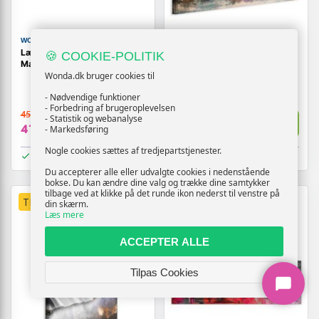
WONDA
WONDA
Lærredsbillede - Luksusens
Abstrakt billede på lærred
🍪 COOKIE-POLITIK
Magi 1-delt smalt abstrakt
Novum i bredformat
Wonda.dk bruger cookies til
- Nødvendige funktioner
- Forbedring af brugeroplevelsen
459,-
209,-
- Statistik og webanalyse
Vis
Vis
419,-
179,-
- Markedsføring
Nogle cookies sættes af tredjepartstjenester.
På lager
På lager
Du accepterer alle eller udvalgte cookies i nedenstående
bokse. Du kan ændre dine valg og trække dine samtykker
tilbage ved at klikke på det runde ikon nederst til venstre på
TILBUD
TILBUD
din skærm.
Læs mere
ACCEPTER ALLE
Tilpas Cookies