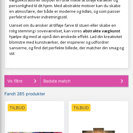
vægdekorationer tilbyder en unik måde at tilføje karakter og
personlighed til dit hjem. Med abstrakte motiver kan du skabe
en atmosfære, der både er moderne og tidløs, og som passer
perfekt til enhver indretningsstil.
Uanset om du ønsker at tilføje farve til stuen eller skabe en
rolig stemning i soveværelset, kan vores
abstrakte vægkunst
hjælpe dig med at opnå den ønskede effekt. Lad din kreativitet
blomstre med kunstværker, der inspirerer og udfordrer
sanserne, og find det perfekte billede, der matcher din smag og
stil.
Vis filtre
Fandt 285 produkter
TILBUD
TILBUD