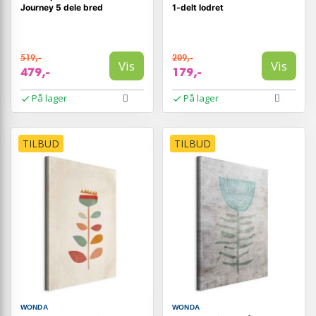
Journey 5 dele bred
1-delt lodret
519,-
209,-
Vis
Vis
479,-
179,-
På lager
På lager
TILBUD
TILBUD
WONDA
WONDA