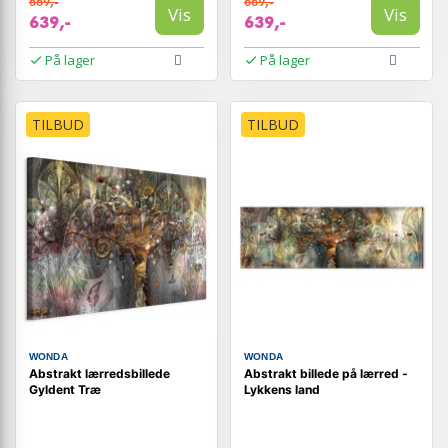
669,-
669,-
Vis
Vis
639,-
639,-
På lager
På lager
TILBUD
TILBUD
WONDA
WONDA
Abstrakt lærredsbillede
Abstrakt billede på lærred -
Gyldent Træ
Lykkens land