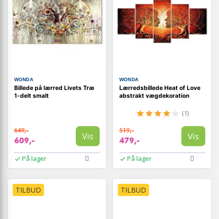
WONDA
WONDA
Billede på lærred Livets Træ
Lærredsbillede Heat of Love
1-delt smalt
abstrakt vægdekoration
(1)
649,-
519,-
Vis
Vis
609,-
479,-
På lager
På lager
TILBUD
TILBUD