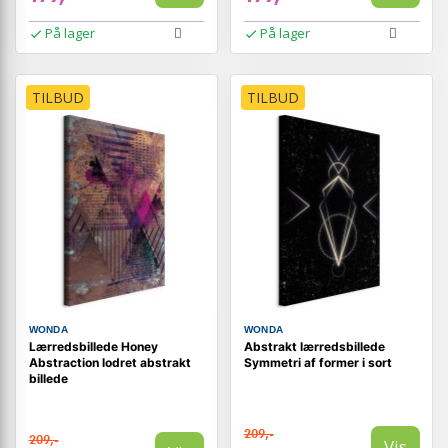
På lager
På lager
TILBUD
TILBUD
WONDA
WONDA
Lærredsbillede Honey
Abstrakt lærredsbillede
Abstraction lodret abstrakt
Symmetri af former i sort
billede
209,-
209,-
Vis