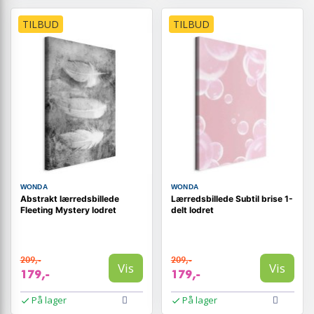
TILBUD
TILBUD
WONDA
WONDA
Abstrakt lærredsbillede
Lærredsbillede Subtil brise 1-
Fleeting Mystery lodret
delt lodret
209,-
209,-
Vis
Vis
179,-
179,-
På lager
På lager