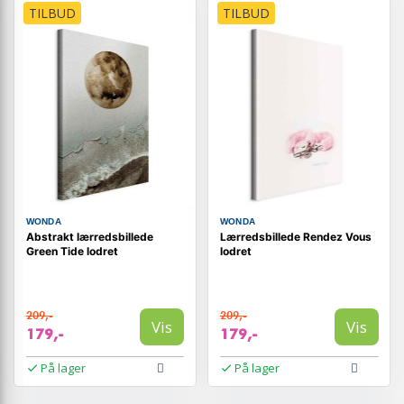
TILBUD
TILBUD
WONDA
WONDA
Abstrakt lærredsbillede
Lærredsbillede Rendez Vous
Green Tide lodret
lodret
209,-
209,-
Vis
Vis
179,-
179,-
På lager
På lager