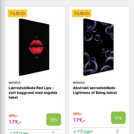
TILBUD
TILBUD
WONDA
WONDA
Lærredsbillede Red Lips -
Abstrakt lærredsbillede
sort baggrund med engelsk
Lightness of Being lodret
tekst
209,-
209,-
Vis
Vis
179,-
179,-
På lager
På lager