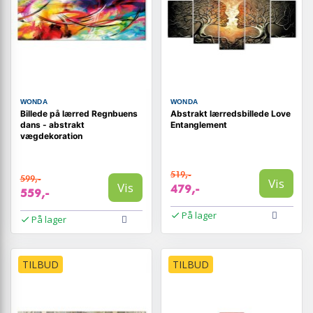
WONDA
WONDA
Billede på lærred Regnbuens
Abstrakt lærredsbillede Love
dans - abstrakt
Entanglement
vægdekoration
519,-
599,-
Vis
Vis
479,-
559,-
På lager
På lager
TILBUD
TILBUD