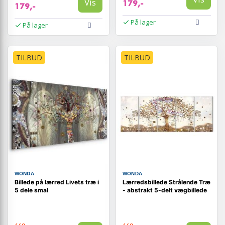
Vis
179,-
179,-
På lager
På lager
TILBUD
TILBUD
WONDA
WONDA
Billede på lærred Livets træ i
Lærredsbillede Strålende Træ
5 dele smal
- abstrakt 5-delt vægbillede