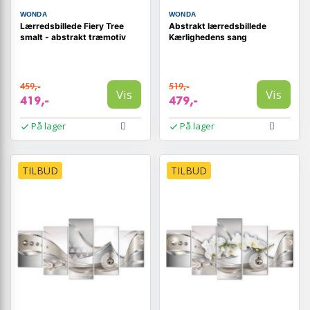
WONDA
WONDA
Lærredsbillede Fiery Tree
Abstrakt lærredsbillede
smalt - abstrakt træmotiv
Kærlighedens sang
459,-
519,-
Vis
Vis
419,-
479,-
På lager
På lager
TILBUD
TILBUD