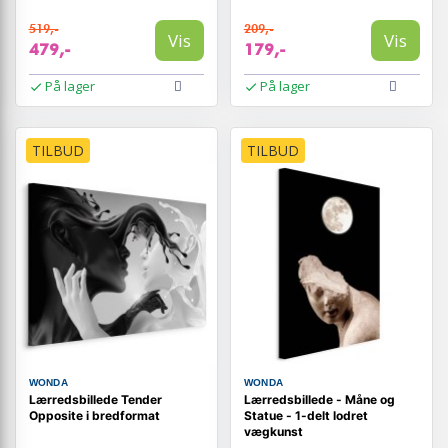
519,-
209,-
Vis
Vis
479,-
179,-
På lager
På lager
TILBUD
TILBUD
WONDA
WONDA
Lærredsbillede Tender
Lærredsbillede - Måne og
Opposite i bredformat
Statue - 1-delt lodret
vægkunst