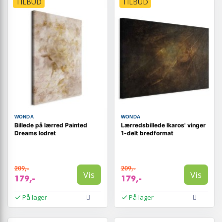
TILBUD
TILBUD
WONDA
WONDA
Billede på lærred Painted
Lærredsbillede Ikaros' vinger
Dreams lodret
1-delt bredformat
209,-
209,-
Vis
Vis
179,-
179,-
På lager
På lager