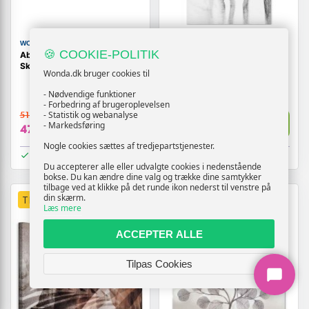
WONDA
WONDA
🍪 COOKIE-POLITIK
Abstrakt billede på lærred
Abstrakt billede på lærred
Skønhedens ramme
Way to Nature - vertikalt
Wonda.dk bruger cookies til
(1)
- Nødvendige funktioner
- Forbedring af brugeroplevelsen
- Statistik og webanalyse
519,-
209,-
Vis
Vis
- Markedsføring
479,-
179,-
Nogle cookies sættes af tredjepartstjenester.
På lager
På lager
Du accepterer alle eller udvalgte cookies i nedenstående
bokse. Du kan ændre dine valg og trække dine samtykker
tilbage ved at klikke på det runde ikon nederst til venstre på
din skærm.
TILBUD
TILBUD
Læs mere
ACCEPTER ALLE
Tilpas Cookies