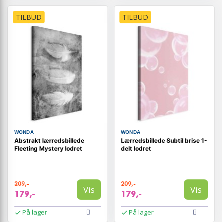
TILBUD
TILBUD
WONDA
WONDA
Abstrakt lærredsbillede
Lærredsbillede Subtil brise 1-
Fleeting Mystery lodret
delt lodret
209,-
209,-
Vis
Vis
179,-
179,-
På lager
På lager