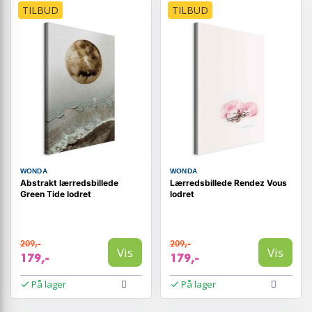
TILBUD
TILBUD
WONDA
WONDA
Abstrakt lærredsbillede
Lærredsbillede Rendez Vous
Green Tide lodret
lodret
209,-
209,-
Vis
Vis
179,-
179,-
På lager
På lager