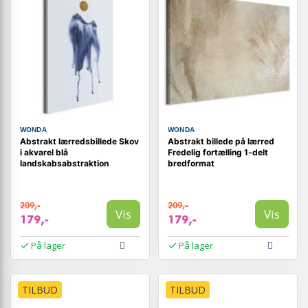
WONDA
WONDA
Abstrakt lærredsbillede Skov
Abstrakt billede på lærred
i akvarel blå
Fredelig fortælling 1-delt
landskabsabstraktion
bredformat
209,-
209,-
Vis
Vis
179,-
179,-
På lager
På lager
TILBUD
TILBUD