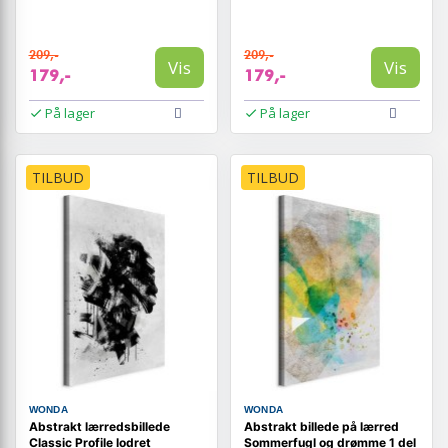
209,-
209,-
Vis
Vis
179,-
179,-
På lager
På lager
TILBUD
TILBUD
WONDA
WONDA
Abstrakt lærredsbillede
Abstrakt billede på lærred
Classic Profile lodret
Sommerfugl og drømme 1 del