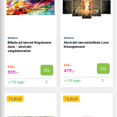
WONDA
WONDA
Billede på lærred Regnbuens
Abstrakt lærredsbillede Love
dans - abstrakt
Entanglement
vægdekoration
519,-
599,-
Vis
Vis
479,-
559,-
På lager
På lager
TILBUD
TILBUD