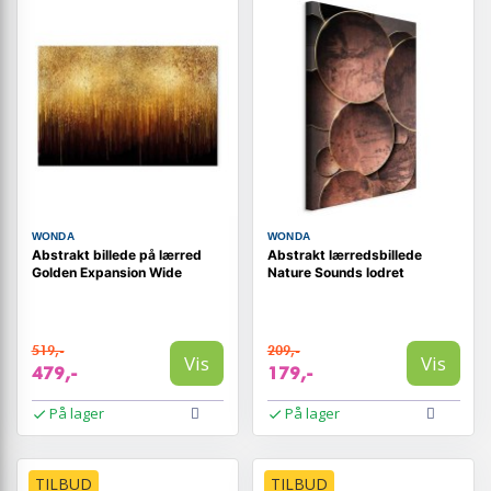
WONDA
WONDA
Abstrakt billede på lærred
Abstrakt lærredsbillede
Golden Expansion Wide
Nature Sounds lodret
519,-
209,-
Vis
Vis
479,-
179,-
På lager
På lager
TILBUD
TILBUD