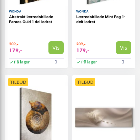
WONDA
WONDA
Abstrakt lærredsbillede
Lærredsbillede Mint Fog 1-
Faraos Guld 1 del lodret
delt lodret
209,-
209,-
Vis
Vis
179,-
179,-
På lager
På lager
TILBUD
TILBUD