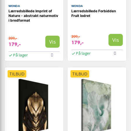
WONDA
WONDA
Lærredsbillede Imprint of
Lærredsbillede Forbidden
Nature - abstrakt naturmotiv
Fruit lodret
i bredformat
209,-
209,-
Vis
Vis
179,-
179,-
På lager
På lager
TILBUD
TILBUD