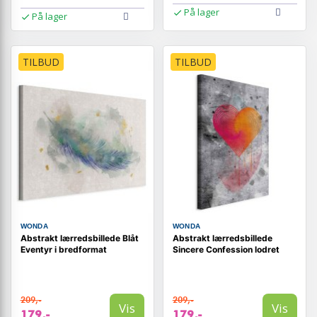
På lager
På lager
TILBUD
TILBUD
WONDA
WONDA
Abstrakt lærredsbillede Blåt
Abstrakt lærredsbillede
Eventyr i bredformat
Sincere Confession lodret
209,-
209,-
Vis
Vis
179,-
179,-