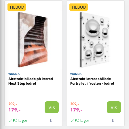
TILBUD
TILBUD
WONDA
WONDA
Abstrakt billede på lærred
Abstrakt lærredsbillede
Next Step lodret
Fortryllet i frosten - lodret
209,-
209,-
Vis
Vis
179,-
179,-
På lager
På lager