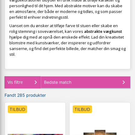
vægdekorationer tilbyder en unik måde at tilføje karakter og
personlighed til dit hjem. Med abstrakte motiver kan du skabe
en atmosfære, der både er moderne og tidløs, og som passer
perfekt til enhver indretningsstil.
Uanset om du ønsker at tilføje farve til stuen eller skabe en
rolig stemning i soveværelset, kan vores
abstrakte vægkunst
hjælpe dig med at opnå den ønskede effekt. Lad din kreativitet
blomstre med kunstværker, der inspirerer og udfordrer
sanserne, og find det perfekte billede, der matcher din smag og
stil.
Vis filtre
Fandt 285 produkter
TILBUD
TILBUD