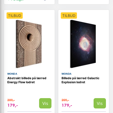
TILBUD
TILBUD
WONDA
WONDA
Abstrakt billede på lærred
Billede på lærred Galactic
Energy Flow lodret
Explosion lodret
209,-
209,-
Vis
Vis
179,-
179,-