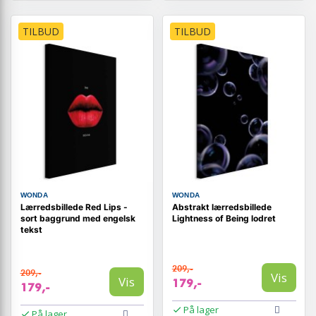
TILBUD
TILBUD
WONDA
WONDA
Lærredsbillede Red Lips -
Abstrakt lærredsbillede
sort baggrund med engelsk
Lightness of Being lodret
tekst
209,-
209,-
Vis
Vis
179,-
179,-
På lager
På lager