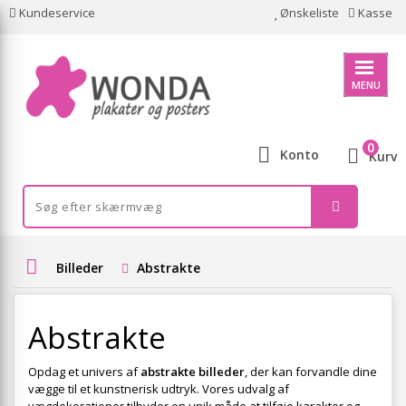
Kundeservice
Ønskeliste
Kasse
MENU
0
Konto
Kurv
Billeder
Abstrakte
Abstrakte
Opdag et univers af
abstrakte billeder
, der kan forvandle dine
vægge til et kunstnerisk udtryk. Vores udvalg af