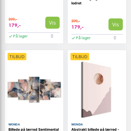
lodret
209,-
209,-
Vis
Vis
179,-
179,-
På lager
På lager
TILBUD
TILBUD
WONDA
WONDA
Billede på lærred Sentimental
Abstrakt billede på lærred -