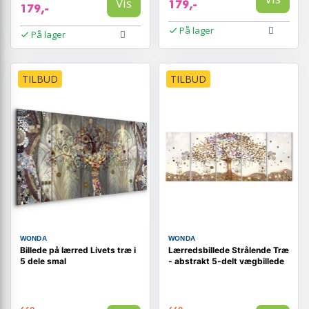
Vis
179,-
179,-
På lager
På lager
TILBUD
TILBUD
WONDA
WONDA
Billede på lærred Livets træ i
Lærredsbillede Strålende Træ
5 dele smal
- abstrakt 5-delt vægbillede