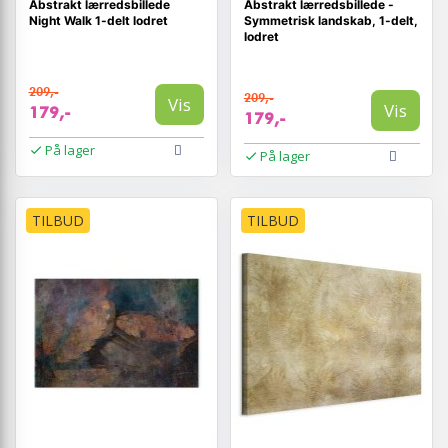
Abstrakt lærredsbillede
Abstrakt lærredsbillede -
Night Walk 1-delt lodret
Symmetrisk landskab, 1-delt,
lodret
209,-
209,-
Vis
Vis
179,-
179,-
På lager
På lager
TILBUD
TILBUD