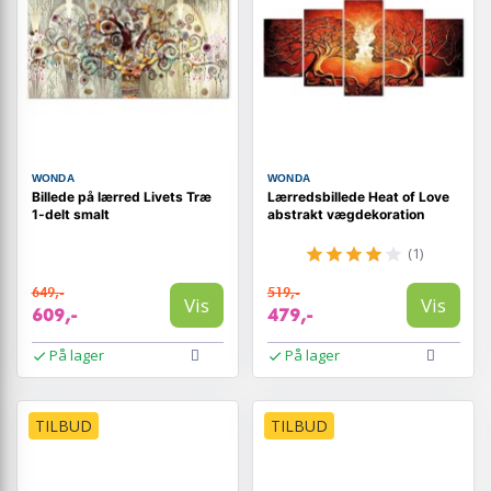
WONDA
WONDA
Billede på lærred Livets Træ
Lærredsbillede Heat of Love
1-delt smalt
abstrakt vægdekoration
(1)
649,-
519,-
Vis
Vis
609,-
479,-
På lager
På lager
TILBUD
TILBUD