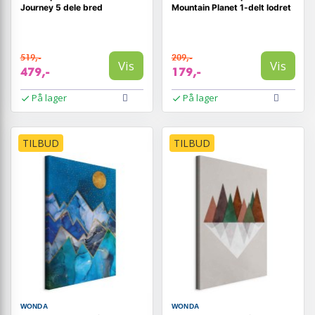
Journey 5 dele bred
Mountain Planet 1-delt lodret
519,-
209,-
Vis
Vis
479,-
179,-
På lager
På lager
TILBUD
TILBUD
WONDA
WONDA