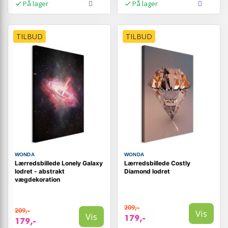
På lager
På lager
TILBUD
TILBUD
WONDA
WONDA
Lærredsbillede Lonely Galaxy
Lærredsbillede Costly
lodret - abstrakt
Diamond lodret
vægdekoration
209,-
209,-
Vis
Vis
179,-
179,-