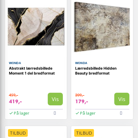
WONDA
WONDA
Abstrakt lærredsbillede
Lærredsbillede Hidden
Moment 1 del bredformat
Beauty bredformat
459,-
209,-
Vis
Vis
419,-
179,-
På lager
På lager
TILBUD
TILBUD