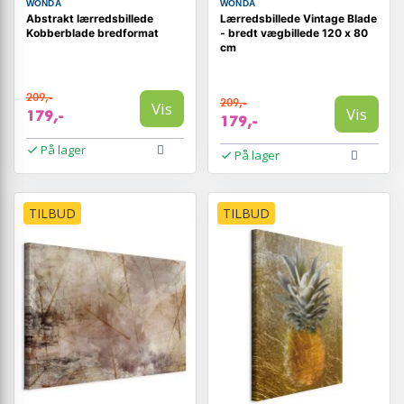
WONDA
WONDA
Abstrakt lærredsbillede
Lærredsbillede Vintage Blade
Kobberblade bredformat
- bredt vægbillede 120 x 80
cm
209,-
209,-
Vis
Vis
179,-
179,-
På lager
På lager
TILBUD
TILBUD