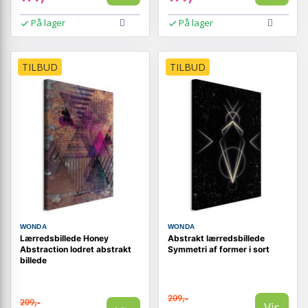
På lager
På lager
TILBUD
TILBUD
WONDA
WONDA
Lærredsbillede Honey
Abstrakt lærredsbillede
Abstraction lodret abstrakt
Symmetri af former i sort
billede
209,-
209,-
Vis