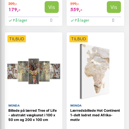
209,-
599,-
Vis
Vis
179,-
559,-
På lager
På lager
TILBUD
TILBUD
WONDA
WONDA
Billede på lærred Tree of Life
Lærredsbillede Hot Continent
- abstrakt vægkunst i 100 x
1-delt lodret med Afrika-
50 cm og 200 x 100 cm
motiv