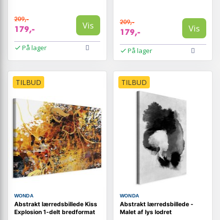
209,-
209,-
Vis
Vis
179,-
179,-
På lager
På lager
TILBUD
TILBUD
WONDA
WONDA
Abstrakt lærredsbillede Kiss
Abstrakt lærredsbillede -
Explosion 1-delt bredformat
Malet af lys lodret