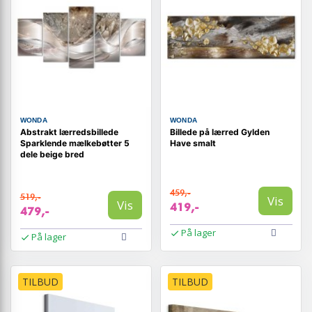
WONDA
WONDA
Abstrakt lærredsbillede
Billede på lærred Gylden
Sparklende mælkebøtter 5
Have smalt
dele beige bred
459,-
519,-
Vis
Vis
419,-
479,-
På lager
På lager
TILBUD
TILBUD