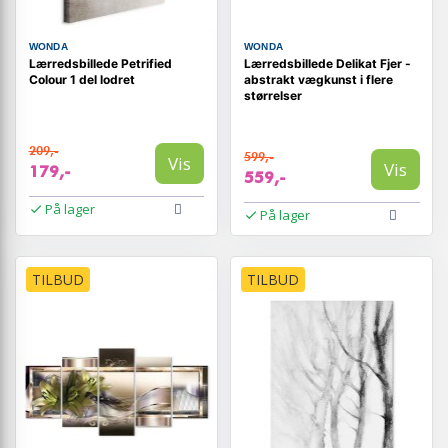
WONDA
WONDA
Lærredsbillede Petrified
Lærredsbillede Delikat Fjer -
Colour 1 del lodret
abstrakt vægkunst i flere
størrelser
209,-
599,-
Vis
Vis
179,-
559,-
På lager
På lager
TILBUD
TILBUD