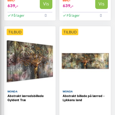
669,-
669,-
Vis
Vis
639,-
639,-
På lager
På lager
TILBUD
TILBUD
WONDA
WONDA
Abstrakt lærredsbillede
Abstrakt billede på lærred -
Gyldent Træ
Lykkens land