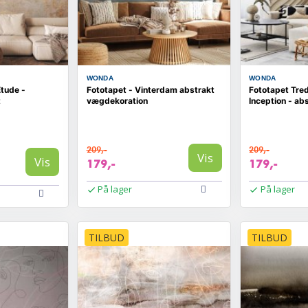
WONDA
WONDA
tude -
Fototapet - Vinterdam abstrakt
Fototapet Tre
t
vægdekoration
Inception - ab
209,-
209,-
Vis
Vis
179,-
179,-
På lager
På lager
TILBUD
TILBUD