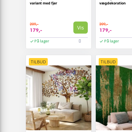
variant med fjer
vægdekoration
209,-
209,-
Vis
179,-
179,-
På lager
På lager
TILBUD
TILBUD