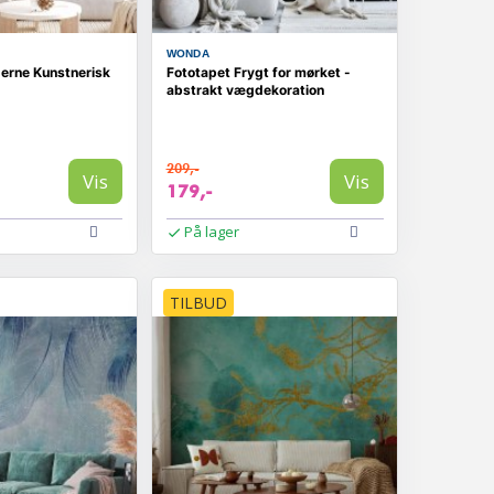
WONDA
erne Kunstnerisk
Fototapet Frygt for mørket -
abstrakt vægdekoration
209,-
Vis
Vis
179,-
På lager
TILBUD