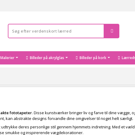
Malerier
Billeder på akrylglas
Billeder på kork
Lærreds
rakte fototapeter
. Disse kunstværker bringer liv og farve til dine vægge,
ant, kan abstrakte designs forvandle dine omgivelser til noget helt særligt.
t udtrykke deres personlige stil gennem hjemmets indretning. Med et væld a
 disse smukke og inspirerende vægdekorationer.