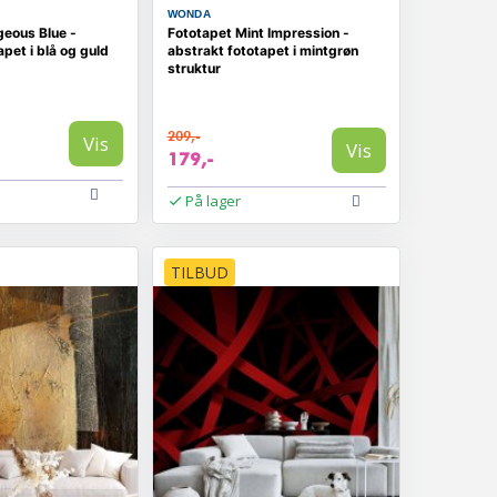
WONDA
geous Blue -
Fototapet Mint Impression -
apet i blå og guld
abstrakt fototapet i mintgrøn
struktur
209,-
Vis
Vis
179,-
På lager
TILBUD