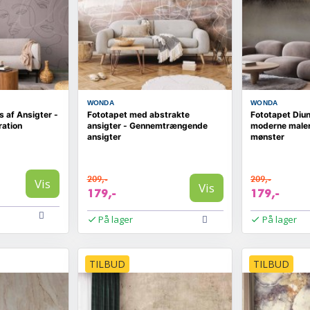
WONDA
WONDA
s af Ansigter -
Fototapet med abstrakte
Fototapet Diun
ation
ansigter - Gennemtrængende
moderne maleri
ansigter
mønster
209,-
209,-
Vis
Vis
179,-
179,-
På lager
På lager
TILBUD
TILBUD