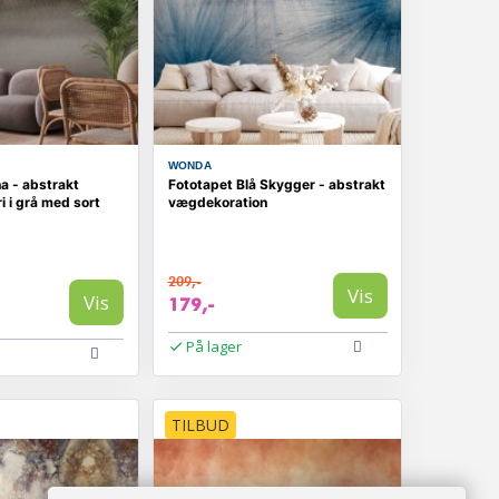
WONDA
a - abstrakt
Fototapet Blå Skygger - abstrakt
 i grå med sort
vægdekoration
209,-
Vis
Vis
179,-
På lager
TILBUD