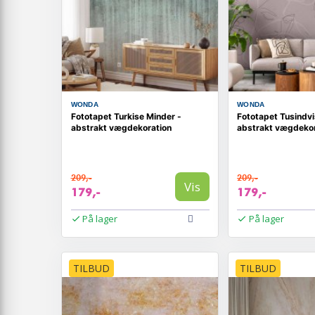
WONDA
WONDA
Fototapet Turkise Minder -
Fototapet Tusindvi
abstrakt vægdekoration
abstrakt vægdekor
209,-
209,-
Vis
179,-
179,-
På lager
På lager
TILBUD
TILBUD