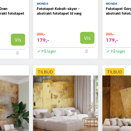
WONDA
WONDA
Grøn
Fototapet Kobolt-skyer -
Fototapet Gor
rakt fototapet
abstrakt fototapet til væg
abstrakt fotot
209,-
209,-
Vis
Vis
179,-
179,-
På lager
På lager
TILBUD
TILBUD