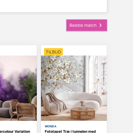
TILBUD
WONDA
rcolour Variation
Fototapet Træ i tunnelen med