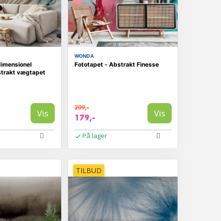
WONDA
dimensionel
Fototapet - Abstrakt Finesse
strakt vægtapet
209,-
Vis
Vis
179,-
På lager
TILBUD