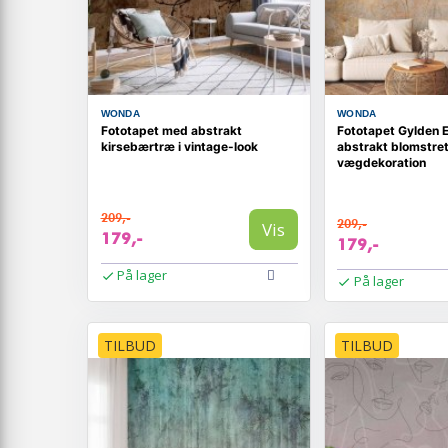
WONDA
WONDA
Fototapet med abstrakt
Fototapet Gylden E
kirsebærtræ i vintage-look
abstrakt blomstre
vægdekoration
209,-
209,-
Vis
179,-
179,-
På lager
På lager
TILBUD
TILBUD