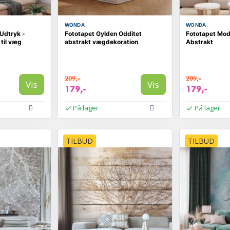
WONDA
WONDA
Udtryk -
Fototapet Gylden Odditet
Fototapet Mod
 til væg
abstrakt vægdekoration
Abstrakt
209,-
209,-
Vis
Vis
179,-
179,-
På lager
På lager
TILBUD
TILBUD