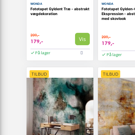
WONDA
WONDA
Fototapet Gyldent Træ - abstrakt
Fototapet Gylden-
vægdekoration
Ekspression - abst
med skovlook
209,-
209,-
Vis
179,-
179,-
På lager
På lager
TILBUD
TILBUD