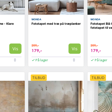
WONDA
WONDA
e - Klare
Fototapet med træ på træplanker
Fototapet Blå 
fototapet til 
209,-
209,-
Vis
Vis
179,-
179,-
På lager
På lager
TILBUD
TILBUD