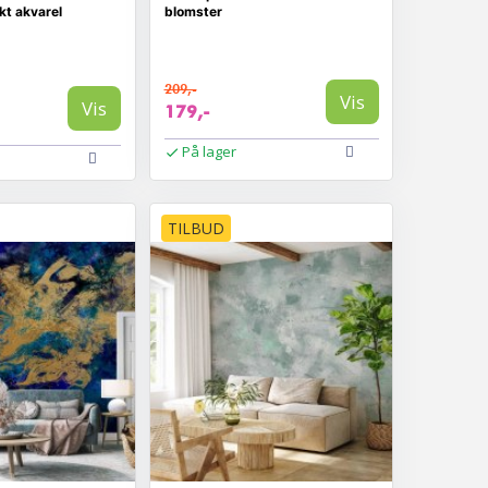
kt akvarel
blomster
209,-
Vis
Vis
179,-
På lager
TILBUD