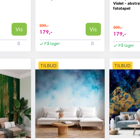
Violet - abstra
fototapet
209,-
209,-
Vis
Vis
179,-
179,-
På lager
På lager
TILBUD
TILBUD