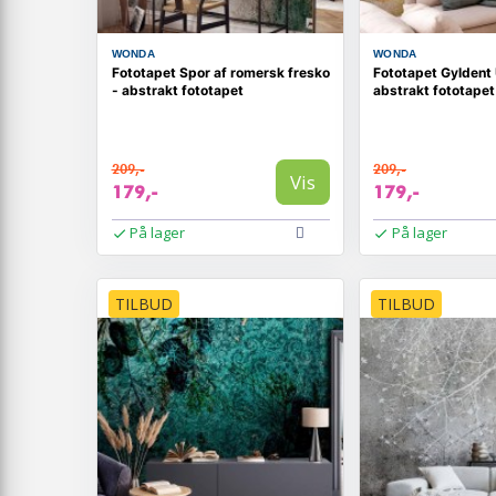
WONDA
WONDA
Fototapet Spor af romersk fresko
Fototapet Gyldent 
- abstrakt fototapet
abstrakt fototapet
209,-
209,-
Vis
179,-
179,-
På lager
På lager
TILBUD
TILBUD