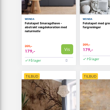
WONDA
WONDA
Fototapet Smaragdhave -
Fototapet med gren
abstrakt vægdekoration med
forgreninger
naturmotiv
209,-
209,-
Vis
179,-
179,-
På lager
På lager
TILBUD
TILBUD