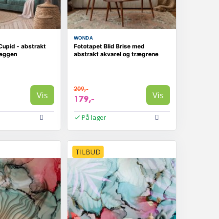
WONDA
Cupid - abstrakt
Fototapet Blid Brise med
væggen
abstrakt akvarel og trægrene
209,-
Vis
Vis
179,-
På lager
TILBUD