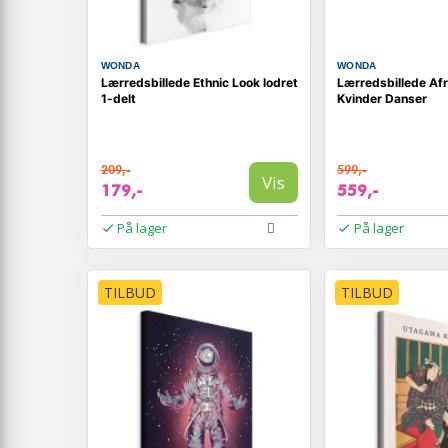
WONDA
WONDA
Lærredsbillede Ethnic Look lodret
Lærredsbillede Af
1-delt
Kvinder Danser
209,-
599,-
Vis
179,-
559,-
På lager
På lager
TILBUD
TILBUD