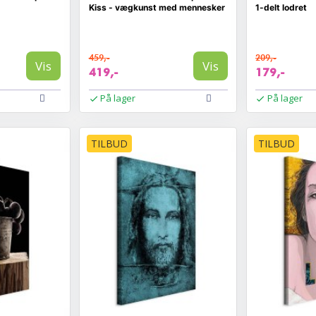
Kiss - vægkunst med mennesker
1-delt lodret
459,-
209,-
Vis
Vis
419,-
179,-
På lager
På lager
TILBUD
TILBUD