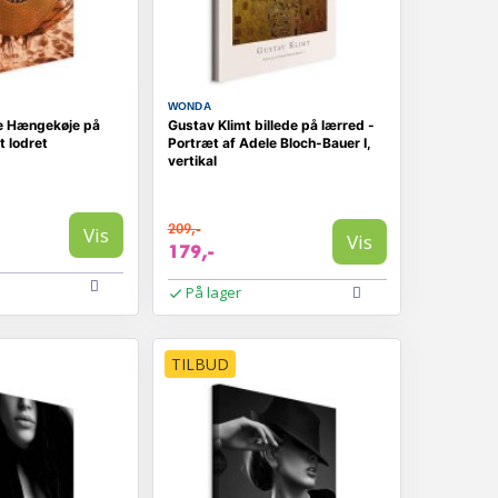
WONDA
e Hængekøje på
Gustav Klimt billede på lærred -
t lodret
Portræt af Adele Bloch-Bauer I,
vertikal
209,-
Vis
Vis
179,-
På lager
TILBUD