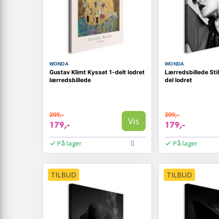
WONDA
WONDA
Gustav Klimt Kysset 1-delt lodret
Lærredsbillede Sti
lærredsbillede
del lodret
209,-
209,-
Vis
179,-
179,-
På lager
På lager
TILBUD
TILBUD