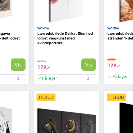
WONDA
WONDA
tagawa
Lærredsbillede Delikat Skønhed
Lærredsbilled
-delt lodret
lodret vægkunst med
stranden 1-del
kvindeportræt
209,-
209,-
Vis
Vis
179,-
179,-
På lager
På lager
TILBUD
TILBUD