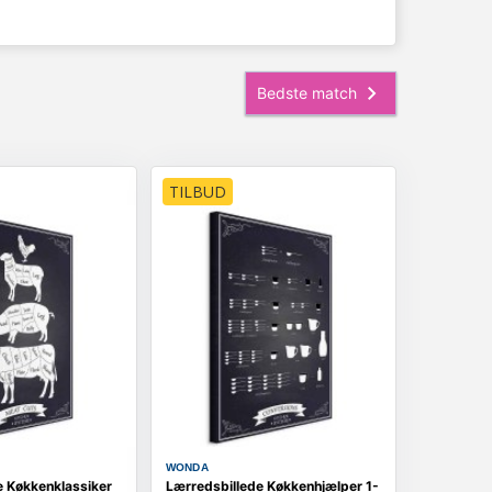
TILBUD
WONDA
e Køkkenklassiker
Lærredsbillede Køkkenhjælper 1-