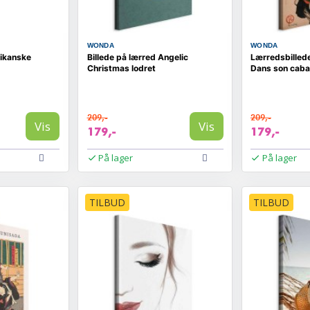
WONDA
WONDA
rikanske
Billede på lærred Angelic
Lærredsbillede
Christmas lodret
Dans son cabar
209,-
209,-
Vis
Vis
179,-
179,-
På lager
På lager
TILBUD
TILBUD