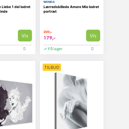
WONDA
 Liebe 1 del lodret
Lærredsbillede Amore Mio lodret
vinde
portræt
209,-
Vis
Vis
179,-
På lager
TILBUD