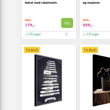
lodret med raketmotiv
og muserne
209,-
599,-
Vis
179,-
559,-
På lager
På lager
TILBUD
TILBUD