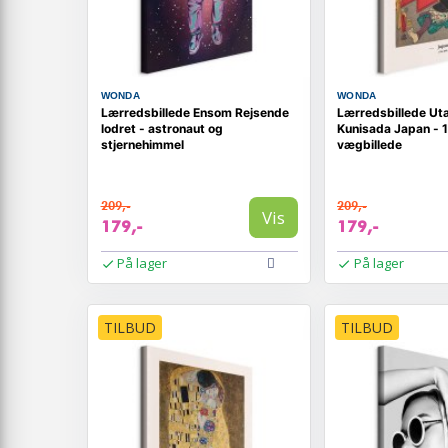
WONDA
WONDA
Lærredsbillede Ensom Rejsende
Lærredsbillede U
lodret - astronaut og
Kunisada Japan - 1
stjernehimmel
vægbillede
209,-
209,-
Vis
179,-
179,-
På lager
På lager
TILBUD
TILBUD