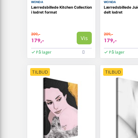
WONDA
WONDA
Lærredsbillede Kitchen Collection
Lærredsbillede Jui
i lodret format
delt lodret
209,-
209,-
Vis
179,-
179,-
På lager
På lager
TILBUD
TILBUD