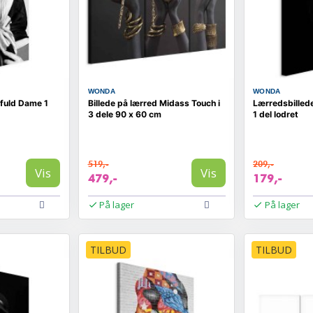
WONDA
WONDA
lfuld Dame 1
Billede på lærred Midass Touch i
Lærredsbilled
3 dele 90 x 60 cm
1 del lodret
519,-
209,-
Vis
Vis
479,-
179,-
På lager
På lager
TILBUD
TILBUD