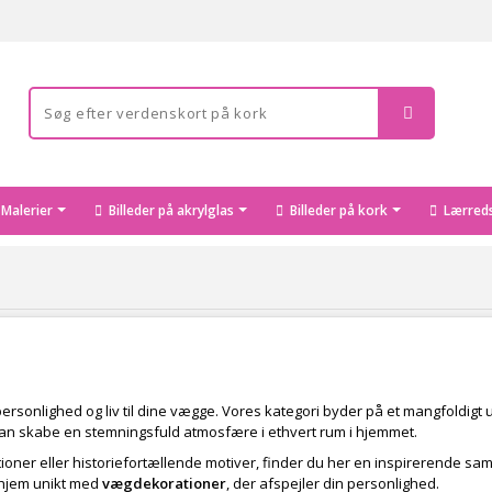
Malerier
Billeder på akrylglas
Billeder på kork
Lærreds
er personlighed og liv til dine vægge. Vores kategori byder på et mangfold
er kan skabe en stemningsfuld atmosfære i ethvert rum i hjemmet.
oner eller historiefortællende motiver, finder du her en inspirerende saml
 hjem unikt med
vægdekorationer
, der afspejler din personlighed.