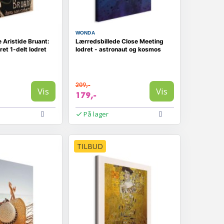
WONDA
 Aristide Bruant:
Lærredsbillede Close Meeting
et 1-delt lodret
lodret - astronaut og kosmos
209,-
Vis
Vis
179,-
På lager
TILBUD