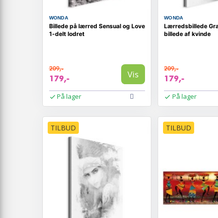
WONDA
WONDA
Billede på lærred Sensual og Love
Lærredsbillede Gra
1-delt lodret
billede af kvinde
209,-
209,-
Vis
179,-
179,-
På lager
På lager
TILBUD
TILBUD