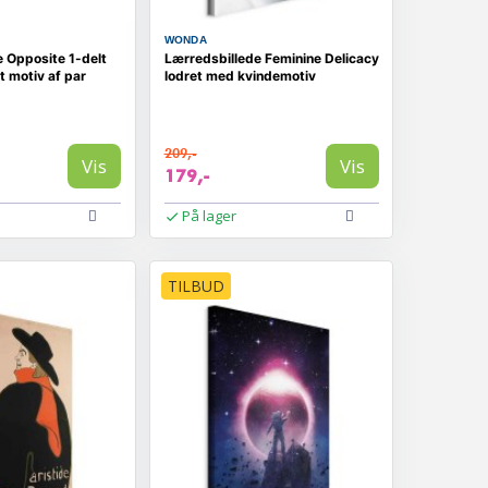
WONDA
 Opposite 1-delt
Lærredsbillede Feminine Delicacy
t motiv af par
lodret med kvindemotiv
209,-
Vis
Vis
179,-
På lager
TILBUD