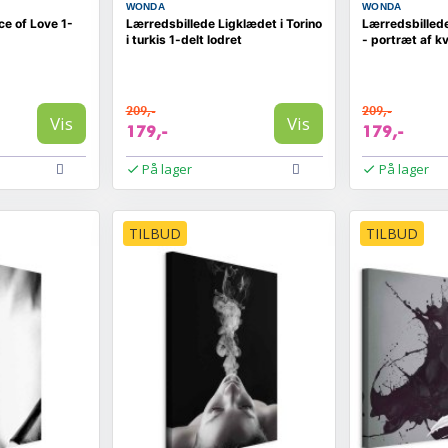
WONDA
WONDA
ce of Love 1-
Lærredsbillede Ligklædet i Torino
Lærredsbillede
i turkis 1-delt lodret
- portræt af k
209,-
209,-
Vis
Vis
179,-
179,-
På lager
På lager
TILBUD
TILBUD