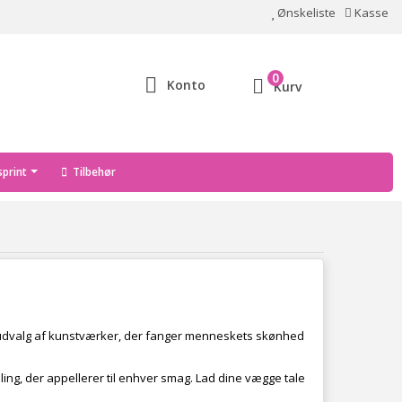
Ønskeliste
Kasse
0
Konto
Kurv
print
Tilbehør
igt udvalg af kunstværker, der fanger menneskets skønhed
ing, der appellerer til enhver smag. Lad dine vægge tale