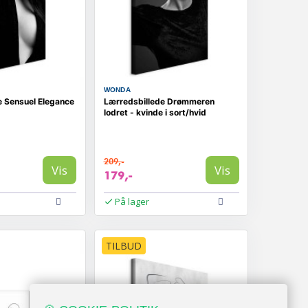
WONDA
e Sensuel Elegance
Lærredsbillede Drømmeren
lodret - kvinde i sort/hvid
209,-
Vis
Vis
179,-
På lager
TILBUD