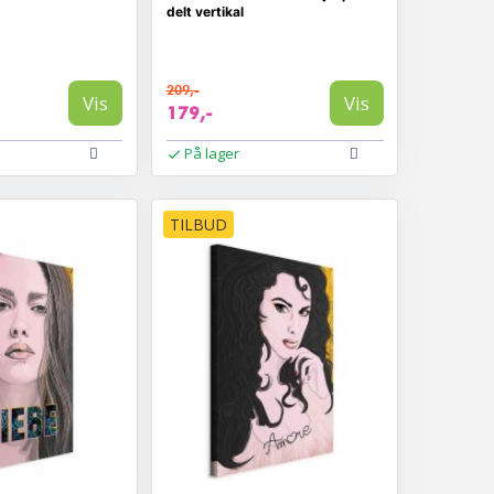
delt vertikal
209,-
Vis
Vis
179,-
På lager
TILBUD