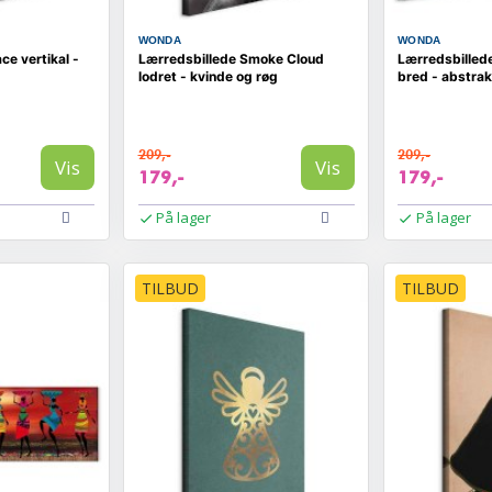
WONDA
WONDA
ce vertikal -
Lærredsbillede Smoke Cloud
Lærredsbillede
lodret - kvinde og røg
bred - abstrak
209,-
209,-
Vis
Vis
179,-
179,-
På lager
På lager
TILBUD
TILBUD